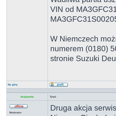
VIN od MA3GFC31
MA3GFC31S00205
W Niemczech można
numerem (0180) 50
stronie Suzuki De
Na górę
Wyświetl
profil
Avalanche
Tytuł:
Druga akcja serwis
Offline
Moderator