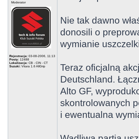
Moderator
Nie tak dawno właś
donosili o preprowa
wymianie uszczelk
Rejestracja:
03-08-2006, 11:13
Posty:
12488
Lokalizacja:
CB - CIN - CT
Teraz oficjalną ak
Suzuki:
Vitara 1.6 AllGrip
Deutschland. Łącz
Alto GF, wyproduk
skontrolowanych p
i ewentualna wymi
Wadliwa partia us