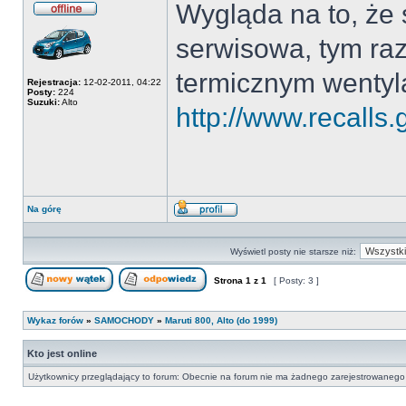
Wygląda na to, że 
Offline
serwisowa, tym ra
termicznym wentylat
Rejestracja:
12-02-2011, 04:22
Posty:
224
Suzuki:
Alto
http://www.recalls
Na górę
Wyświetl
profil
Wyświetl posty nie starsze niż:
Strona
1
z
1
[ Posty: 3 ]
Nowy temat
Odpowiedz w temacie
Wykaz forów
»
SAMOCHODY
»
Maruti 800, Alto (do 1999)
Kto jest online
Użytkownicy przeglądający to forum: Obecnie na forum nie ma żadnego zarejestrowanego 