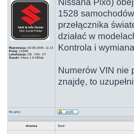
Nissana Pixo) obe
1528 samochodów 
przełącznika świat
działać w modelac
Kontrola i wymiana
Rejestracja:
03-08-2006, 11:13
Posty:
12488
Lokalizacja:
CB - CIN - CT
Suzuki:
Vitara 1.6 AllGrip
Numerów VIN nie 
znajdę, to uzupełni
Na górę
Wyświetl
profil
drzonca
Tytuł: