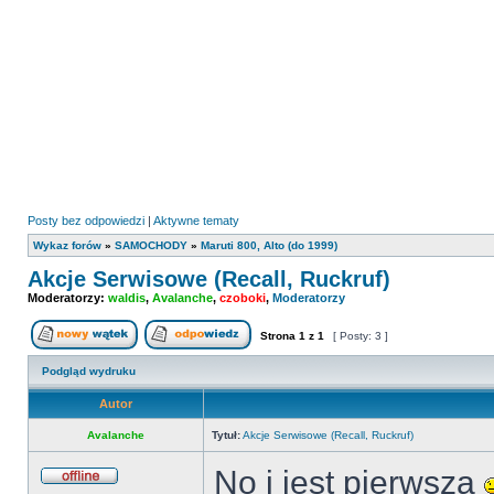
Posty bez odpowiedzi
|
Aktywne tematy
Wykaz forów
»
SAMOCHODY
»
Maruti 800, Alto (do 1999)
Akcje Serwisowe (Recall, Ruckruf)
Moderatorzy:
waldis
,
Avalanche
,
czoboki
,
Moderatorzy
Strona
1
z
1
[ Posty: 3 ]
Nowy temat
Odpowiedz w temacie
Podgląd wydruku
Autor
Avalanche
Tytuł:
Akcje Serwisowe (Recall, Ruckruf)
No i jest pierwsza
Offline