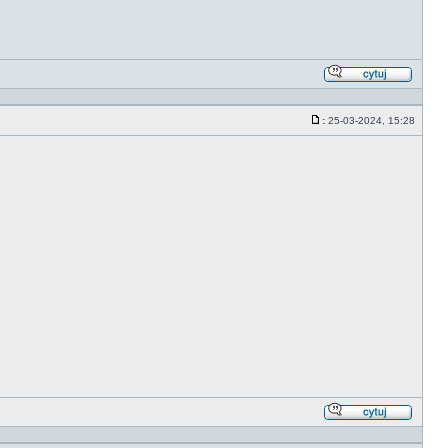
Odpowi
z
cytate
:
25-03-2024, 15:28
Post
Odpowi
z