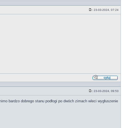
Odpowi
z
cytate
:
23-03-2024, 07:24
Post
Odpowi
z
cytate
:
23-03-2024, 09:53
Post
mimo bardzo dobrego stanu podłogi po dwóch zimach wleci wygłuszenie