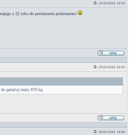
cytate
:
25-03-2024, 18:54
Post
swojego z 22 roku do porównania podstawiam
Odpowi
z
cytate
:
25-03-2024, 22:05
Post
a do garażu) waży 870 kg.
Odpowi
z
cytate
:
26-03-2024, 19:09
Post