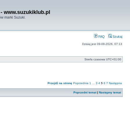
- www.suzukiklub.pl
w marki Suzuki.
FAQ
Szukaj
Dzisiaj jest 09-08-2026, 07:13
Strefa czasowa
UTC+01:00
Przejdź na stronę
Poprzednia
1
…
3
4
5
6
7
Następna
Poprzedni temat
|
Następny temat