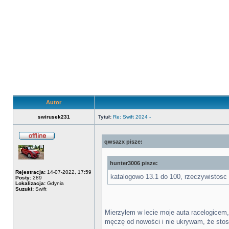
Autor
swirusek231
Tytuł:
Re: Swift 2024 -
qwsazx pisze:
Offline
hunter3006 pisze:
Rejestracja:
14-07-2022, 17:59
katalogowo 13.1 do 100, rzeczywistosc
Posty:
289
Lokalizacja:
Gdynia
Suzuki:
Swift
Mierzyłem w lecie moje auta racelogicem,
męczę od nowości i nie ukrywam, że stos