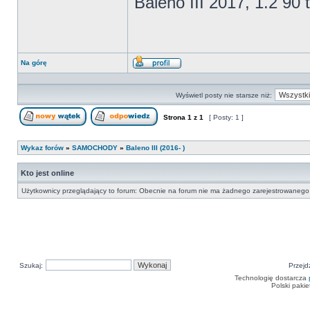
Baleno III 2017, 1.2 90 
Na górę
Wyświetl
profil
Wyświetl posty nie starsze niż:
Strona
1
z
1
[ Posty: 1 ]
Nowy temat
Odpowiedz w temacie
Wykaz forów
»
SAMOCHODY
»
Baleno III (2016- )
Kto jest online
Użytkownicy przeglądający to forum: Obecnie na forum nie ma żadnego zarejestrowanego 
Szukaj:
Przejd
Technologię dostarcza
Polski paki