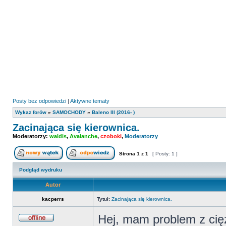
Posty bez odpowiedzi
|
Aktywne tematy
Wykaz forów
»
SAMOCHODY
»
Baleno III (2016- )
Zacinająca się kierownica.
Moderatorzy:
waldis
,
Avalanche
,
czoboki
,
Moderatorzy
Strona
1
z
1
[ Posty: 1 ]
Nowy temat
Odpowiedz w temacie
Podgląd wydruku
Autor
kacperrs
Tytuł:
Zacinająca się kierownica.
Hej, mam problem z cię
Offline