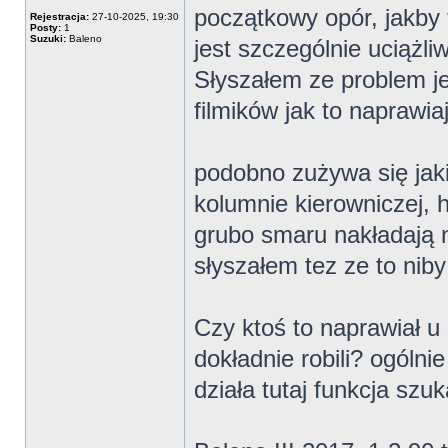
początkowy opór, jakby 
Rejestracja:
27-10-2025, 19:30
Posty:
1
Suzuki:
Baleno
jest szczególnie uciążl
Słyszałem ze problem je
filmików jak to naprawia
podobno zużywa się jaki
kolumnie kierowniczej, h
grubo smaru nakładają n
słyszałem tez ze to niby
Czy ktoś to naprawiał u 
dokładnie robili? ogólnie
działa tutaj funkcja szu