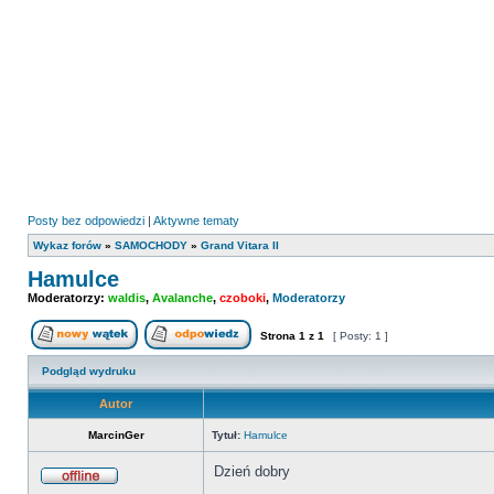
Posty bez odpowiedzi
|
Aktywne tematy
Wykaz forów
»
SAMOCHODY
»
Grand Vitara II
Hamulce
Moderatorzy:
waldis
,
Avalanche
,
czoboki
,
Moderatorzy
Strona
1
z
1
[ Posty: 1 ]
Nowy temat
Odpowiedz w temacie
Podgląd wydruku
Autor
MarcinGer
Tytuł:
Hamulce
Dzień dobry
Offline