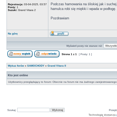
Podczas hamowania na śliskiej jak i such
Rejestracja:
03-04-2025, 03:57
Posty:
1
hamulca robi się miękki i wpada w podłogę
Suzuki:
Grand Vitara 2
Pozdrawiam
Na górę
Wyświetl
profil
Wyświetl posty nie starsze niż:
Strona
1
z
1
[ Posty: 1 ]
Nowy temat
Odpowiedz w temacie
Wykaz forów
»
SAMOCHODY
»
Grand Vitara II
Kto jest online
Użytkownicy przeglądający to forum: Obecnie na forum nie ma żadnego zarejestrowanego 
Szukaj:
Przejd
Technologię dostarcza