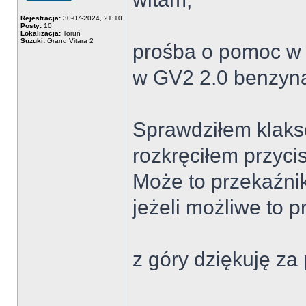
Offline
Rejestracja:
30-07-2024, 21:10
Posty:
10
Lokalizacja:
Toruń
Suzuki:
Grand Vitara 2
prośba o pomoc w 
w GV2 2.0 benzyna
Sprawdziłem klakso
rozkręciłem przycis
Może to przekaźnik
jeżeli możliwe to p
z góry dziękuję z