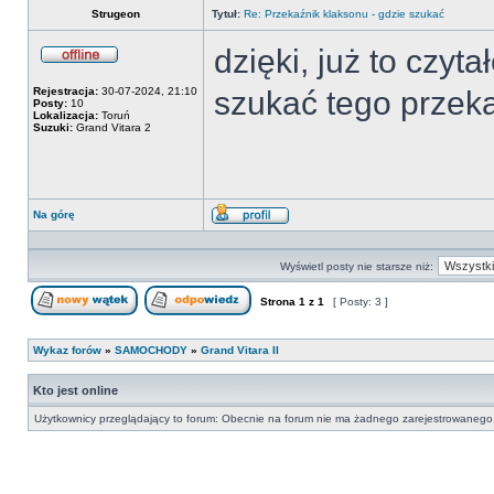
Strugeon
Tytuł:
Re: Przekaźnik klaksonu - gdzie szukać
dzięki, już to czyt
Offline
Rejestracja:
30-07-2024, 21:10
szukać tego przek
Posty:
10
Lokalizacja:
Toruń
Suzuki:
Grand Vitara 2
Na górę
Wyświetl
profil
Wyświetl posty nie starsze niż:
Strona
1
z
1
[ Posty: 3 ]
Nowy temat
Odpowiedz w temacie
Wykaz forów
»
SAMOCHODY
»
Grand Vitara II
Kto jest online
Użytkownicy przeglądający to forum: Obecnie na forum nie ma żadnego zarejestrowanego 