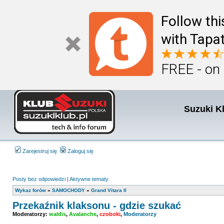
Follow th
with Tapat
FREE - on
Suzuki K
Zarejestruj się
Zaloguj się
Posty bez odpowiedzi
|
Aktywne tematy
Wykaz forów
»
SAMOCHODY
»
Grand Vitara II
Przekaźnik klaksonu - gdzie szukać
Moderatorzy:
waldis
,
Avalanche
,
czoboki
,
Moderatorzy