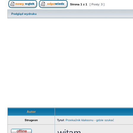
Strona
1
z
1
[ Posty: 3 ]
Nowy temat
Odpowiedz w temacie
Podgląd wydruku
Autor
Strugeon
Tytuł:
Przekaźnik klaksonu - gdzie szukać
witam,