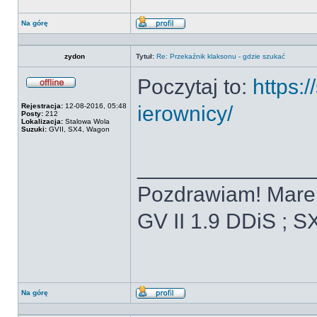
Na górę
Wyświetl
profil
zydon
Tytuł:
Re: Przekaźnik klaksonu - gdzie szukać
Poczytaj to:
https:/
Offline
Rejestracja:
12-08-2016, 05:48
ierownicy/
Posty:
212
Lokalizacja:
Stalowa Wola
Suzuki:
GVII, SX4, Wagon
______________
Pozdrawiam! Mare
GV II 1.9 DDiS ; 
Na górę
Wyświetl
profil