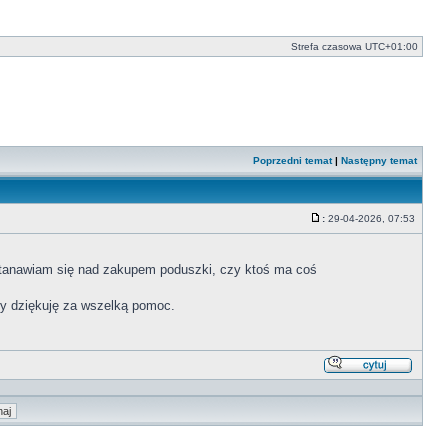
Strefa czasowa
UTC+01:00
Poprzedni temat
|
Następny temat
:
29-04-2026, 07:53
Post
zastanawiam się nad zakupem poduszki, czy ktoś ma coś
óry dziękuję za wszelką pomoc.
Odpowi
z
cytate