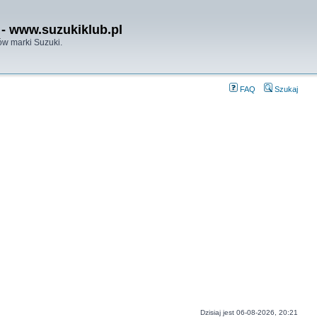
- www.suzukiklub.pl
w marki Suzuki.
FAQ
Szukaj
Dzisiaj jest 06-08-2026, 20:21