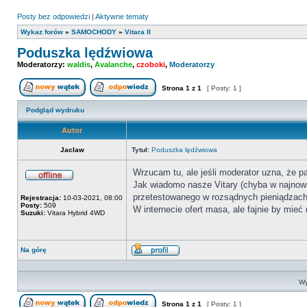
Posty bez odpowiedzi
|
Aktywne tematy
Wykaz forów
»
SAMOCHODY
»
Vitara II
Poduszka lędźwiowa
Moderatorzy:
waldis
,
Avalanche
,
czoboki
,
Moderatorzy
Strona
1
z
1
[ Posty: 1 ]
Nowy temat
Odpowiedz w temacie
Podgląd wydruku
Autor
Jaclaw
Tytuł:
Poduszka lędźwiowa
Wrzucam tu, ale jeśli moderator uzna, że pas
Jak wiadomo nasze Vitary (chyba w najnows
Offline
przetestowanego w rozsądnych pieniądzac
Rejestracja:
10-03-2021, 08:00
Posty:
509
W internecie ofert masa, ale fajnie by mie
Suzuki:
Vitara Hybrid 4WD
Na górę
Wyświetl
profil
Wy
Strona
1
z
1
[ Posty: 1 ]