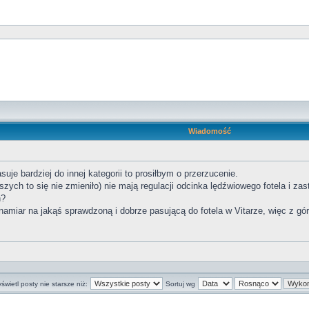
Wiadomość
uje bardziej do innej kategorii to prosiłbym o przerzucenie.
zych to się nie zmieniło) nie mają regulacji odcinka lędźwiowego fotela i 
h?
ć namiar na jakąś sprawdzoną i dobrze pasującą do fotela w Vitarze, więc z g
świetl posty nie starsze niż:
Sortuj wg