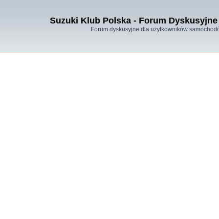
Suzuki Klub Polska - Forum Dyskusyjne 
Forum dyskusyjne dla użytkowników samochodó