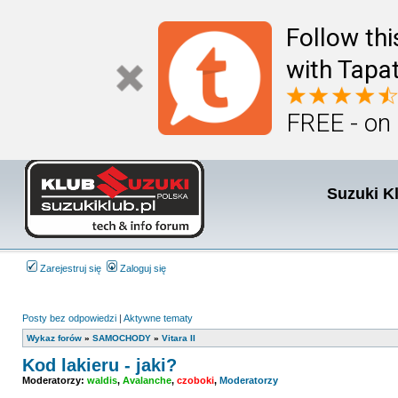
Follow th
with Tapat
FREE - on
Suzuki K
Zarejestruj się
Zaloguj się
Posty bez odpowiedzi
|
Aktywne tematy
Wykaz forów
»
SAMOCHODY
»
Vitara II
Kod lakieru - jaki?
Moderatorzy:
waldis
,
Avalanche
,
czoboki
,
Moderatorzy