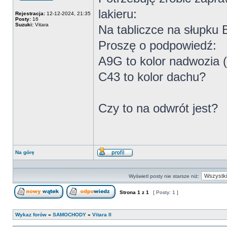
Offline
lakieru:
Rejestracja:
12-12-2024, 21:35
Posty:
16
Suzuki:
Vitara
Na tabliczce na słupku 
Proszę o podpowiedź:
A9G to kolor nadwozia (
C43 to kolor dachu?
Czy to na odwrót jest?
Na górę
Wyświetl
profil
Wyświetl posty nie starsze niż:
Strona
1
z
1
[ Posty: 1 ]
Nowy temat
Odpowiedz w temacie
Wykaz forów
»
SAMOCHODY
»
Vitara II