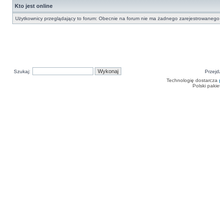
Kto jest online
Użytkownicy przeglądający to forum: Obecnie na forum nie ma żadnego zarejestrowanego 
Szukaj:
Przejd
Technologię dostarcza
Polski paki