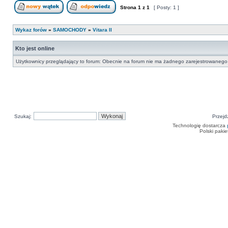
Strona
1
z
1
[ Posty: 1 ]
Nowy temat
Odpowiedz w temacie
Wykaz forów
»
SAMOCHODY
»
Vitara II
Kto jest online
Użytkownicy przeglądający to forum: Obecnie na forum nie ma żadnego zarejestrowanego 
Szukaj:
Przejd
Technologię dostarcza
Polski paki