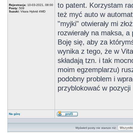
to patent. Korzystam ra
Rejestracja:
10-03-2021, 08:00
Posty:
509
Suzuki:
Vitara Hybrid 4WD
też myć auto w automaty
"myjki" otwierały mi zło
rozwierały na maksa, a 
Boję się, aby za którym
wynika z tego, że w Vita
składają tzn. i tak mocn
moim egzemplarzu) rusz
podobny problem i wpra
przyblokować w pozycji 
Na górę
Wyświetl
profil
Wyświetl posty nie starsze niż: