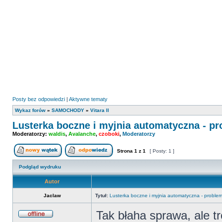
Posty bez odpowiedzi
|
Aktywne tematy
Wykaz forów
»
SAMOCHODY
»
Vitara II
Lusterka boczne i myjnia automatyczna - p
Moderatorzy:
waldis
,
Avalanche
,
czoboki
,
Moderatorzy
Strona
1
z
1
[ Posty: 1 ]
Nowy temat
Odpowiedz w temacie
Podgląd wydruku
Autor
Jaclaw
Tytuł:
Lusterka boczne i myjnia automatyczna - proble
Tak błaha sprawa, ale t
Offline