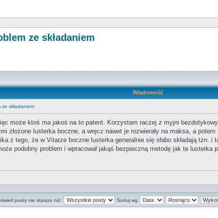
roblem ze składaniem
Wiadomość
m ze składaniem
 więc może ktoś ma jakoś na to patent. Korzystam raczej z myjni bezdotykowyc
 mi złożone lusterka boczne, a wręcz nawet je rozwierały na maksa, a potem 
ika z tego, że w Vitarze boczne lusterka generalnie się słabo składają tzn. 
może podobny problem i wpracował jakąś bezpieczną metodę jak te lusterka p
świetl posty nie starsze niż:
Sortuj wg