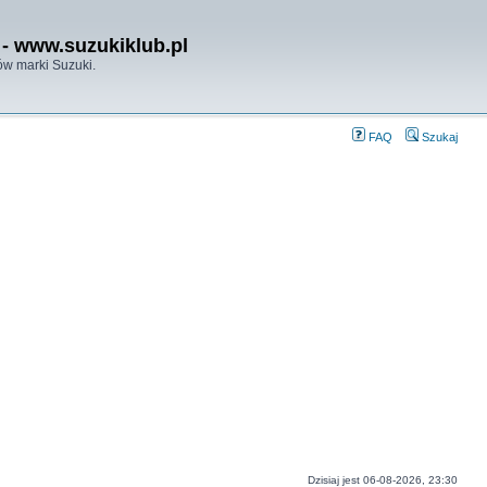
- www.suzukiklub.pl
w marki Suzuki.
FAQ
Szukaj
Dzisiaj jest 06-08-2026, 23:30