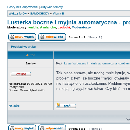
Posty bez odpowiedzi
|
Aktywne tematy
Wykaz forów
»
SAMOCHODY
»
Vitara II
Lusterka boczne i myjnia automatyczna - p
Moderatorzy:
waldis
,
Avalanche
,
czoboki
,
Moderatorzy
Strona
1
z
1
[ Posty: 1 ]
Nowy temat
Odpowiedz w temacie
Podgląd wydruku
Autor
Jaclaw
Tytuł:
Lusterka boczne i myjnia automatyczna - proble
Tak błaha sprawa, ale trochę mnie irytuje,
problem z tym, że boczne "myjki" otwierały
Offline
nie nastąpiło ich uszkodzenie. Problem wyn
Rejestracja:
10-03-2021, 08:00
Posty:
509
ruszają się wyjątkowo łatwo. Czy ktoś ma 
Suzuki:
Vitara Hybrid 4WD
Na górę
Wyświetl
profil
Wy
Strona
1
z
1
[ Posty: 1 ]