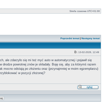
Strefa czasowa
UTC+01:00
Poprzedni temat
|
Następny temat
:
13-02-2026, 12:49
Post
h, ale zdarzyło się mi też myć auto w automatycznej i pojawił się
w drodze powrotnej znów je składały. Boję się, aby za którymś razem
i tak mocno odstają po złożeniu oraz (przynajmniej w moim egzemplarzu)
rzyblokować w pozycji złożonej?
Odpowi
z
cytate