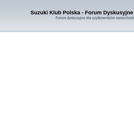
Suzuki Klub Polska - Forum Dyskusyjne 
Forum dyskusyjne dla użytkowników samochodó