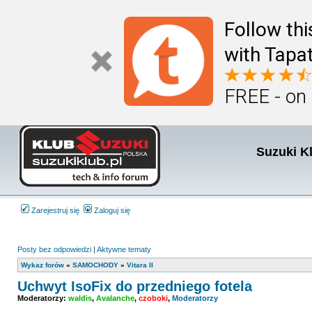
Follow th
with Tapat
FREE - on
Suzuki K
Zarejestruj się
Zaloguj się
Posty bez odpowiedzi
|
Aktywne tematy
Wykaz forów
»
SAMOCHODY
»
Vitara II
Uchwyt IsoFix do przedniego fotela
Moderatorzy:
waldis
,
Avalanche
,
czoboki
,
Moderatorzy