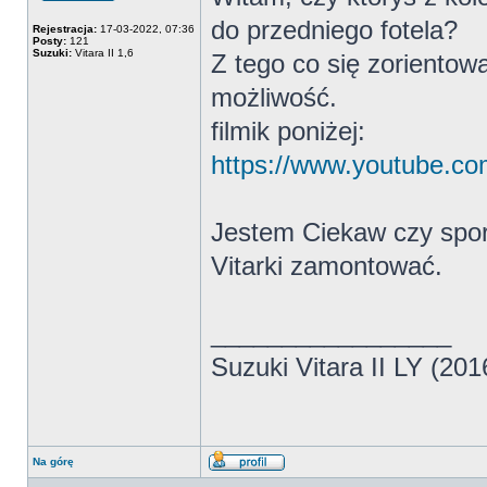
Offline
do przedniego fotela?
Rejestracja:
17-03-2022, 07:36
Posty:
121
Suzuki:
Vitara II 1,6
Z tego co się zorientow
możliwość.
filmik poniżej:
https://www.youtube.c
Jestem Ciekaw czy spor
Vitarki zamontować.
_________________
Suzuki Vitara II LY (20
Na górę
Wyświetl