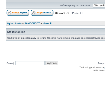
profil
Wyświetl posty nie starsze niż:
Strona
1
z
1
[ Posty: 1 ]
Nowy temat
Odpowiedz w temacie
Wykaz forów
»
SAMOCHODY
»
Vitara II
Kto jest online
Użytkownicy przeglądający to forum: Obecnie na forum nie ma żadnego zarejestrowanego 
Szukaj:
Przejd
Technologię dostarcza
Polski paki