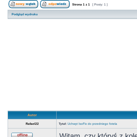
Strona
1
z
1
[ Posty: 1 ]
Nowy temat
Odpowiedz w temacie
Podgląd wydruku
Autor
Rafael22
Tytuł:
Uchwyt IsoFix do przedniego fotela
Witam, czy któryś z ko