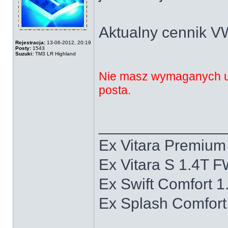
Aktualny cennik V
Rejestracja:
13-06-2012, 20:19
Posty:
1543
Suzuki:
TM3 LR Highland
Nie masz wymaganych up
posta.
______________
Ex Vitara Premiu
Ex Vitara S 1.4T 
Ex Swift Comfort 
Ex Splash Comfor