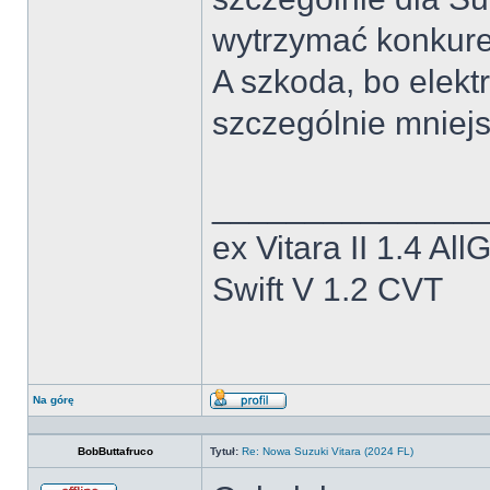
wytrzymać konkure
A szkoda, bo elekt
szczególnie mniej
______________
ex Vitara II 1.4 All
Swift V 1.2 CVT
Na górę
Wyświetl
profil
BobButtafruco
Tytuł:
Re: Nowa Suzuki Vitara (2024 FL)