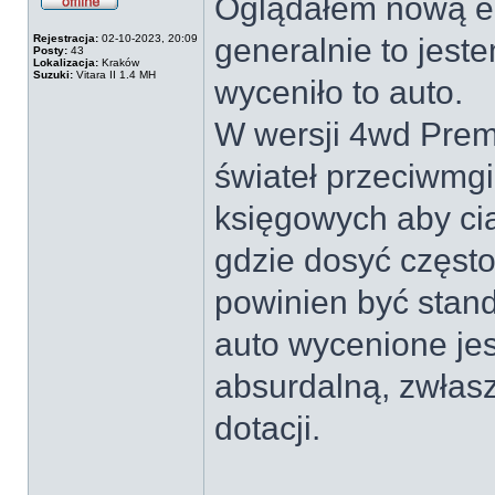
Oglądałem nową e-
Offline
Rejestracja:
02-10-2023, 20:09
generalnie to jest
Posty:
43
Lokalizacja:
Kraków
Suzuki:
Vitara II 1.4 MH
wyceniło to auto.
W wersji 4wd Prem
świateł przeciwmgi
księgowych aby cią
gdzie dosyć często
powinien być stan
auto wycenione jes
absurdalną, zwłas
dotacji.