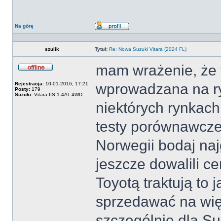
Na górę
Wyświetl
profil
szulik
Tytuł:
Re: Nowa Suzuki Vitara (2024 FL)
mam wrażenie, że ta
Offline
Rejestracja:
10-01-2016, 17:21
wprowadzana na ry
Posty:
179
Suzuki:
Vitara IIS 1.4AT 4WD
niektórych rynkac
testy porównawcze
Norwegii bodaj najg
jeszcze dowalili c
Toyotą traktują to 
sprzedawać na wię
szczególnie dla Su