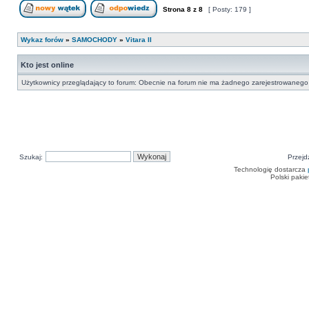
Strona
8
z
8
[ Posty: 179 ]
Nowy temat
Odpowiedz w temacie
Wykaz forów
»
SAMOCHODY
»
Vitara II
Kto jest online
Użytkownicy przeglądający to forum: Obecnie na forum nie ma żadnego zarejestrowanego 
Szukaj:
Przejd
Technologię dostarcza
Polski paki