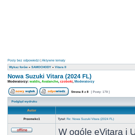
Posty bez odpowiedzi
|
Aktywne tematy
Wykaz forów
»
SAMOCHODY
»
Vitara II
Nowa Suzuki Vitara (2024 FL)
Moderatorzy:
waldis
,
Avalanche
,
czoboki
,
Moderatorzy
Strona
8
z
8
[ Posty: 179 ]
Nowy temat
Odpowiedz w temacie
Podgląd wydruku
Autor
Przemekc1
Tytuł:
Re: Nowa Suzuki Vitara (2024 FL)
W ogóle eVitara i 
Offline