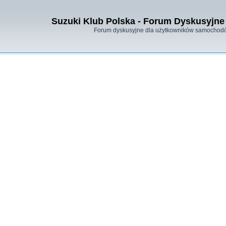
Suzuki Klub Polska - Forum Dyskusyjne 
Forum dyskusyjne dla użytkowników samochodó