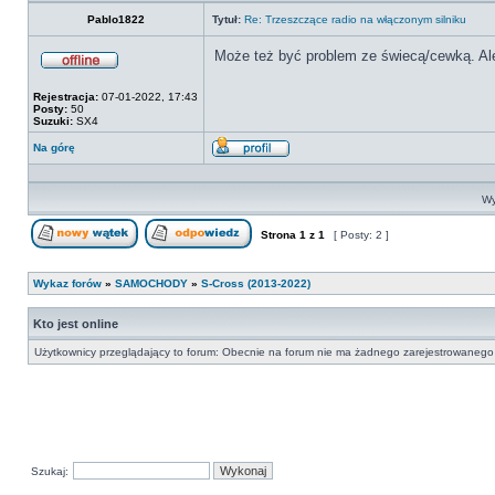
Pablo1822
Tytuł:
Re: Trzeszczące radio na włączonym silniku
Może też być problem ze świecą/cewką. Ale
Offline
Rejestracja:
07-01-2022, 17:43
Posty:
50
Suzuki:
SX4
Na górę
Wyświetl
profil
Wy
Strona
1
z
1
[ Posty: 2 ]
Nowy temat
Odpowiedz w temacie
Wykaz forów
»
SAMOCHODY
»
S-Cross (2013-2022)
Kto jest online
Użytkownicy przeglądający to forum: Obecnie na forum nie ma żadnego zarejestrowanego 
Szukaj: