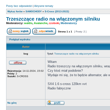
Posty bez odpowiedzi
|
Aktywne tematy
Wykaz forów
»
SAMOCHODY
»
S-Cross (2013-2022)
Trzeszczące radio na włączonym silniku
Moderatorzy:
waldis
,
Avalanche
,
czoboki
,
Moderatorzy
Strona
1
z
1
[ Posty: 2 ]
Nowy temat
Odpowiedz w temacie
Podgląd wydruku
Autor
kxg
Tytuł:
Trzeszczące radio na włączonym silniku
Witam
Radio trzeszczy na włączonym silniku, wraz
Offline
Czy ktoś miał podobnie?
Rejestracja:
14-11-2024, 15:02
Posty:
2
Wydaje mi się, że to będzie alternator, ale 
Suzuki:
S-CROSS
SX4 1.6 s-cross 120km vvt
Radio fabryczne
Na górę
Wyświetl
profil