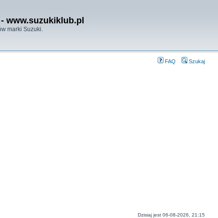
- www.suzukiklub.pl
w marki Suzuki.
FAQ
Szukaj
Dzisiaj jest 06-08-2026, 21:15