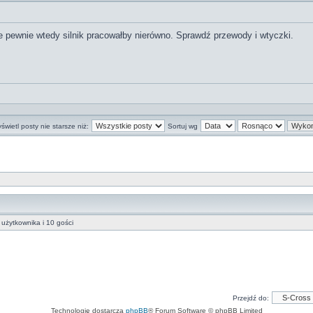
 pewnie wtedy silnik pracowałby nierówno. Sprawdź przewody i wtyczki.
świetl posty nie starsze niż:
Sortuj wg
użytkownika i 10 gości
Przejdź do:
Technologię dostarcza
phpBB
® Forum Software © phpBB Limited