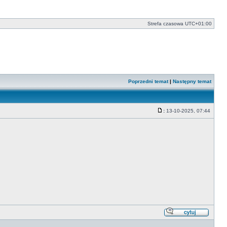
Strefa czasowa
UTC+01:00
Poprzedni temat
|
Następny temat
:
13-10-2025, 07:44
Post
Odpowi
z