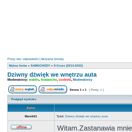
Posty bez odpowiedzi
|
Aktywne tematy
Wykaz forów
»
SAMOCHODY
»
S-Cross (2013-2022)
Dziwny dżwięk we wnętrzu auta
Moderatorzy:
waldis
,
Avalanche
,
czoboki
,
Moderatorzy
Strona
1
z
1
[ Posty: 1 ]
Nowy temat
Odpowiedz w temacie
Podgląd wydruku
Autor
Marek61
Tytuł:
Dziwny dżwięk we wnętrzu auta
Witam.Zastanawia mnie 
Offline