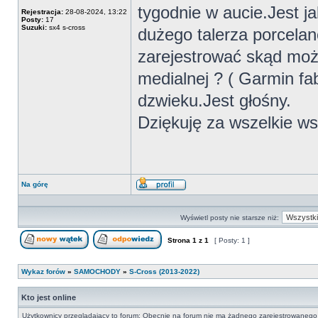
tygodnie w aucie.Jest j
Rejestracja:
28-08-2024, 13:22
Posty:
17
Suzuki:
sx4 s-cross
dużego talerza porcelan
zarejestrować skąd moż
medialnej ? ( Garmin fab
dzwieku.Jest głośny.
Dziękuję za wszelkie w
Na górę
Wyświetl
profil
Wyświetl posty nie starsze niż:
Strona
1
z
1
[ Posty: 1 ]
Nowy temat
Odpowiedz w temacie
Wykaz forów
»
SAMOCHODY
»
S-Cross (2013-2022)
Kto jest online
Użytkownicy przeglądający to forum: Obecnie na forum nie ma żadnego zarejestrowanego 