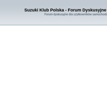
Suzuki Klub Polska - Forum Dyskusyjne 
Forum dyskusyjne dla użytkowników samochodó