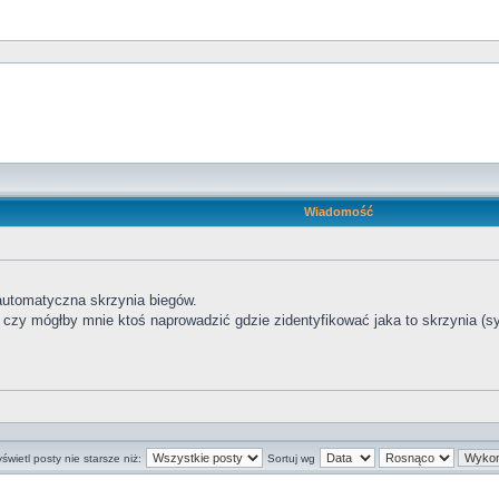
Wiadomość
utomatyczna skrzynia biegów.
czy mógłby mnie ktoś naprowadzić gdzie zidentyfikować jaka to skrzynia (symb
świetl posty nie starsze niż:
Sortuj wg