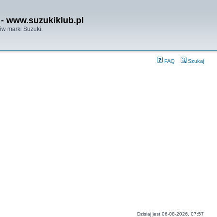
- www.suzukiklub.pl
w marki Suzuki.
FAQ
Szukaj
Dzisiaj jest 06-08-2026, 07:57