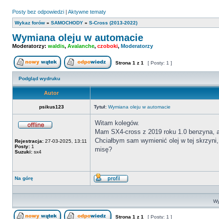
Posty bez odpowiedzi
|
Aktywne tematy
Wykaz forów
»
SAMOCHODY
»
S-Cross (2013-2022)
Wymiana oleju w automacie
Moderatorzy:
waldis
,
Avalanche
,
czoboki
,
Moderatorzy
Strona
1
z
1
[ Posty: 1 ]
Nowy temat
Odpowiedz w temacie
Podgląd wydruku
Autor
psikus123
Tytuł:
Wymiana oleju w automacie
Witam kolegów.
Mam SX4-cross z 2019 roku 1.0 benzyna, a
Offline
Chciałbym sam wymienić olej w tej skrzyni, 
Rejestracja:
27-03-2025, 13:11
Posty:
1
misę?
Suzuki:
sx4
Na górę
Wyświetl
profil
Wy
Strona
1
z
1
[ Posty: 1 ]