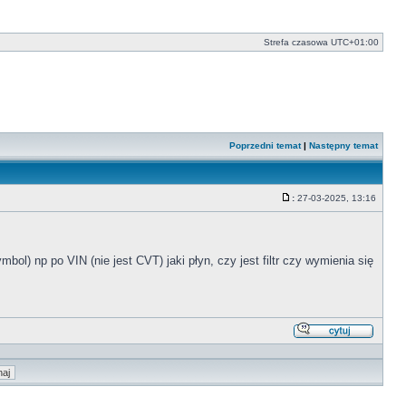
Strefa czasowa
UTC+01:00
Poprzedni temat
|
Następny temat
:
27-03-2025, 13:16
Post
ol) np po VIN (nie jest CVT) jaki płyn, czy jest filtr czy wymienia się
Odpowi
z
cytate