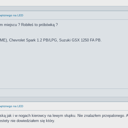
wnętrznego na LED
ym miejscu ? Robiłeś to próbówką ?
ME), Chevrolet Spark 1.2 PB/LPG, Suzuki GSX 1250 FA PB.
wnętrznego na LED
ą jak i w nogach kierowcy na lewym słupku. Nie znalazłem przepalonego. A
stety nie dowiedziałem się który.