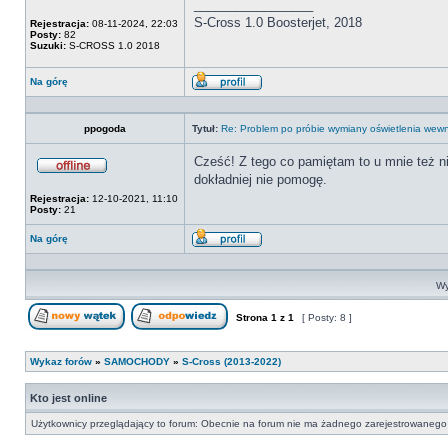
_________________
S-Cross 1.0 Boosterjet, 2018
Rejestracja:
08-11-2024, 22:03
Posty:
82
Suzuki:
S-CROSS 1.0 2018
Na górę
Wyświetl
profil
ppogoda
Tytuł:
Re: Problem po próbie wymiany oświetlenia we
Cześć! Z tego co pamiętam to u mnie też n
dokładniej nie pomogę.
Offline
Rejestracja:
12-10-2021, 11:10
Posty:
21
Na górę
Wyświetl
profil
Wy
Strona
1
z
1
[ Posty: 8 ]
Nowy temat
Odpowiedz w temacie
Wykaz forów
»
SAMOCHODY
»
S-Cross (2013-2022)
Kto jest online
Użytkownicy przeglądający to forum: Obecnie na forum nie ma żadnego zarejestrowanego 