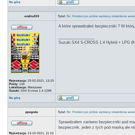
Na górę
Wyświetl
profil
endriu333
Tytuł:
Re: Problem po próbie wymiany oświetlenia we
A które sprawdzałeś bezpieczniki ? W któr
Offline
_________________
Suzuki SX4 S-CROSS 1.4 Hybrid + LPG (K
Rejestracja:
25-02-2021, 13:25
Posty:
134
Lokalizacja:
Warszawa
Suzuki:
SX4 S-cross 1.4 129K
Na górę
Wyświetl
profil
ppogoda
Tytuł:
Re: Problem po próbie wymiany oświetlenia we
Sprawdzałem zarówno bezpieczniki pod mask
bezpiecznik, jeden z tych pod maską ale nie
Offline
Rejestracja:
12-10-2021, 11:10