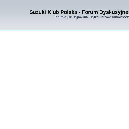
Suzuki Klub Polska - Forum Dyskusyjne 
Forum dyskusyjne dla użytkowników samochodó