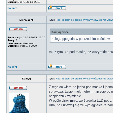
Suzuki:
S-CROSS 1.0 2018
Na górę
Wyświetl
profil
Michal1975
Tytuł:
Re: Problem po próbie wymiany oświetlenia we
Kamyq pisze:
Offline
Rejestracja:
24-03-2025, 22:35
kolega ppogoda w poprzednim poście wsp
Posty:
2
Lokalizacja:
Jaworzno
Suzuki:
s cross 1.4 2020
tak z tym ,że pod maską też wszystkie spr
Na górę
Wyświetl
profil
Kamyq
Tytuł:
Re: Problem po próbie wymiany oświetlenia we
Z tego co wiem, to jedna pod maską i jedna 
sprawdza. Lepiej multimetrem napięcie po m
Offline
bezpiecznik wymienić.
W ogóle dziwi mnie, że żarówka LED potrafi
Aha, no i upewnij się że wyciągnąłeś te ża