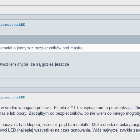
wnętrznego na LED
omniał o jednym z bezpieczników pod maską.
awdziłem chyba ,że są gdzieś jeszcze
wnętrznego na LED
w środku w nogach po lewej. Filmiki z YT tez wydaje się to potwierdzają . Ni
asie lub opory. Zacząłbym od bezpieczników, bo nie wiem co innego mogłoby s
 naczynić tyle kłopotu, przecież prąd tam malutki. Może chodzi o polaryzacj
rówki LED (najlepiej wszystkie) na czas testowania. Włóż najwyżej zwykła żar