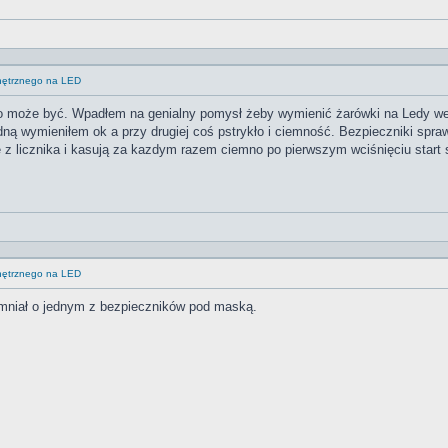
wnętrznego na LED
o może być. Wpadłem na genialny pomysł żeby wymienić żarówki na Ledy we 
ną wymieniłem ok a przy drugiej coś pstrykło i ciemność. Bezpieczniki spraw
z licznika i kasują za kazdym razem ciemno po pierwszym wciśnięciu start s
wnętrznego na LED
mniał o jednym z bezpieczników pod maską.