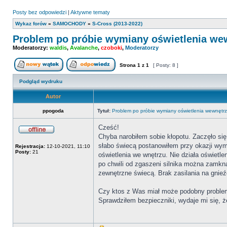
Posty bez odpowiedzi
|
Aktywne tematy
Wykaz forów
»
SAMOCHODY
»
S-Cross (2013-2022)
Problem po próbie wymiany oświetlenia we
Moderatorzy:
waldis
,
Avalanche
,
czoboki
,
Moderatorzy
Strona
1
z
1
[ Posty: 8 ]
Nowy temat
Odpowiedz w temacie
Podgląd wydruku
Autor
ppogoda
Tytuł:
Problem po próbie wymiany oświetlenia wewnęt
Cześć!
Chyba narobiłem sobie kłopotu. Zaczęło się
Offline
słabo świecą postanowiłem przy okazji wym
Rejestracja:
12-10-2021, 11:10
Posty:
21
oświetlenia we wnętrzu. Nie działa oświetl
po chwili od zgaszeni silnika można zamknąć
zewnętrzne świecą. Brak zasilania na gni
Czy ktos z Was miał może podobny problem
Sprawdziłem bezpieczniki, wydaje mi się, 