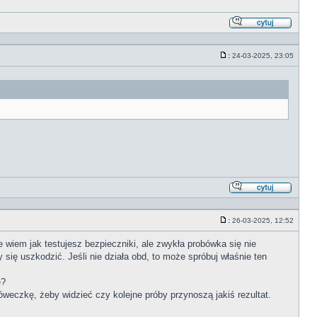
Odpowi
z
cytate
:
24-03-2025, 23:05
Post
Odpowi
z
cytate
:
26-03-2025, 12:52
Post
e wiem jak testujesz bezpieczniki, ale zwykła probówka się nie
ię uszkodzić. Jeśli nie działa obd, to może spróbuj właśnie ten
ę?
óweczkę, żeby widzieć czy kolejne próby przynoszą jakiś rezultat.