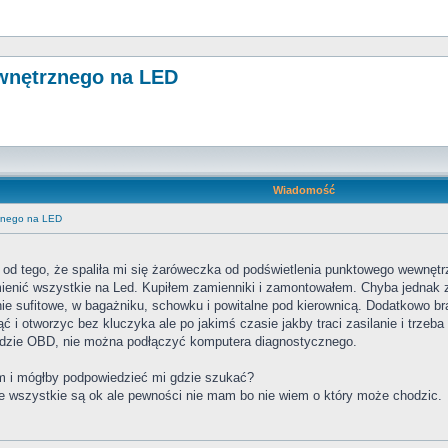
wnętrznego na LED
Wiadomość
rznego na LED
 od tego, że spaliła mi się żaróweczka od podświetlenia punktowego wewnętr
ienić wszystkie na Led. Kupiłem zamienniki i zamontowałem. Chyba jednak z
enie sufitowe, w bagażniku, schowku i powitalne pod kierownicą. Dodatkowo br
 i otworzyc bez kluczyka ale po jakimś czasie jakby traci zasilanie i trzeba 
eździe OBD, nie można podłączyć komputera diagnostycznego.
 i mógłby podpowiedzieć mi gdzie szukać?
że wszystkie są ok ale pewności nie mam bo nie wiem o który może chodzic.