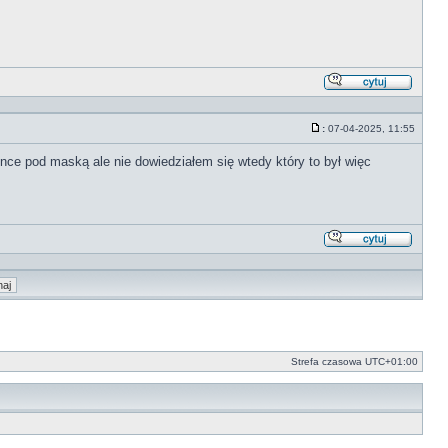
Odpowi
z
cytate
:
07-04-2025, 11:55
Post
nce pod maską ale nie dowiedziałem się wtedy który to był więc
Odpowi
z
cytate
Strefa czasowa
UTC+01:00