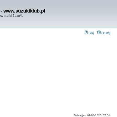
- www.suzukiklub.pl
w marki Suzuki.
FAQ
Szukaj
Dzisiaj jest 07-08-2026, 07:04