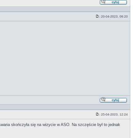
Odpowi
z
cytate
:
20-04-2023, 06:20
Post
Odpowi
z
cytate
:
25-04-2023, 12:24
Post
waria skończyła się na wizycie w ASO. Na szczęście był to jednak