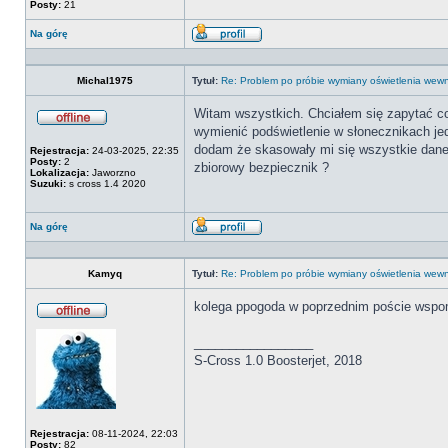
Posty:
21
Na górę
Wyświetl
profil
Michal1975
Tytuł:
Re: Problem po próbie wymiany oświetlenia we
Witam wszystkich. Chciałem się zapytać c
wymienić podświetlenie w słonecznikach jed
Offline
dodam że skasowały mi się wszystkie dane 
Rejestracja:
24-03-2025, 22:35
Posty:
2
zbiorowy bezpiecznik ?
Lokalizacja:
Jaworzno
Suzuki:
s cross 1.4 2020
Na górę
Wyświetl
profil
Kamyq
Tytuł:
Re: Problem po próbie wymiany oświetlenia we
kolega ppogoda w poprzednim poście wspo
Offline
_________________
S-Cross 1.0 Boosterjet, 2018
Rejestracja:
08-11-2024, 22:03
Posty:
82