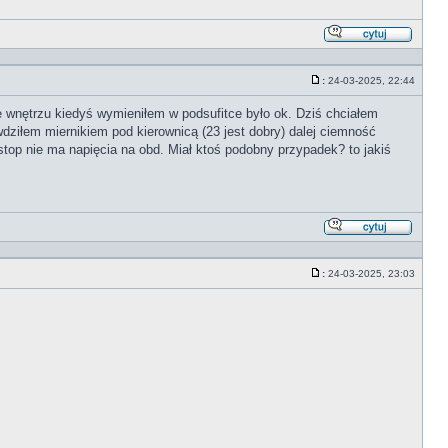
Odpowi
z
cytate
:
24-03-2025, 22:44
Post
wnętrzu kiedyś wymieniłem w podsufitce było ok. Dziś chciałem
dziłem miernikiem pod kierownicą (23 jest dobry) dalej ciemność
top nie ma napięcia na obd. Miał ktoś podobny przypadek? to jakiś
Odpowi
z
cytate
:
24-03-2025, 23:03
Post