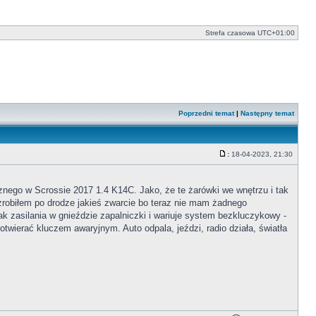
Strefa czasowa
UTC+01:00
Poprzedni temat
|
Następny temat
:
18-04-2023, 21:30
Post
znego w Scrossie 2017 1.4 K14C. Jako, że te żarówki we wnętrzu i tak
robiłem po drodze jakieś zwarcie bo teraz nie mam żadnego
ak zasilania w gnieździe zapalniczki i wariuje system bezkluczykowy -
otwierać kluczem awaryjnym. Auto odpala, jeździ, radio działa, światła