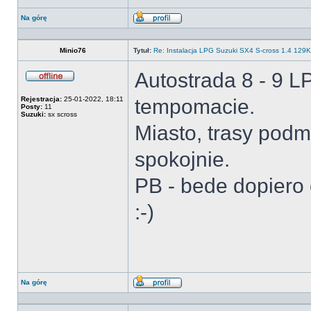
Na górę
Wyświetl
profil
Minio76
Tytuł:
Re: Instalacja LPG Suzuki SX4 S-cross 1.4 12
Autostrada 8 - 9 
Offline
Rejestracja:
25-01-2022, 18:11
tempomacie.
Posty:
11
Suzuki:
sx scross
Miasto, trasy podmi
spokojnie.
PB - bede dopiero 
:-)
Na górę
Wyświetl
profil