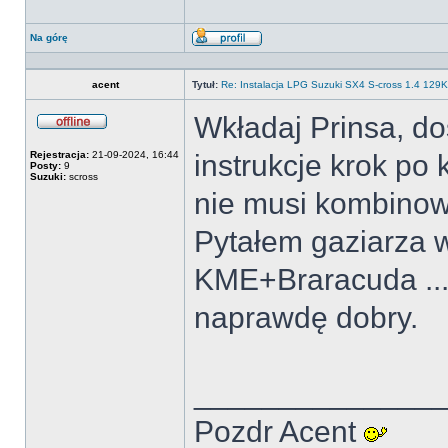
Na górę
Wyświetl
profil
acent
Tytuł:
Re: Instalacja LPG Suzuki SX4 S-cross 1.4 12
Wkładaj Prinsa, d
Offline
Rejestracja:
21-09-2024, 16:44
instrukcje krok po 
Posty:
9
Suzuki:
scross
nie musi kombinow
Pytałem gaziarza w
KME+Braracuda ... 
naprawdę dobry.
______________
Pozdr Acent