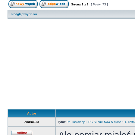
Strona
3
z
3
[ Posty: 75 ]
Nowy temat
Odpowiedz w temacie
Podgląd wydruku
Autor
endriu333
Tytuł:
Re: Instalacja LPG Suzuki SX4 S-cross 1.4 12
Ale pomiar miałeś