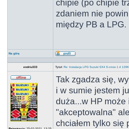
chipie (po chipie t
zdaniem nie powinn
między PB a LPG.
Na górę
Wyświetl
profil
endriu333
Tytuł:
Re: Instalacja LPG Suzuki SX4 S-cross 1.4 12
Tak zgadza się, w
Offline
i w sumie jestem j
duża...w HP może i
"akceptowalna" ale
chciałem tylko się 
Rejestracja:
25-02-2021, 13:25