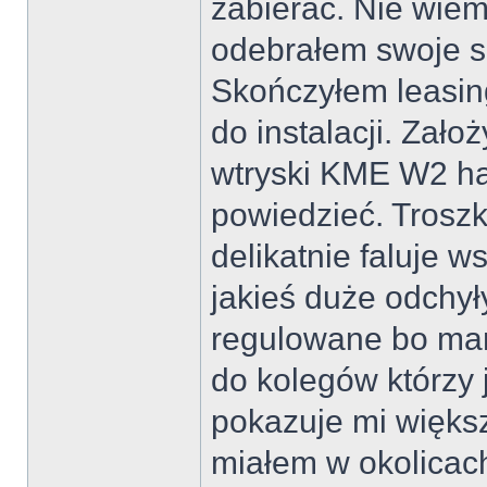
zabierać. Nie wiem
odebrałem swoje s
Skończyłem leasing
do instalacji. Zał
wtryski KME W2 ha
powiedzieć. Troszk
delikatnie faluje w
jakieś duże odchył
regulowane bo mam
do kolegów którzy 
pokazuje mi większ
miałem w okolicach