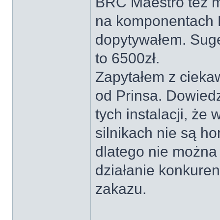
BRC Maestro też m
na komponentach P
dopytywałem. Suge
to 6500zł.
Zapytałem z ciekaw
od Prinsa. Dowiedzi
tych instalacji, że
silnikach nie są 
dlatego nie można 
działanie konkure
zakazu.