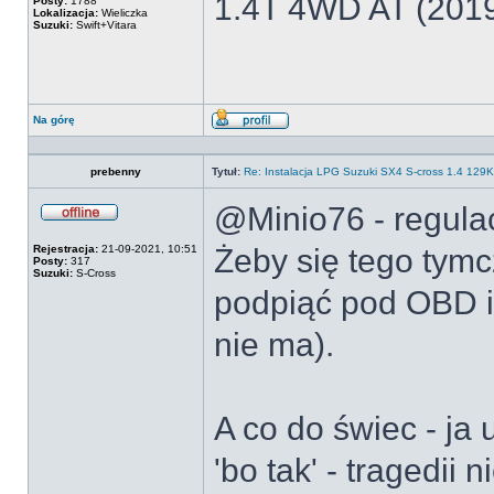
1.4T 4WD AT (201
Posty:
1788
Lokalizacja:
Wieliczka
Suzuki:
Swift+Vitara
Na górę
Wyświetl
profil
prebenny
Tytuł:
Re: Instalacja LPG Suzuki SX4 S-cross 1.4 12
@Minio76 - regulac
Offline
Rejestracja:
21-09-2021, 10:51
Żeby się tego tym
Posty:
317
Suzuki:
S-Cross
podpiąć pod OBD i
nie ma).
A co do świec - ja
'bo tak' - tragedii 