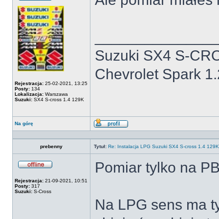
Offline
______________
Suzuki SX4 S-CRO
Chevrolet Spark 1
Rejestracja:
25-02-2021, 13:25
Posty:
134
Lokalizacja:
Warszawa
Suzuki:
SX4 S-cross 1.4 129K
Na górę
Wyświetl
profil
prebenny
Tytuł:
Re: Instalacja LPG Suzuki SX4 S-cross 1.4 12
Pomiar tylko na PB
Offline
Rejestracja:
21-09-2021, 10:51
Posty:
317
Suzuki:
S-Cross
Na LPG sens ma tyl