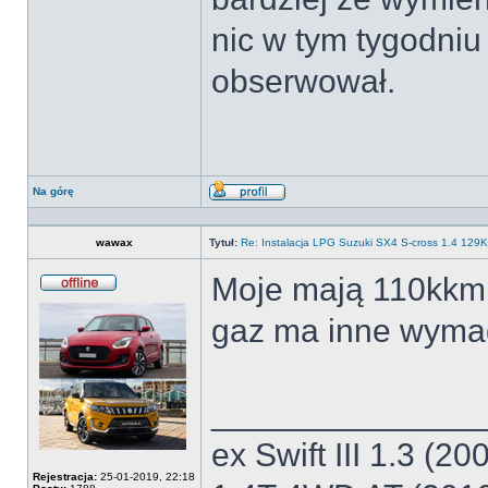
nic w tym tygodniu
obserwował.
Na górę
Wyświetl
profil
wawax
Tytuł:
Re: Instalacja LPG Suzuki SX4 S-cross 1.4 12
Moje mają 110kkm i
Offline
gaz ma inne wyma
______________
ex Swift III 1.3 (2
Rejestracja:
25-01-2019, 22:18