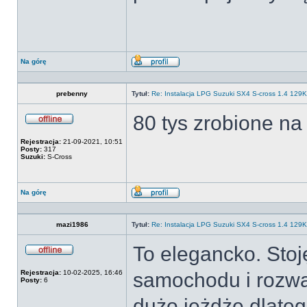
Na górę
Wyświetl
profil
prebenny
Tytuł:
Re: Instalacja LPG Suzuki SX4 S-cross 1.4 12
80 tys zrobione na
Offline
Rejestracja:
21-09-2021, 10:51
Posty:
317
Suzuki:
S-Cross
Na górę
Wyświetl
profil
mazi1986
Tytuł:
Re: Instalacja LPG Suzuki SX4 S-cross 1.4 12
To elegancko. Sto
Offline
Rejestracja:
10-02-2025, 16:46
samochodu i rozważ
Posty:
6
dużo jeżdżę dlateg