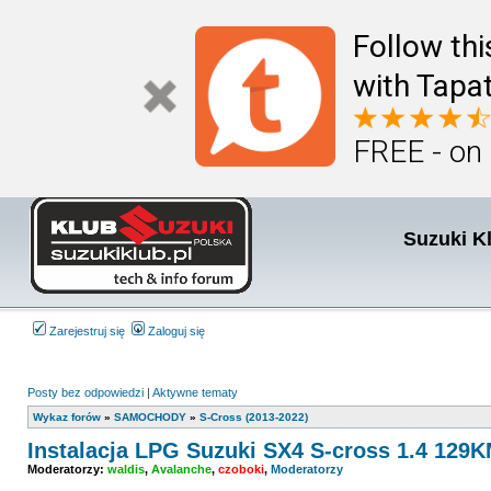
Follow th
with Tapat
FREE - on
Suzuki K
Zarejestruj się
Zaloguj się
Posty bez odpowiedzi
|
Aktywne tematy
Wykaz forów
»
SAMOCHODY
»
S-Cross (2013-2022)
Instalacja LPG Suzuki SX4 S-cross 1.4 12
Moderatorzy:
waldis
,
Avalanche
,
czoboki
,
Moderatorzy