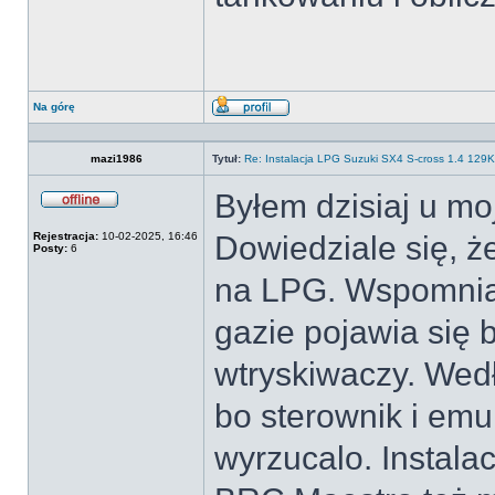
Na górę
Wyświetl
profil
mazi1986
Tytuł:
Re: Instalacja LPG Suzuki SX4 S-cross 1.4 12
Byłem dzisiaj u m
Offline
Rejestracja:
10-02-2025, 16:46
Dowiedziale się, że
Posty:
6
na LPG. Wspomniał
gazie pojawia się 
wtryskiwaczy. Wed
bo sterownik i emu
wyrzucalo. Instalac