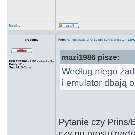
Na górę
Wyświetl
profil
prebenny
Tytuł:
Re: Instalacja LPG Suzuki SX4 S-cross 1.4 12
mazi1986 pisze:
Offline
Rejestracja:
21-09-2021, 10:51
Posty:
317
Suzuki:
S-Cross
Według niego żad
i emulator dbają o
Pytanie czy Prins/
czy po prostu nad