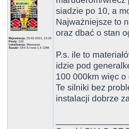
siadzie po 10, a mo
Najważniejsze to n
oraz dbać o stan o
Rejestracja:
25-02-2021, 13:25
Posty:
134
Lokalizacja:
Warszawa
Suzuki:
SX4 S-cross 1.4 129K
P.s. ile to materia
idzie pod generalk
100 000km więc o
Te silniki bez prob
instalacji dobrze z
______________