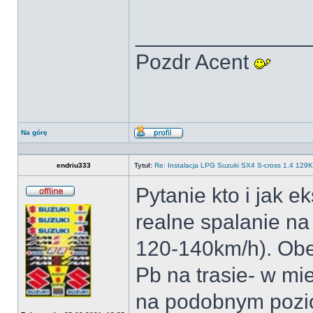
______________
Pozdr Acent
Na górę
Wyświetl
profil
endriu333
Tytuł:
Re: Instalacja LPG Suzuki SX4 S-cross 1.4 12
Pytanie kto i jak ek
Offline
realne spalanie na 
120-140km/h). Obec
Pb na trasie- w mi
na podobnym pozi