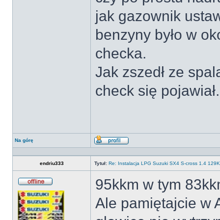
jak gazownik ustaw
benzyny było w okol
checka.
Jak zszedł ze spala
check się pojawiał.
Na górę
Wyświetl
profil
endriu333
Tytuł:
Re: Instalacja LPG Suzuki SX4 S-cross 1.4 12
95kkm w tym 83kkm 
Offline
Ale pamiętajcie w 