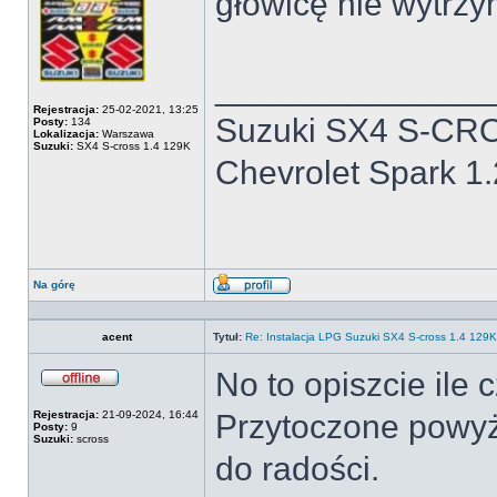
głowicę nie wytrzy
______________
Rejestracja:
25-02-2021, 13:25
Suzuki SX4 S-CRO
Posty:
134
Lokalizacja:
Warszawa
Suzuki:
SX4 S-cross 1.4 129K
Chevrolet Spark 1
Na górę
Wyświetl
profil
acent
Tytuł:
Re: Instalacja LPG Suzuki SX4 S-cross 1.4 12
No to opiszcie ile 
Offline
Rejestracja:
21-09-2024, 16:44
Przytoczone powyże
Posty:
9
Suzuki:
scross
do radości.