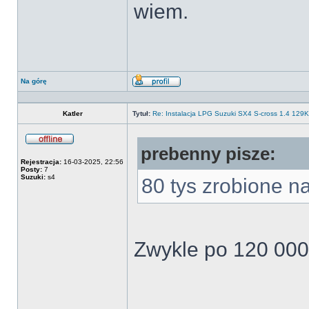
wiem.
Na górę
Wyświetl
profil
Katler
Tytuł:
Re: Instalacja LPG Suzuki SX4 S-cross 1.4 12
prebenny pisze:
Offline
Rejestracja:
16-03-2025, 22:56
Posty:
7
Suzuki:
s4
80 tys zrobione na
Zwykle po 120 000
______________