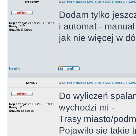
prebenny
Tytuł:
Re: Instalacja LPG Suzuki SX4 S-cross 1.4 12
Dodam tylko jeszcze
Offline
Rejestracja:
21-09-2021, 10:51
i automat - manual
Posty:
317
Suzuki:
S-Cross
jak nie więcej w dó
Na górę
Wyświetl
profil
Minio76
Tytuł:
Re: Instalacja LPG Suzuki SX4 S-cross 1.4 12
Do wyliczeń spala
Offline
Rejestracja:
25-01-2022, 18:11
wychodzi mi -
Posty:
11
Suzuki:
sx scross
Trasy miasto/podmi
Pojawiło się takie 