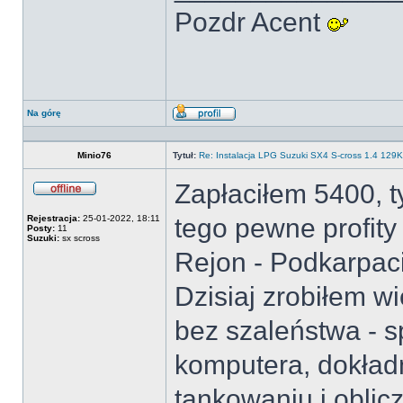
Pozdr Acent
Na górę
Wyświetl
profil
Minio76
Tytuł:
Re: Instalacja LPG Suzuki SX4 S-cross 1.4 12
Zapłaciłem 5400, t
Offline
Rejestracja:
25-01-2022, 18:11
tego pewne profit
Posty:
11
Suzuki:
sx scross
Rejon - Podkarpac
Dzisiaj zrobiłem w
bez szaleństwa - sp
komputera, dokład
tankowaniu i oblic