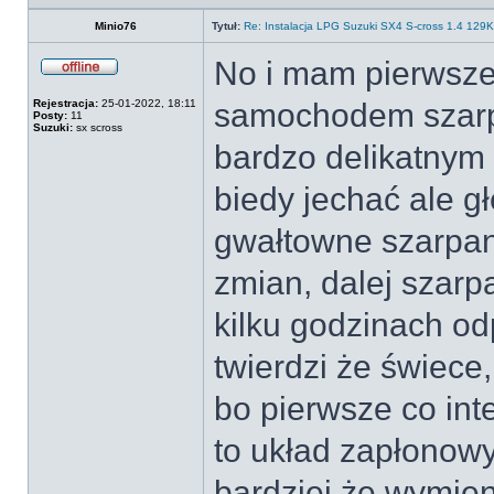
profil
Minio76
Tytuł:
Re: Instalacja LPG Suzuki SX4 S-cross 1.4 12
No i mam pierwszeg
Offline
Rejestracja:
25-01-2022, 18:11
samochodem szarp
Posty:
11
Suzuki:
sx scross
bardzo delikatnym
biedy jechać ale 
gwałtowne szarpan
zmian, dalej szarp
kilku godzinach od
twierdzi że świece,
bo pierwsze co int
to układ zapłonowy
bardziej że wymien