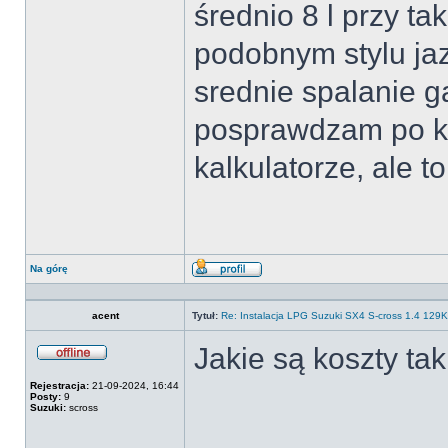
średnio 8 l przy ta
podobnym stylu jaz
srednie spalanie g
posprawdzam po k
kalkulatorze, ale t
Na górę
Wyświetl
profil
acent
Tytuł:
Re: Instalacja LPG Suzuki SX4 S-cross 1.4 12
Jakie są koszty taki
Offline
Rejestracja:
21-09-2024, 16:44
Posty:
9
Suzuki:
scross
______________