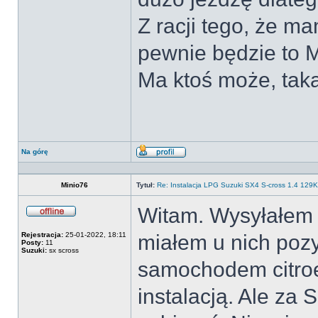
Z racji tego, że 
pewnie będzie to 
Ma ktoś może, taką
Na górę
Wyświetl
profil
Minio76
Tytuł:
Re: Instalacja LPG Suzuki SX4 S-cross 1.4 12
Witam. Wysyłałem 
Offline
Rejestracja:
25-01-2022, 18:11
miałem u nich poz
Posty:
11
Suzuki:
sx scross
samochodem citroe
instalacją. Ale za 