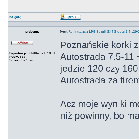
Na górę
Wyświetl
profil
prebenny
Tytuł:
Re: Instalacja LPG Suzuki SX4 S-cross 1.4 12
Poznańskie korki z
Offline
Rejestracja:
21-09-2021, 10:51
Autostrada 7.5-11 +
Posty:
317
Suzuki:
S-Cross
jedzie 120 czy 160
Autostrada za tirem
Acz moje wyniki mo
niż powinny, bo ma