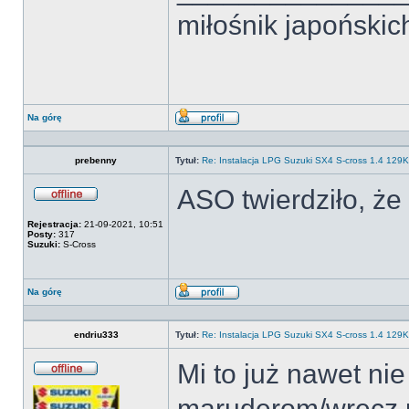
miłośnik japońsk
Na górę
Wyświetl
profil
prebenny
Tytuł:
Re: Instalacja LPG Suzuki SX4 S-cross 1.4 12
ASO twierdziło, że
Offline
Rejestracja:
21-09-2021, 10:51
Posty:
317
Suzuki:
S-Cross
Na górę
Wyświetl
profil
endriu333
Tytuł:
Re: Instalacja LPG Suzuki SX4 S-cross 1.4 12
Mi to już nawet ni
Offline
maruderom/wrecz pr