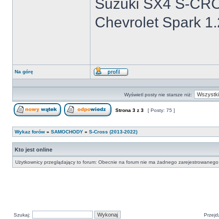
Suzuki SX4 S-CRO
Chevrolet Spark 1
Na górę
Wyświetl
profil
Wyświetl posty nie starsze niż:
Strona
3
z
3
[ Posty: 75 ]
Nowy temat
Odpowiedz w temacie
Wykaz forów
»
SAMOCHODY
»
S-Cross (2013-2022)
Kto jest online
Użytkownicy przeglądający to forum: Obecnie na forum nie ma żadnego zarejestrowanego 
Szukaj:
Przejd