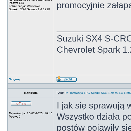
promocyjnie załapa
Posty:
134
Lokalizacja:
Warszawa
Suzuki:
SX4 S-cross 1.4 129K
______________
Suzuki SX4 S-CRO
Chevrolet Spark 1
Na górę
Wyświetl
profil
mazi1986
Tytuł:
Re: Instalacja LPG Suzuki SX4 S-cross 1.4 12
I jak się sprawuj
Offline
Rejestracja:
10-02-2025, 16:46
Wszystko działa p
Posty:
6
postów pojawiły si