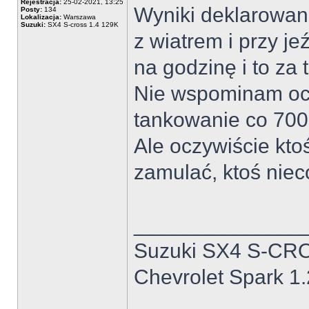
Rejestracja:
25-02-2021, 13:25
Wyniki deklarowane 
Posty:
134
Lokalizacja:
Warszawa
Suzuki:
SX4 S-cross 1.4 129K
z wiatrem i przy je
na godzinę i to za 
Nie wspominam ocz
tankowanie co 700
Ale oczywiście ktoś 
zamulać, ktoś nieco 
______________
Suzuki SX4 S-CRO
Chevrolet Spark 1