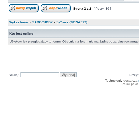
Strona
2
z
2
[ Posty: 36 ]
Nowy temat
Odpowiedz w temacie
Wykaz forów
»
SAMOCHODY
»
S-Cross (2013-2022)
Kto jest online
Użytkownicy przeglądający to forum: Obecnie na forum nie ma żadnego zarejestrowanego 
Szukaj:
Przejd
Technologię dostarcza
Polski paki