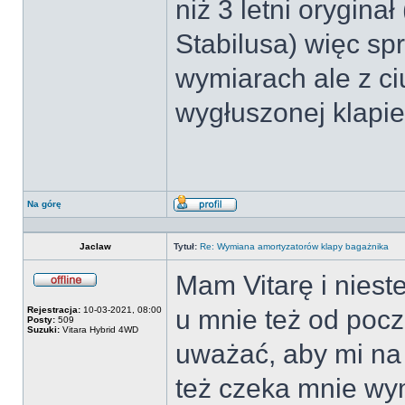
niż 3 letni oryginał
Stabilusa) więc s
wymiarach ale z ciu
wygłuszonej klapie
Na górę
Wyświetl
profil
Jaclaw
Tytuł:
Re: Wymiana amortyzatorów klapy bagażnika
Mam Vitarę i nieste
Offline
Rejestracja:
10-03-2021, 08:00
u mnie też od pocz
Posty:
509
Suzuki:
Vitara Hybrid 4WD
uważać, aby mi na 
też czeka mnie wy