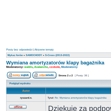
Posty bez odpowiedzi
|
Aktywne tematy
Wykaz forów
»
SAMOCHODY
»
S-Cross (2013-2022)
Wymiana amortyzatorów klapy bagażnika
Moderatorzy:
waldis
,
Avalanche
,
czoboki
,
Moderatorzy
Strona
2
z
2
[ Posty: 36 ]
Nowy temat
Odpowiedz w temacie
Podgląd wydruku
Autor
ryszard.n.
Tytuł:
Re: Wymiana amortyzatorów klapy bagażnika
Dziękuję za podpow
Offline