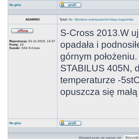
Na górę
Wyświetl
profil
ADAMSKI
Tytuł:
Re: Wymiana amortyzatorów klapy bagażnika
S-Cross 2013.W u
Offline
Rejestracja:
01-11-2016, 14:37
opadała i podnosił
Posty:
10
Suzuki:
SX4 S-Cross
górnym położeniu.
STABILUS 405N, d
temperaturze -5stC
opuszcza się małą 
Na górę
Wyświetl
profil
Wyświetl posty nie starsze niż: