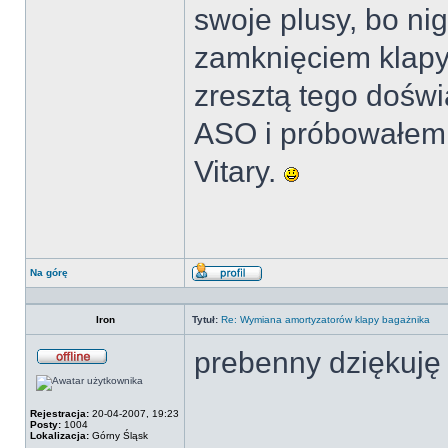
swoje plusy, bo n
zamknięciem klapy,
zresztą tego dośw
ASO i próbowałem
Vitary.
Na górę
Wyświetl
profil
Iron
Tytuł:
Re: Wymiana amortyzatorów klapy bagażnika
prebenny dziękuję
Offline
Rejestracja:
20-04-2007, 19:23
Posty:
1004
Lokalizacja:
Górny Śląsk