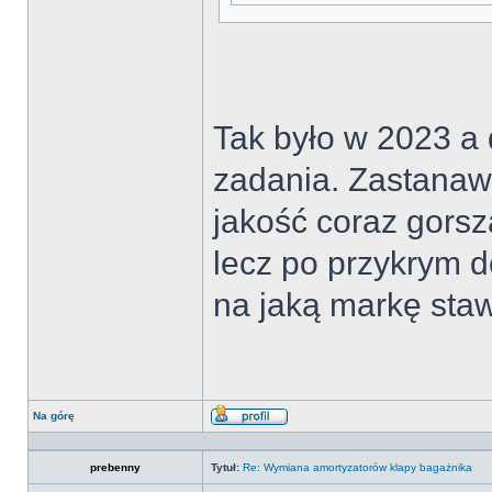
Tak było w 2023 a 
zadania. Zastanawi
jakość coraz gors
lecz po przykrym 
na jaką markę staw
Na górę
Wyświetl
profil
prebenny
Tytuł:
Re: Wymiana amortyzatorów klapy bagażnika