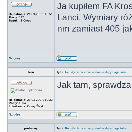
Ja kupiłem FA Krosn
Offline
Rejestracja:
21-09-2021, 10:51
Lanci. Wymiary różn
Posty:
317
Suzuki:
S-Cross
nm zamiast 405 jak
Na górę
Wyświetl
profil
Iron
Tytuł:
Re: Wymiana amortyzatorów klapy bagażnika
Jak tam, sprawdza
Offline
Rejestracja:
20-04-2007, 19:23
Posty:
1004
Lokalizacja:
Górny Śląsk
Na górę
Wyświetl
profil
prebenny
Tytuł:
Re: Wymiana amortyzatorów klapy bagażnika