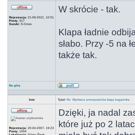
W skrócie - tak.
Offline
Rejestracja:
21-09-2021, 10:51
Posty:
317
Suzuki:
S-Cross
Klapa ładnie odbij
słabo. Przy -5 na ł
także tak.
Na górę
Wyświetl
profil
Iron
Tytuł:
Re: Wymiana amortyzatorów klapy bagażnika
Dzięki, ja nadal 
Offline
które już po 2 lata
Rejestracja:
20-04-2007, 19:23
Posty:
1004
Lokalizacja:
Górny Śląsk