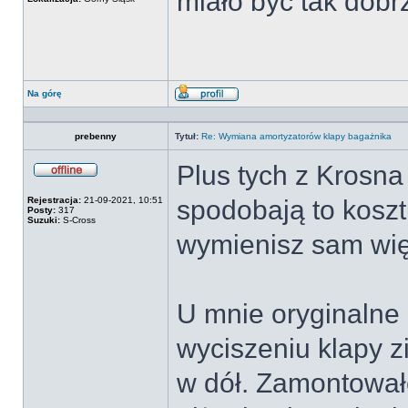
miało być tak dobr
Na górę
Wyświetl
profil
prebenny
Tytuł:
Re: Wymiana amortyzatorów klapy bagażnika
Plus tych z Krosna 
Offline
Rejestracja:
21-09-2021, 10:51
spodobają to koszt
Posty:
317
Suzuki:
S-Cross
wymienisz sam wię
U mnie oryginalne 
wyciszeniu klapy z
w dół. Zamontowałe