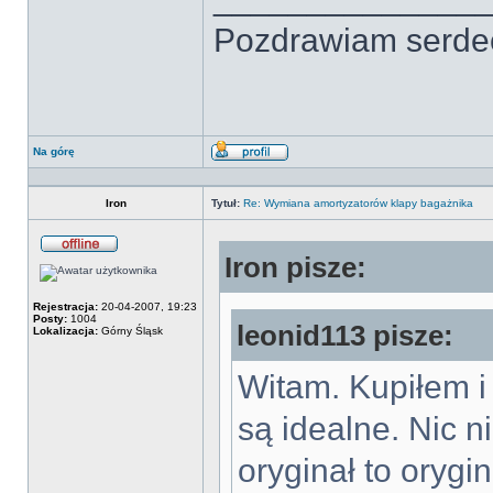
Pozdrawiam serdec
Na górę
Wyświetl
profil
Iron
Tytuł:
Re: Wymiana amortyzatorów klapy bagażnika
Iron pisze:
Offline
Rejestracja:
20-04-2007, 19:23
Posty:
1004
leonid113 pisze:
Lokalizacja:
Górny Śląsk
Witam. Kupiłem 
są idealne. Nic n
oryginał to oryg