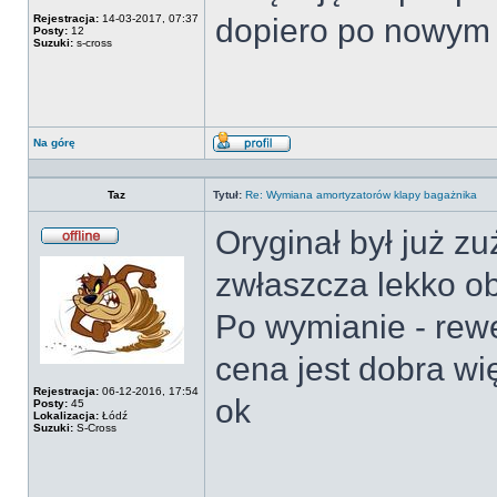
Rejestracja:
14-03-2017, 07:37
dopiero po nowym 
Posty:
12
Suzuki:
s-cross
Na górę
Wyświetl
profil
Taz
Tytuł:
Re: Wymiana amortyzatorów klapy bagażnika
Oryginał był już zu
Offline
zwłaszcza lekko o
Po wymianie - rewe
cena jest dobra wię
Rejestracja:
06-12-2016, 17:54
ok
Posty:
45
Lokalizacja:
Łódź
Suzuki:
S-Cross
______________