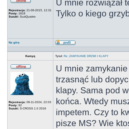
U mnie rozwiązał 
Offline
Rejestracja:
21-06-2015, 12:31
Tylko o kiego grz
Posty:
1818
Suzuki:
SuziQuattro
Na górę
Wyświetl
profil
Kamyq
Tytuł:
Re: ZAMYKANIE DRZWI I KLAPY
U mnie zamykanie k
Offline
trzasnąć lub dopyc
klapy. Sama pod w
końca. Wtedy muszę
Rejestracja:
08-11-2024, 22:03
Posty:
82
Suzuki:
S-CROSS 1.0 2018
impetem. Czy to k
pisze MS? Wie ktoś