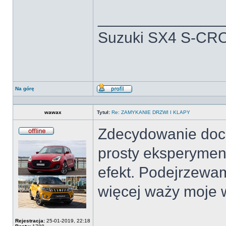
______________
Suzuki SX4 S-CRO
Na górę
Wyświetl
profil
wawax
Tytuł:
Re: ZAMYKANIE DRZWI I KLAPY
Zdecydowanie doci
Offline
prosty eksperyment
efekt. Podejrzewam
więcej waży moje 
Rejestracja:
25-01-2019, 22:18