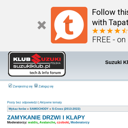
Follow th
with Tapat
FREE - on
Suzuki K
Zarejestruj się
Zaloguj się
Posty bez odpowiedzi
|
Aktywne tematy
Wykaz forów
»
SAMOCHODY
»
S-Cross (2013-2022)
ZAMYKANIE DRZWI I KLAPY
Moderatorzy:
waldis
,
Avalanche
,
czoboki
,
Moderatorzy