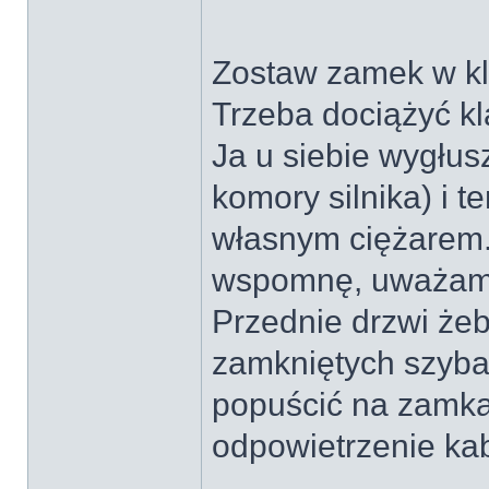
Zostaw zamek w kl
Trzeba dociążyć kl
Ja u siebie wygłus
komory silnika) i t
własnym ciężarem.
wspomnę, uważam, 
Przednie drzwi żeb
zamkniętych szybac
popuścić na zamkac
odpowietrzenie kab