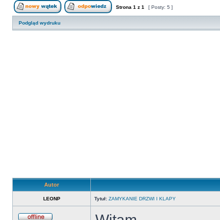
Strona
1
z
1
[ Posty: 5 ]
Nowy temat
Odpowiedz w temacie
Podgląd wydruku
Autor
LEONP
Tytuł:
ZAMYKANIE DRZWI I KLAPY
Witam