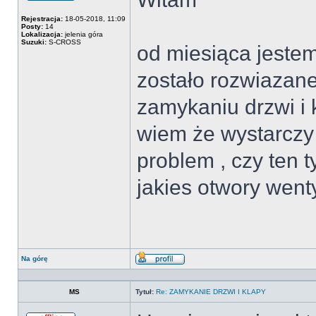
Offline
Rejestracja:
18-05-2018, 11:09
Posty:
14
Lokalizacja:
jelenia góra
Suzuki:
S-CROSS
od miesiąca jeste
zostało rozwiazan
zamykaniu drzwi i 
wiem że wystarczy 
problem , czy ten 
jakies otwory wenty
Na górę
Wyświetl
profil
MS
Tytuł:
Re: ZAMYKANIE DRZWI I KLAPY