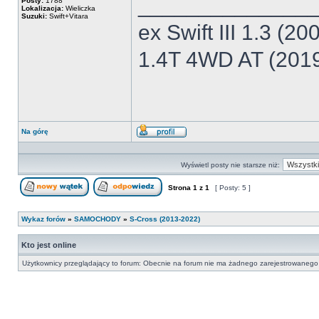
______________
Posty:
1788
Lokalizacja:
Wieliczka
Suzuki:
Swift+Vitara
ex Swift III 1.3 (2
1.4T 4WD AT (201
Na górę
Wyświetl
profil
Wyświetl posty nie starsze niż:
Strona
1
z
1
[ Posty: 5 ]
Nowy temat
Odpowiedz w temacie
Wykaz forów
»
SAMOCHODY
»
S-Cross (2013-2022)
Kto jest online
Użytkownicy przeglądający to forum: Obecnie na forum nie ma żadnego zarejestrowanego 