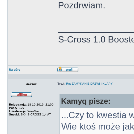
Pozdrwiam.
______________
S-Cross 1.0 Booste
Na górę
Wyświetl
profil
zabezp
Tytuł:
Re: ZAMYKANIE DRZWI I KLAPY
Kamyq pisze:
Offline
Rejestracja:
18-10-2019, 21:00
Posty:
127
Lokalizacja:
War-Maz
...Czy to kwestia
Suzuki:
SX4 S-CROSS 1,4 AT
Wie ktoś może jak 