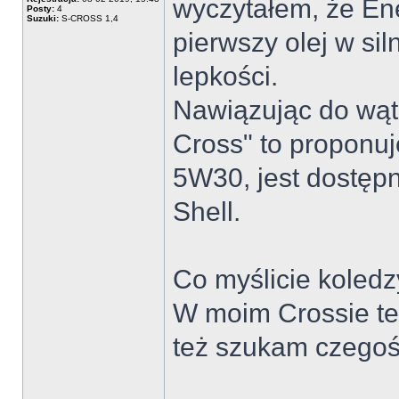
wyczytałem, że Ene
Posty:
4
Suzuki:
S-CROSS 1,4
pierwszy olej w sil
lepkości.
Nawiązując do wątk
Cross" to proponuję
5W30, jest dostępn
Shell.
Co myślicie koledz
W moim Crossie te
też szukam czegoś