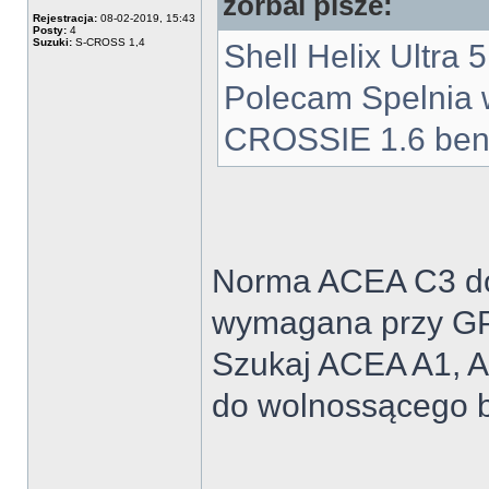
zorbal pisze:
Rejestracja:
08-02-2019, 15:43
Posty:
4
Suzuki:
S-CROSS 1,4
Shell Helix Ultr
Polecam Spelnia 
CROSSIE 1.6 be
Norma ACEA C3 dot
wymagana przy G
Szukaj ACEA A1, A5
do wolnossącego 