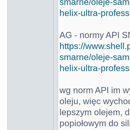
smarne/oleje-samo
helix-ultra-profes
AG - normy API S
https://www.shell.
smarne/oleje-samo
helix-ultra-profes
wg norm API im wy
oleju, więc wycho
lepszym olejem, d
popiołowym do si