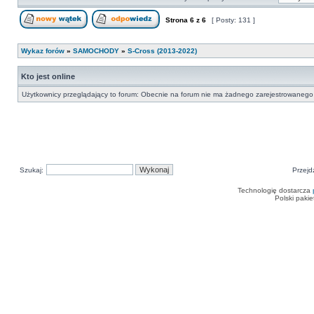
Strona
6
z
6
[ Posty: 131 ]
Nowy temat
Odpowiedz w temacie
Wykaz forów
»
SAMOCHODY
»
S-Cross (2013-2022)
Kto jest online
Użytkownicy przeglądający to forum: Obecnie na forum nie ma żadnego zarejestrowanego 
Szukaj:
Przejd
Technologię dostarcza
Polski paki