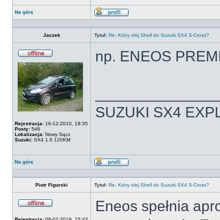
Na górę
Wyświetl
profil
Jaczek
Tytuł:
Re: Który olej Shell do Suzuki SX4 S-Cross?
np. ENEOS PREM
Offline
______________
SUZUKI SX4 EXPL
Rejestracja:
16-12-2010, 19:35
Posty:
546
Lokalizacja:
Nowy Sącz
Suzuki:
SX4 1.6 120KM
Na górę
Wyświetl
profil
Piotr Figurski
Tytuł:
Re: Który olej Shell do Suzuki SX4 S-Cross?
Eneos spełnia apro
Offline
Rejestracja:
08-02-2019, 15:43