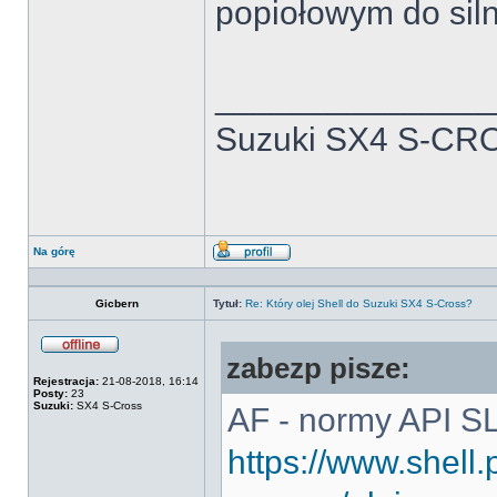
popiołowym do sil
______________
Suzuki SX4 S-CRO
Na górę
Wyświetl
profil
Gicbern
Tytuł:
Re: Który olej Shell do Suzuki SX4 S-Cross?
zabezp pisze:
Offline
Rejestracja:
21-08-2018, 16:14
Posty:
23
Suzuki:
SX4 S-Cross
AF - normy API S
https://www.shell.