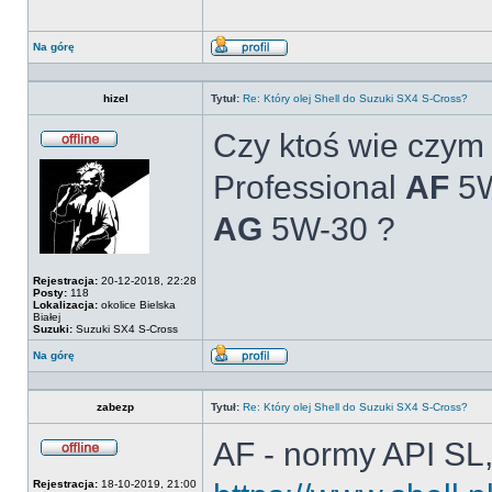
Na górę
Wyświetl
profil
hizel
Tytuł:
Re: Który olej Shell do Suzuki SX4 S-Cross?
Czy ktoś wie czym s
Offline
Professional
AF
5W
AG
5W-30 ?
Rejestracja:
20-12-2018, 22:28
Posty:
118
Lokalizacja:
okolice Bielska
Białej
Suzuki:
Suzuki SX4 S-Cross
Na górę
Wyświetl
profil
zabezp
Tytuł:
Re: Który olej Shell do Suzuki SX4 S-Cross?
AF - normy API SL
Offline
Rejestracja:
18-10-2019, 21:00