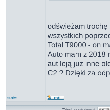
odświeżam trochę 
wszystkich poprzed
Total T9000 - on m
Auto mam z 2018 ro
aut leją już inne 
C2 ? Dzięki za od
Na górę
Wyświetl
profil
Wyświetl posty nie starsze niż: