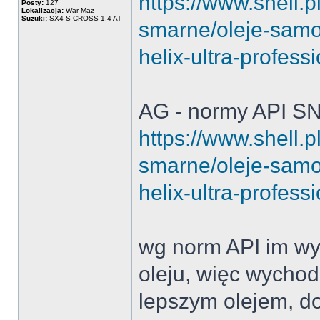
https://www.shell.p
Posty:
127
Lokalizacja:
War-Maz
Suzuki:
SX4 S-CROSS 1,4 AT
smarne/oleje-samo
helix-ultra-profess
AG - normy API S
https://www.shell.p
smarne/oleje-samo
helix-ultra-profess
wg norm API im wyż
oleju, więc wychod
lepszym olejem, do