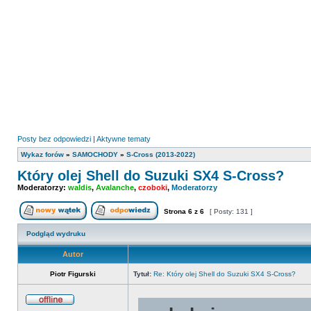
Posty bez odpowiedzi
|
Aktywne tematy
Wykaz forów
»
SAMOCHODY
»
S-Cross (2013-2022)
Który olej Shell do Suzuki SX4 S-Cross?
Moderatorzy:
waldis
,
Avalanche
,
czoboki
,
Moderatorzy
Strona
6
z
6
[ Posty: 131 ]
Nowy temat
Odpowiedz w temacie
Podgląd wydruku
Autor
Piotr Figurski
Tytuł:
Re: Który olej Shell do Suzuki SX4 S-Cross?
Offline