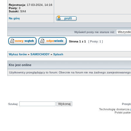
Rejestracja:
17-03-2024, 14:16
Posty:
3
Suzuki:
SX4
Na górę
Wyświetl
profil
Wyświetl posty nie starsze niż:
Strona
1
z
1
[ Posty: 1 ]
Nowy temat
Odpowiedz w temacie
Wykaz forów
»
SAMOCHODY
»
Splash
Kto jest online
Użytkownicy przeglądający to forum: Obecnie na forum nie ma żadnego zarejestrowanego 
Szukaj:
Przejd
Technologię dostarcza
Polski paki