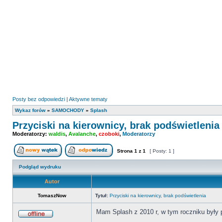
Posty bez odpowiedzi
|
Aktywne tematy
Wykaz forów
»
SAMOCHODY
»
Splash
Przyciski na kierownicy, brak podświetlenia
Moderatorzy:
waldis
,
Avalanche
,
czoboki
,
Moderatorzy
Strona
1
z
1
[ Posty: 1 ]
Nowy temat
Odpowiedz w temacie
Podgląd wydruku
Autor
TomaszNow
Tytuł:
Przyciski na kierownicy, brak podświetlenia
Mam Splash z 2010 r, w tym roczniku były p
Offline