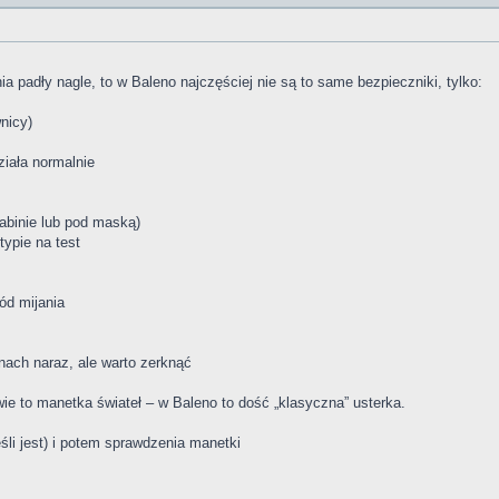
nia padły nagle, to w Baleno najczęściej nie są to same bezpieczniki, tylko:
nicy)
ziała normalnie
abinie lub pod maską)
ypie na test
wód mijania
nach naraz, ale warto zerknąć
ie to manetka świateł – w Baleno to dość „klasyczna” usterka.
li jest) i potem sprawdzenia manetki