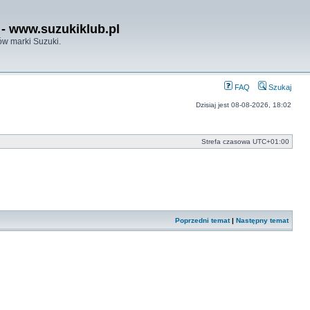
- www.suzukiklub.pl
w marki Suzuki.
FAQ
Szukaj
Dzisiaj jest 08-08-2026, 18:02
Strefa czasowa
UTC+01:00
Poprzedni temat
|
Następny temat