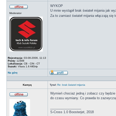
WYKOP
U mnie wystąpił brak świateł mijania jak wy
Offline
Moderator
Za to zamiast świateł mijania włączają się 
Rejestracja:
03-08-2006, 11:13
Posty:
12488
Lokalizacja:
CB - CIN - CT
Suzuki:
Vitara 1.6 AllGrip
Na górę
Wyświetl
profil
Kamyq
Tytuł:
Re: brak świateł mijania
Wymień chociaż jedną i zobacz czy będzie d
do czasu wymiany. Co prawda to zazwyczaj 
Offline
_________________
S-Cross 1.0 Boosterjet, 2018