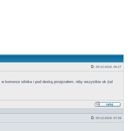
:
05-12-2019, 06:27
Post
i w komorze silnika i pod deską przejrzałem, niby wszystkie ok (od
Odpowi
z
cytate
:
05-12-2019, 07:29
Post