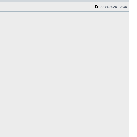
z
cytate
:
27-04-2026, 03:46
Post