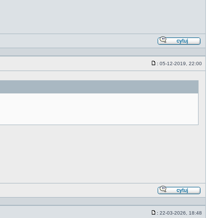
Odpowi
z
cytate
:
05-12-2019, 22:00
Post
Odpowi
z
cytate
:
22-03-2026, 18:48
Post