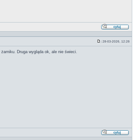
Odpowi
z
cytate
:
28-03-2026, 12:26
Post
żarniku. Druga wygląda ok, ale nie świeci.
Odpowi