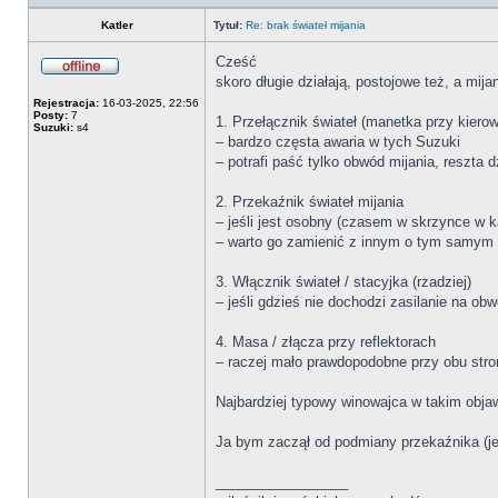
profil
Katler
Tytuł:
Re: brak świateł mijania
Cześć
skoro długie działają, postojowe też, a mija
Offline
Rejestracja:
16-03-2025, 22:56
Posty:
7
1. Przełącznik świateł (manetka przy kierow
Suzuki:
s4
– bardzo częsta awaria w tych Suzuki
– potrafi paść tylko obwód mijania, reszta d
2. Przekaźnik świateł mijania
– jeśli jest osobny (czasem w skrzynce w k
– warto go zamienić z innym o tym samym t
3. Włącznik świateł / stacyjka (rzadziej)
– jeśli gdzieś nie dochodzi zasilanie na ob
4. Masa / złącza przy reflektorach
– raczej mało prawdopodobne przy obu stro
Najbardziej typowy winowajca w takim objaw
Ja bym zaczął od podmiany przekaźnika (jeś
_________________