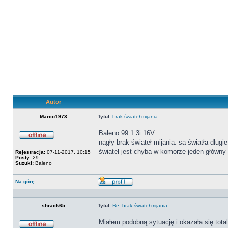
Autor
Marco1973
Tytuł:
brak świateł mijania
Baleno 99 1.3i 16V
nagły brak świateł mijania. są światła dług
Offline
świateł jest chyba w komorze jeden główny 
Rejestracja:
07-11-2017, 10:15
Posty:
29
Suzuki:
Baleno
Na górę
Wyświetl
profil
shrack65
Tytuł:
Re: brak świateł mijania
Miałem podobną sytuację i okazała się total