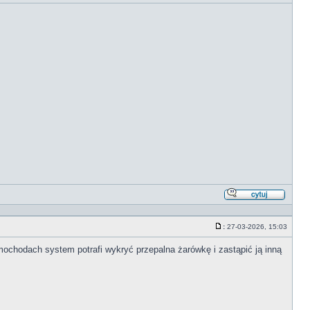
Odpowi
z
cytate
:
27-03-2026, 15:03
Post
mochodach system potrafi wykryć przepalna żarówkę i zastąpić ją inną