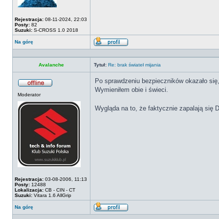
Rejestracja:
08-11-2024, 22:03
Posty:
82
Suzuki:
S-CROSS 1.0 2018
Na górę
Wyświetl
profil
Avalanche
Tytuł:
Re: brak świateł mijania
Po sprawdzeniu bezpieczników okazało się, 
Wymieniłem obie i świeci.
Offline
Moderator
Wygląda na to, że faktycznie zapalają się 
Rejestracja:
03-08-2006, 11:13
Posty:
12488
Lokalizacja:
CB - CIN - CT
Suzuki:
Vitara 1.6 AllGrip
Na górę
Wyświetl