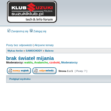
Zarejestruj się
Zaloguj się
Posty bez odpowiedzi
|
Aktywne tematy
Wykaz forów
»
SAMOCHODY
»
Baleno
brak świateł mijania
Moderatorzy:
waldis
,
Avalanche
,
czoboki
,
Moderatorzy
Strona
1
z
1
[ Posty: 7 ]
Nowy temat
Odpowiedz w temacie
Podgląd wydruku