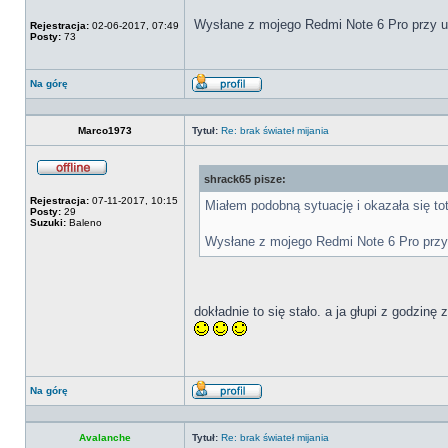
Offline
Wysłane z mojego Redmi Note 6 Pro przy u
Rejestracja:
02-06-2017, 07:49
Posty:
73
Na górę
Wyświetl
profil
Marco1973
Tytuł:
Re: brak świateł mijania
shrack65 pisze:
Offline
Rejestracja:
07-11-2017, 10:15
Miałem podobną sytuację i okazała się tot
Posty:
29
Suzuki:
Baleno
Wysłane z mojego Redmi Note 6 Pro przy
dokładnie to się stało. a ja głupi z godzin
Na górę
Wyświetl
profil
Avalanche
Tytuł:
Re: brak świateł mijania