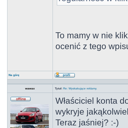
To mamy w nie klika
ocenić z tego wpis
Na górę
Wyświetl
profil
wawax
Tytuł:
Re: Wyskakujące reklamy.
Właściciel konta d
Offline
wykryje jakąkolwie
Teraz jaśniej? :-)