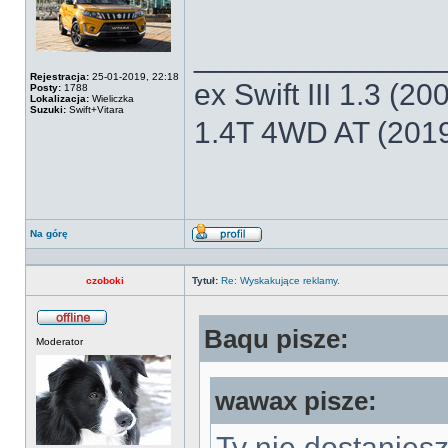
______________
Rejestracja:
25-01-2019, 22:18
ex Swift III 1.3 (2
Posty:
1788
Lokalizacja:
Wieliczka
Suzuki:
Swift+Vitara
1.4T 4WD AT (201
Na górę
Wyświetl
profil
czoboki
Tytuł:
Re: Wyskakujące reklamy.
Baqu pisze:
Offline
Moderator
wawax pisze:
Ty nie dostaniesz