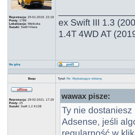
______________
Rejestracja:
25-01-2019, 22:18
ex Swift III 1.3 (2
Posty:
1788
Lokalizacja:
Wieliczka
Suzuki:
Swift+Vitara
1.4T 4WD AT (201
Na górę
Wyświetl
profil
Baqu
Tytuł:
Re: Wyskakujące reklamy.
wawax pisze:
Offline
Rejestracja:
28-02-2021, 17:29
Posty:
25
Suzuki:
Swift 1.2 K12B
Ty nie dostaniesz 
Adsense, jeśli al
regularność w klik