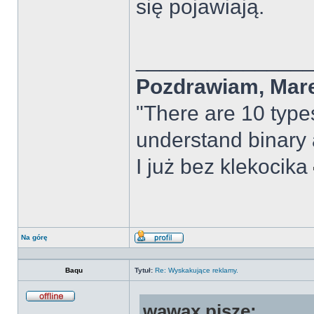
się pojawiają.
______________
Pozdrawiam, Mar
"There are 10 types
understand binary
I już bez klekocika
Na górę
Wyświetl
profil
Baqu
Tytuł:
Re: Wyskakujące reklamy.
wawax pisze:
Offline