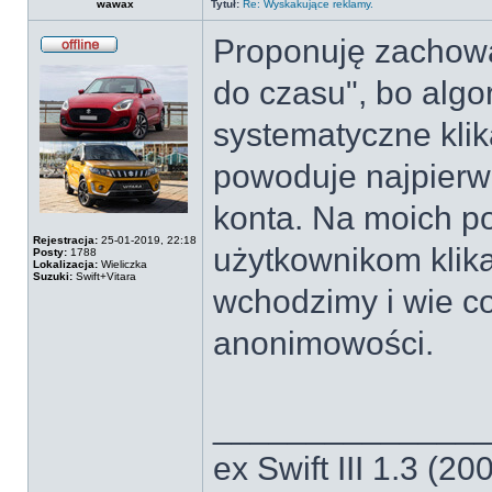
wawax
Tytuł:
Re: Wyskakujące reklamy.
Proponuję zachowa
Offline
do czasu", bo alg
systematyczne klik
powoduje najpierw
konta. Na moich p
Rejestracja:
25-01-2019, 22:18
użytkownikom klika
Posty:
1788
Lokalizacja:
Wieliczka
Suzuki:
Swift+Vitara
wchodzimy i wie co
anonimowości.
______________
ex Swift III 1.3 (2