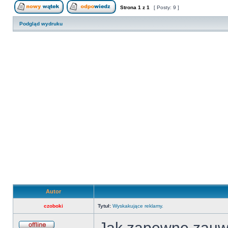
Strona
1
z
1
[ Posty: 9 ]
Nowy temat
Odpowiedz w temacie
Podgląd wydruku
Autor
czoboki
Tytuł:
Wyskakujące reklamy.
Jak zapewne zauważ