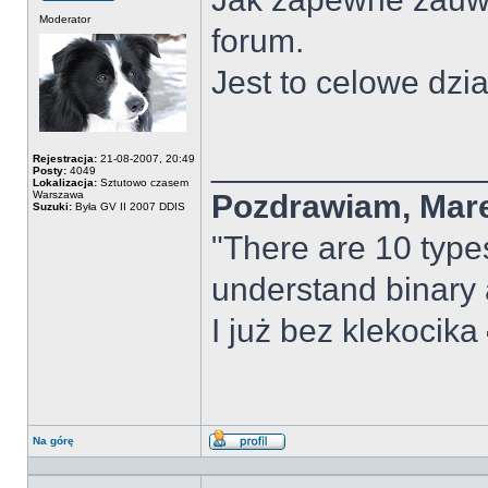
Offline
Moderator
forum.
Jest to celowe dzia
______________
Rejestracja:
21-08-2007, 20:49
Posty:
4049
Lokalizacja:
Sztutowo czasem
Warszawa
Pozdrawiam, Mar
Suzuki:
Była GV II 2007 DDIS
"There are 10 types
understand binary
I już bez klekocika
Na górę
Wyświetl
profil