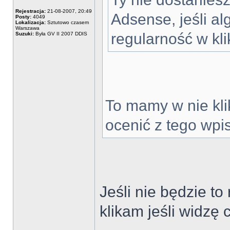
Rejestracja:
21-08-2007, 20:49
Adsense, jeśli al
Posty:
4049
Lokalizacja:
Sztutowo czasem
Warszawa
regularność w kli
Suzuki:
Była GV II 2007 DDIS
To mamy w nie klik
ocenić z tego wpi
Jeśli nie będzie to
klikam jeśli widzę 