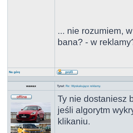
... nie rozumiem, w
bana? - w reklamy
Na górę
Wyświetl
profil
wawax
Tytuł:
Re: Wyskakujące reklamy.
Ty nie dostaniesz 
Offline
jeśli algorytm wyk
klikaniu.