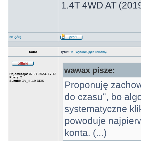
1.4T 4WD AT (201
Na górę
Wyświetl
profil
radar
Tytuł:
Re: Wyskakujące reklamy.
wawax pisze:
Offline
Rejestracja:
07-01-2023, 17:13
Posty:
2
Suzuki:
GV_II 1.9 DDiS
Proponuję zachow
do czasu", bo alg
systematyczne kli
powoduje najpierw
konta. (...)