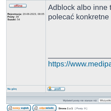
Adblock albo inne 
Offline
Rejestracja:
20-06-2023, 08:05
polecać konkretne t
Posty:
39
Suzuki:
54
______________
https://www.medipak
Na górę
Wyświetl
profil
Wyświetl posty nie starsze niż:
Strona
1
z
1
[ Posty: 9 ]