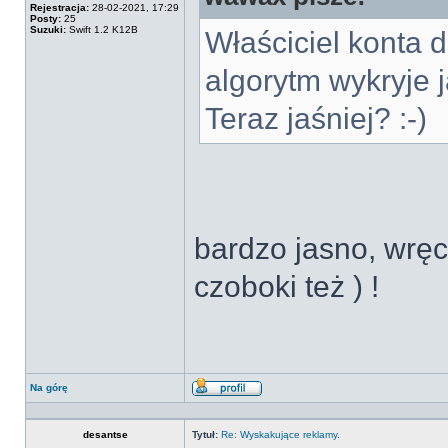
Rejestracja:
28-02-2021, 17:29
Posty:
25
Suzuki:
Swift 1.2 K12B
Właściciel konta 
algorytm wykryje 
Teraz jaśniej? :-)
bardzo jasno, wręcz
czoboki też ) !
Na górę
Wyświetl
profil
desantse
Tytuł:
Re: Wyskakujące reklamy.