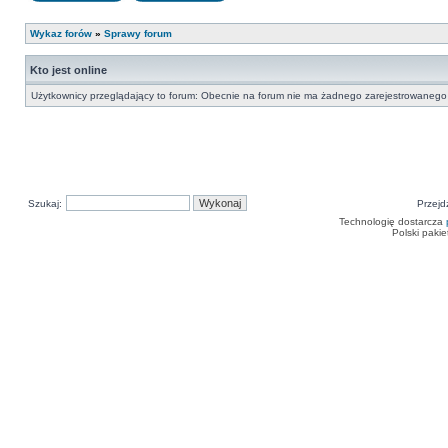
Nowy temat
Odpowiedz w temacie
Wykaz forów
»
Sprawy forum
Kto jest online
Użytkownicy przeglądający to forum: Obecnie na forum nie ma żadnego zarejestrowanego 
Szukaj:
Przejd
Technologię dostarcza
Polski paki