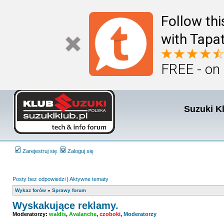
Follow th
with Tapat
FREE - on
Suzuki K
Zarejestruj się
Zaloguj się
Posty bez odpowiedzi
|
Aktywne tematy
Wykaz forów
»
Sprawy forum
Wyskakujące reklamy.
Moderatorzy:
waldis
,
Avalanche
,
czoboki
,
Moderatorzy