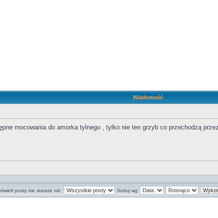
Wiadomość
tępne mocowania do amorka tylnego , tylko nie ten grzyb co przechodzą prze
świetl posty nie starsze niż:
Sortuj wg