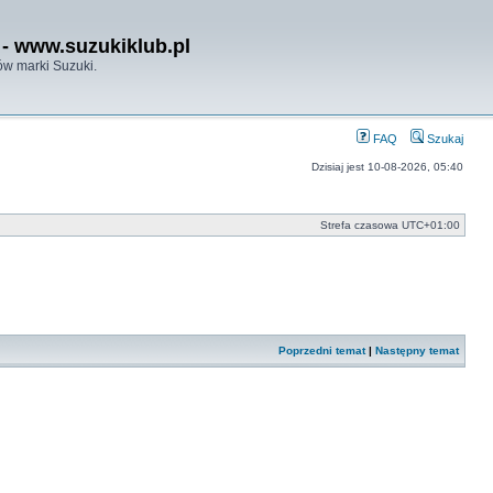
- www.suzukiklub.pl
w marki Suzuki.
FAQ
Szukaj
Dzisiaj jest 10-08-2026, 05:40
Strefa czasowa
UTC+01:00
Poprzedni temat
|
Następny temat