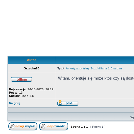
Autor
Grzechu85
Tytuł:
Amortyzator tylny Suzuki liana 1.6 sedan
Witam, orientuje się może ktoś czy są dos
Offline
Rejestracja:
24-10-2020, 20:19
Posty:
13
Suzuki:
Liana 1.6
Na górę
Wyświetl
profil
Wy
Strona
1
z
1
[ Posty: 1 ]
Nowy temat
Odpowiedz w temacie