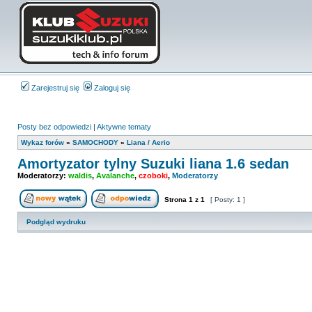
Zarejestruj się
Zaloguj się
Posty bez odpowiedzi
|
Aktywne tematy
Wykaz forów
»
SAMOCHODY
»
Liana / Aerio
Amortyzator tylny Suzuki liana 1.6 sedan
Moderatorzy:
waldis
,
Avalanche
,
czoboki
,
Moderatorzy
Strona
1
z
1
[ Posty: 1 ]
Nowy temat
Odpowiedz w temacie
Podgląd wydruku