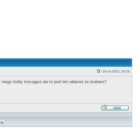
:
19-10-2025, 18:29
Post
z niego śruby mocujące ale to pod nim właśnie ze śrubami?
Odpowi
z
cytate