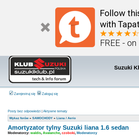
Follow th
with Tapat
FREE - on
Suzuki K
Zarejestruj się
Zaloguj się
Posty bez odpowiedzi
|
Aktywne tematy
Wykaz forów
»
SAMOCHODY
»
Liana / Aerio
Amortyzator tylny Suzuki liana 1.6 sedan
Moderatorzy:
waldis
,
Avalanche
,
czoboki
,
Moderatorzy