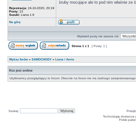
śruby mocujące ale to pod nim właśnie ze 
Offline
Rejestracja:
24-10-2020, 20:19
Posty:
13
Suzuki:
Liana 1.6
Na górę
Wyświetl
profil
Wyświetl posty nie starsze niż:
Strona
1
z
1
[ Posty: 1 ]
Nowy temat
Odpowiedz w temacie
Wykaz forów
»
SAMOCHODY
»
Liana / Aerio
Kto jest online
Użytkownicy przeglądający to forum: Obecnie na forum nie ma żadnego zarejestrowanego 
Szukaj:
Przejd
Technologię dostarcza
Polski paki