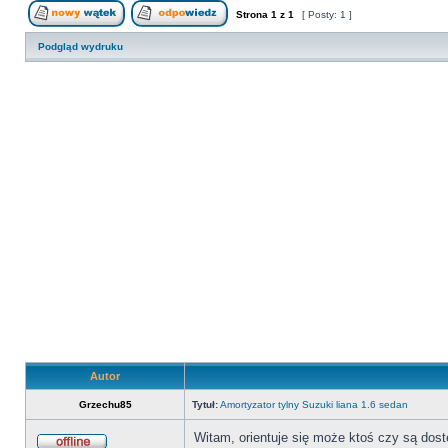
Strona
1
z
1
[ Posty: 1 ]
Nowy temat
Odpowiedz w temacie
Podgląd wydruku
Autor
Grzechu85
Tytuł:
Amortyzator tylny Suzuki liana 1.6 sedan
Witam, orientuje się może ktoś czy są dos