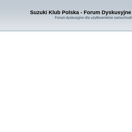
Suzuki Klub Polska - Forum Dyskusyjne 
Forum dyskusyjne dla użytkowników samochodó