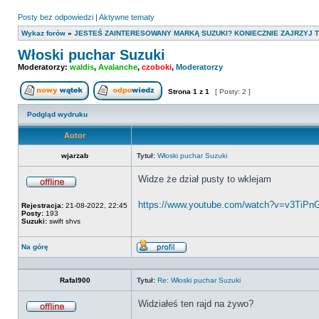
Posty bez odpowiedzi
|
Aktywne tematy
Wykaz forów
»
JESTEŚ ZAINTERESOWANY MARKĄ SUZUKI? KONIECZNIE ZAJRZYJ T
Włoski puchar Suzuki
Moderatorzy:
waldis
,
Avalanche
,
czoboki
,
Moderatorzy
Strona
1
z
1
[ Posty: 2 ]
Nowy temat
Odpowiedz w temacie
Podgląd wydruku
Autor
wjarzab
Tytuł:
Włoski puchar Suzuki
Widze że dział pusty to wklejam
Offline
https://www.youtube.com/watch?v=v3TiPn
Rejestracja:
21-08-2022, 22:45
Posty:
193
Suzuki:
swift shvs
Na górę
Wyświetl
profil
Rafal900
Tytuł:
Re: Włoski puchar Suzuki
Widziałeś ten rajd na żywo?
Offline