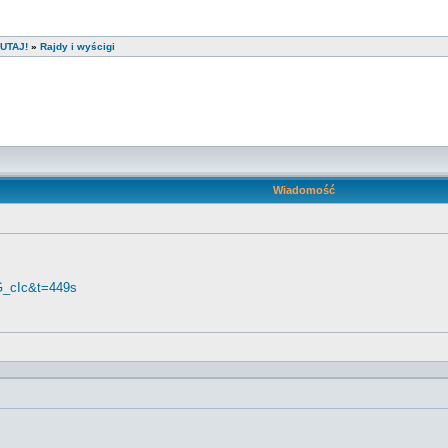
UTAJ!
»
Rajdy i wyścigi
Wiadomość
G_cIc&t=449s