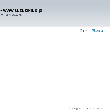
- www.suzukiklub.pl
w marki Suzuki.
FAQ
Szukaj
Dzisiaj jest 07-08-2026, 10:24