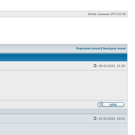
Strefa czasowa
UTC+01:00
Poprzedni temat
|
Następny temat
:
09-10-2022, 21:35
Post
Odpowi
z
cytate
:
22-10-2024, 10:01
Post