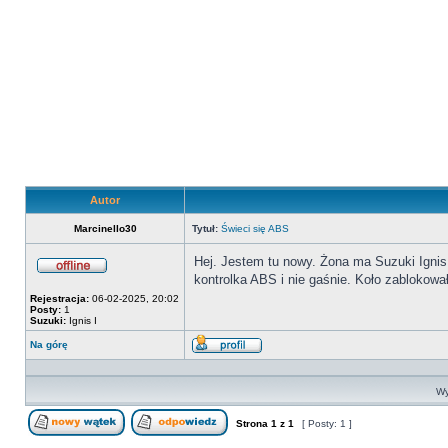
Autor
Marcinello30
Tytuł:
Świeci się ABS
Hej. Jestem tu nowy. Żona ma Suzuki Ignis 
kontrolka ABS i nie gaśnie. Koło zablokow
Offline
Rejestracja:
06-02-2025, 20:02
Posty:
1
Suzuki:
Ignis I
Na górę
Wyświetl
profil
Wy
Strona
1
z
1
[ Posty: 1 ]
Nowy temat
Odpowiedz w temacie