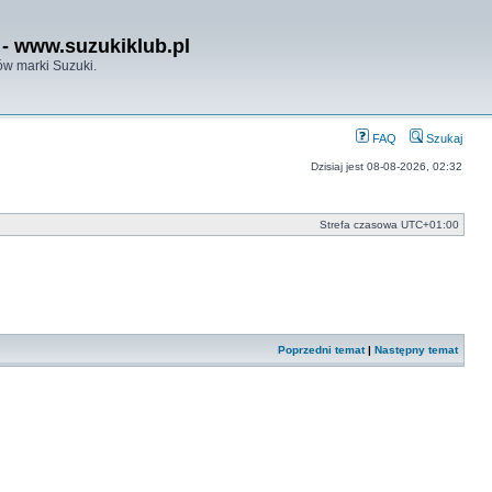
- www.suzukiklub.pl
w marki Suzuki.
FAQ
Szukaj
Dzisiaj jest 08-08-2026, 02:32
Strefa czasowa
UTC+01:00
Poprzedni temat
|
Następny temat