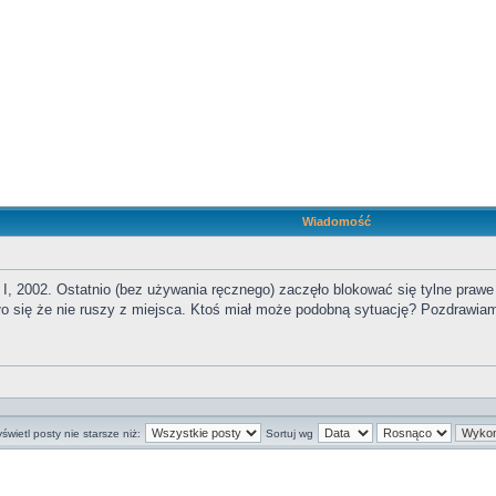
Wiadomość
I, 2002. Ostatnio (bez używania ręcznego) zaczęło blokować się tylne prawe k
ało się że nie ruszy z miejsca. Ktoś miał może podobną sytuację? Pozdrawia
świetl posty nie starsze niż:
Sortuj wg