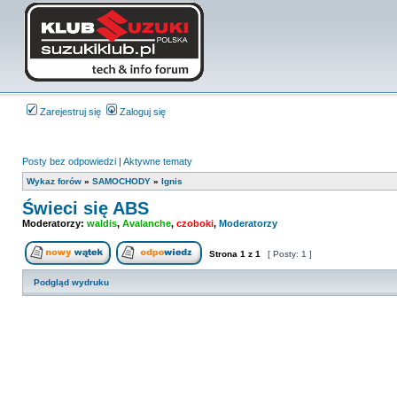
Zarejestruj się
Zaloguj się
Posty bez odpowiedzi
|
Aktywne tematy
Wykaz forów
»
SAMOCHODY
»
Ignis
Świeci się ABS
Moderatorzy:
waldis
,
Avalanche
,
czoboki
,
Moderatorzy
Strona
1
z
1
[ Posty: 1 ]
Nowy temat
Odpowiedz w temacie
Podgląd wydruku