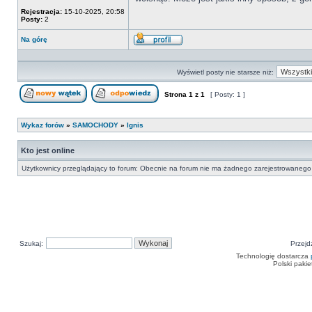
Rejestracja:
15-10-2025, 20:58
Posty:
2
Na górę
Wyświetl
profil
Wyświetl posty nie starsze niż:
Strona
1
z
1
[ Posty: 1 ]
Nowy temat
Odpowiedz w temacie
Wykaz forów
»
SAMOCHODY
»
Ignis
Kto jest online
Użytkownicy przeglądający to forum: Obecnie na forum nie ma żadnego zarejestrowanego 
Szukaj:
Przejd
Technologię dostarcza
Polski paki