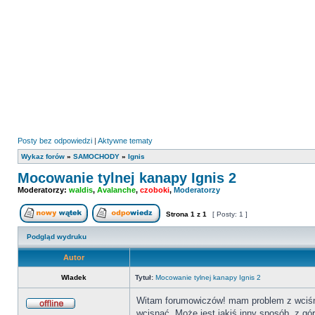
Posty bez odpowiedzi
|
Aktywne tematy
Wykaz forów
»
SAMOCHODY
»
Ignis
Mocowanie tylnej kanapy Ignis 2
Moderatorzy:
waldis
,
Avalanche
,
czoboki
,
Moderatorzy
Strona
1
z
1
[ Posty: 1 ]
Nowy temat
Odpowiedz w temacie
Podgląd wydruku
Autor
Wladek
Tytuł:
Mocowanie tylnej kanapy Ignis 2
Witam forumowiczów! mam problem z wciśnię
wcisnąć. Może jest jakiś inny sposób, z gór
Offline