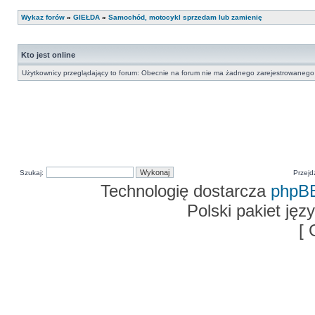
Wykaz forów
»
GIEŁDA
»
Samochód, motocykl sprzedam lub zamienię
Kto jest online
Użytkownicy przeglądający to forum: Obecnie na forum nie ma żadnego zarejestrowanego 
Szukaj:
Przejd
Technologię dostarcza
phpB
Polski pakiet ję
[ 