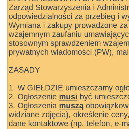
Zarząd Stowarzyszenia i Administ
odpowiedzialności za przebieg i wy
Wymiana i zakupy prowadzone za 
wzajemnym zaufaniu umawiających
stosownym sprawdzeniem wzajemn
prywatnych wiadomości (PW), mail
ZASADY
1. W GIEŁDZIE umieszczamy ogłos
2. Ogłoszenie
musi
być umieszczo
3. Ogłoszenia
muszą
obowiązkowo
widziane zdjęcia), określenie ceny
dane kontaktowe (np. telefon, e-ma