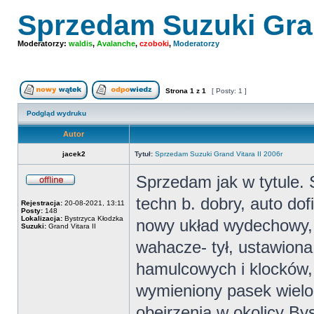
Sprzedam Suzuki Gran
Moderatorzy:
waldis
,
Avalanche
,
czoboki
,
Moderatorzy
Strona
1
z
1
[ Posty: 1 ]
Nowy temat
Odpowiedz w temacie
Podgląd wydruku
Autor
jacek2
Tytuł:
Sprzedam Suzuki Grand Vitara II 2006r
Sprzedam jak w tytule. 
Offline
techn b. dobry, auto do
Rejestracja:
20-08-2021, 13:11
Posty:
148
Lokalizacja:
Bystrzyca Kłodzka
nowy układ wydechowy,
Suzuki:
Grand Vitara II
wahacze- tył, ustawiona
hamulcowych i klocków, 
wymieniony pasek wielo
obejrzenia w okolicy By