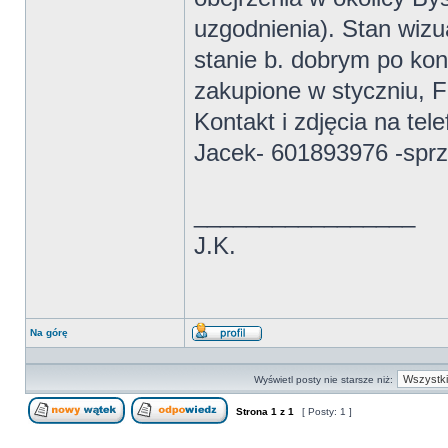
uzgodnienia). Stan wizu
stanie b. dobrym po ko
zakupione w styczniu, F
Kontakt i zdjęcia na tel
Jacek- 601893976 -spr
_________________
J.K.
Na górę
Wyświetl
profil
Wyświetl posty nie starsze niż:
Strona
1
z
1
[ Posty: 1 ]
Nowy temat
Odpowiedz w temacie