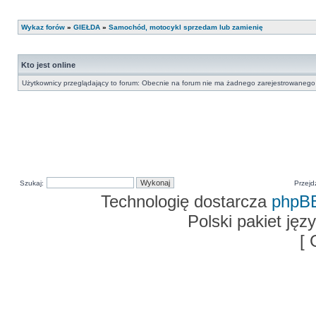
Wykaz forów
»
GIEŁDA
»
Samochód, motocykl sprzedam lub zamienię
Kto jest online
Użytkownicy przeglądający to forum: Obecnie na forum nie ma żadnego zarejestrowanego 
Szukaj:
Przejd
Technologię dostarcza
phpB
Polski pakiet ję
[ 