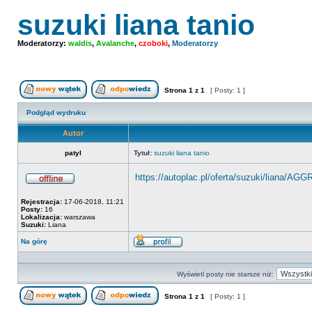
suzuki liana tanio
Moderatorzy:
waldis
,
Avalanche
,
czoboki
,
Moderatorzy
Strona
1
z
1
[ Posty: 1 ]
Nowy temat
Odpowiedz w temacie
Podgląd wydruku
Autor
patyl
Tytuł:
suzuki liana tanio
https://autoplac.pl/oferta/suzuki/liana/AG
Offline
Rejestracja:
17-06-2018, 11:21
Posty:
16
Lokalizacja:
warszawa
Suzuki:
Liana
Na górę
Wyświetl
profil
Wyświetl posty nie starsze niż:
Strona
1
z
1
[ Posty: 1 ]
Nowy temat
Odpowiedz w temacie