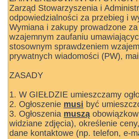
Zarząd Stowarzyszenia i Administ
odpowiedzialności za przebieg i wy
Wymiana i zakupy prowadzone za 
wzajemnym zaufaniu umawiających
stosownym sprawdzeniem wzajemn
prywatnych wiadomości (PW), mail
ZASADY
1. W GIEŁDZIE umieszczamy ogłos
2. Ogłoszenie
musi
być umieszczo
3. Ogłoszenia
muszą
obowiązkowo
widziane zdjęcia), określenie ceny
dane kontaktowe (np. telefon, e-ma