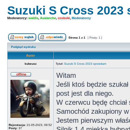
Suzuki S Cross 2023
Moderatorzy:
waldis
,
Avalanche
,
czoboki
,
Moderatorzy
Strona
1
z
1
[ Posty: 1 ]
Nowy temat
Odpowiedz w temacie
Podgląd wydruku
Autor
kubeusz
Tytuł:
Suzuki S Cross 2023 sprzedam
Witam
Offline
Jeśli ktoś będzie szukał
post jest dla niego.
W czerwcu będę chciał 
Samochód zakupiony w u
Jestem pierwszym właś
Rejestracja:
21-05-2023, 09:52
Silnik 1.4 miękka hybry
Posty:
37