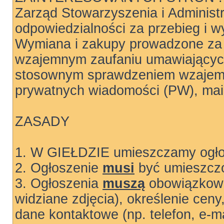
Zarząd Stowarzyszenia i Administ
odpowiedzialności za przebieg i wy
Wymiana i zakupy prowadzone za 
wzajemnym zaufaniu umawiających
stosownym sprawdzeniem wzajemn
prywatnych wiadomości (PW), mail
ZASADY
1. W GIEŁDZIE umieszczamy ogłos
2. Ogłoszenie
musi
być umieszczo
3. Ogłoszenia
muszą
obowiązkowo
widziane zdjęcia), określenie ceny
dane kontaktowe (np. telefon, e-ma