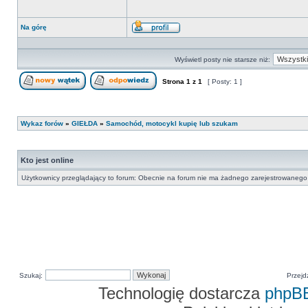
Na górę
Wyświetl
profil
Wyświetl posty nie starsze niż:
Strona
1
z
1
[ Posty: 1 ]
Nowy temat
Odpowiedz w temacie
Wykaz forów
»
GIEŁDA
»
Samochód, motocykl kupię lub szukam
Kto jest online
Użytkownicy przeglądający to forum: Obecnie na forum nie ma żadnego zarejestrowanego 
Szukaj:
Przejd
Technologię dostarcza
phpB