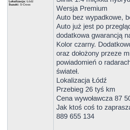
Lokalizacja:
Łódź
Suzuki:
S-Cross
Wersja Premium
Auto bez wypadkowe, be
Auto już jest po przegl
dodatkowa gwarancją na
Kolor czarny. Dodatkowo
oraz dołożony przeze mn
powiadomień o radarac
świateł.
Lokalizacja Łódź
Przebieg 26 tyś km
Cena wywoławcza 87 5
Jak ktoś coś to zapras
889 655 134