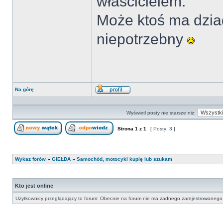
właścicielem.
Może ktoś ma dziad
niepotrzebny
Na górę
Wyświetl
profil
Wyświetl posty nie starsze niż:
Strona
1
z
1
[ Posty: 3 ]
Nowy temat
Odpowiedz w temacie
Wykaz forów
»
GIEŁDA
»
Samochód, motocykl kupię lub szukam
Kto jest online
Użytkownicy przeglądający to forum: Obecnie na forum nie ma żadnego zarejestrowanego 