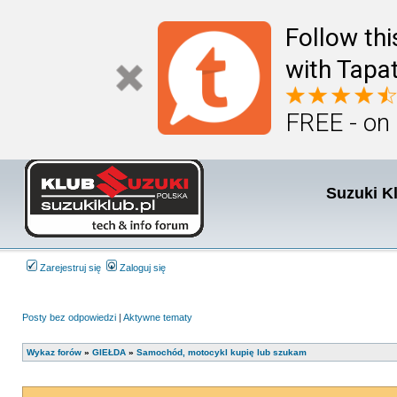
Follow th
with Tapat
FREE - on
Suzuki K
Zarejestruj się
Zaloguj się
Posty bez odpowiedzi
|
Aktywne tematy
Wykaz forów
»
GIEŁDA
»
Samochód, motocykl kupię lub szukam