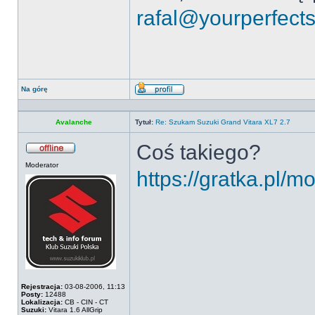
rafal@yourperfect
Na górę
Wyświetl
profil
Avalanche
Tytuł:
Re: Szukam Suzuki Grand Vitara XL7 2.7
Coś takiego?
Offline
Moderator
https://gratka.pl/m
Rejestracja:
03-08-2006, 11:13
Posty:
12488
Lokalizacja:
CB - CIN - CT
Suzuki:
Vitara 1.6 AllGrip