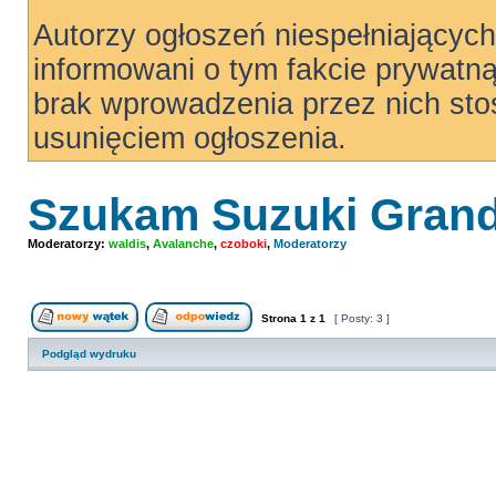
Autorzy ogłoszeń niespełniający
informowani o tym fakcie prywatn
brak wprowadzenia przez nich sto
usunięciem ogłoszenia.
Szukam Suzuki Grand 
Moderatorzy:
waldis
,
Avalanche
,
czoboki
,
Moderatorzy
Strona
1
z
1
[ Posty: 3 ]
Nowy temat
Odpowiedz w temacie
Podgląd wydruku