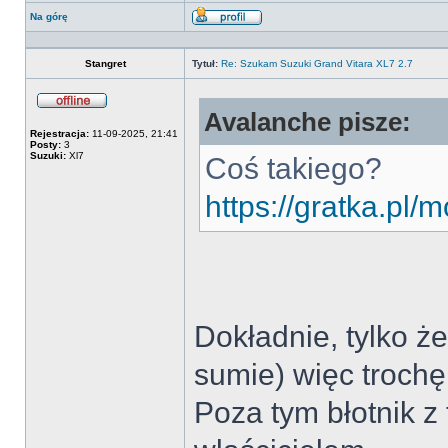
Na górę
Wyświetl
profil
Stangret
Tytuł:
Re: Szukam Suzuki Grand Vitara XL7 2.7
Avalanche pisze:
Offline
Rejestracja:
11-09-2025, 21:41
Posty:
3
Suzuki:
Xl7
Coś takiego?
https://gratka.pl/
Dokładnie, tylko ż
sumie) więc trochę
Poza tym błotnik z