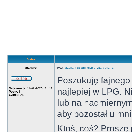
Autor
Stangret
Tytuł:
Szukam Suzuki Grand Vitara XL7 2.7
Poszukuję fajnego 
Offline
Rejestracja:
11-09-2025, 21:41
najlepiej w LPG. N
Posty:
3
Suzuki:
Xl7
lub na nadmiernym 
aby pozostał u mni
Ktoś, coś? Proszę