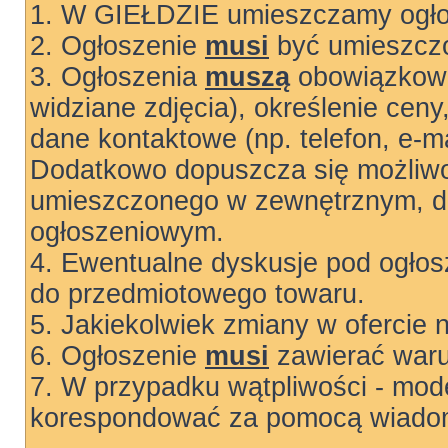
1. W GIEŁDZIE umieszczamy ogłos
2. Ogłoszenie
musi
być umieszczo
3. Ogłoszenia
muszą
obowiązkowo
widziane zdjęcia), określenie ceny
dane kontaktowe (np. telefon, e-ma
Dodatkowo dopuszcza się możliwo
umieszczonego w zewnętrznym, do
ogłoszeniowym.
4. Ewentualne dyskusje pod ogłos
do przedmiotowego towaru.
5. Jakiekolwiek zmiany w ofercie 
6. Ogłoszenie
musi
zawierać warun
7. W przypadku wątpliwości - mode
korespondować za pomocą wiadom