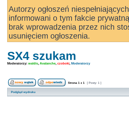
Autorzy ogłoszeń niespełniający
informowani o tym fakcie prywatn
brak wprowadzenia przez nich sto
usunięciem ogłoszenia.
SX4 szukam
Moderatorzy:
waldis
,
Avalanche
,
czoboki
,
Moderatorzy
Strona
1
z
1
[ Posty: 1 ]
Nowy temat
Odpowiedz w temacie
Podgląd wydruku