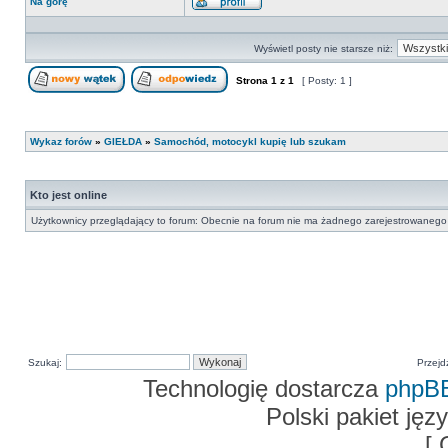
Na górę
Wyświetl
profil
Wyświetl posty nie starsze niż:
Strona
1
z
1
[ Posty: 1 ]
Nowy temat
Odpowiedz w temacie
Wykaz forów
»
GIEŁDA
»
Samochód, motocykl kupię lub szukam
Kto jest online
Użytkownicy przeglądający to forum: Obecnie na forum nie ma żadnego zarejestrowanego 
Szukaj:
Przejd
Technologię dostarcza
phpB
Polski pakiet ję
[ 