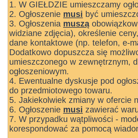
1. W GIEŁDZIE umieszczamy ogłos
2. Ogłoszenie
musi
być umieszczo
3. Ogłoszenia
muszą
obowiązkowo
widziane zdjęcia), określenie ceny
dane kontaktowe (np. telefon, e-ma
Dodatkowo dopuszcza się możliwo
umieszczonego w zewnętrznym, do
ogłoszeniowym.
4. Ewentualne dyskusje pod ogłos
do przedmiotowego towaru.
5. Jakiekolwiek zmiany w ofercie 
6. Ogłoszenie
musi
zawierać warun
7. W przypadku wątpliwości - mode
korespondować za pomocą wiadom