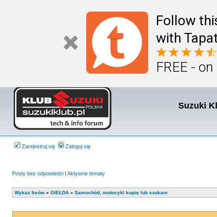
Follow th
with Tapat
FREE - on
Suzuki K
Zarejestruj się
Zaloguj się
Posty bez odpowiedzi
|
Aktywne tematy
Wykaz forów
»
GIEŁDA
»
Samochód, motocykl kupię lub szukam