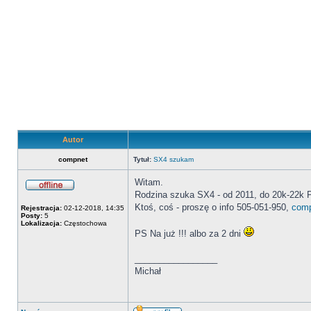
Autor
compnet
Tytuł:
SX4 szukam
Witam.
Rodzina szuka SX4 - od 2011, do 20k-22k PL
Offline
Ktoś, coś - proszę o info 505-051-950,
com
Rejestracja:
02-12-2018, 14:35
Posty:
5
Lokalizacja:
Częstochowa
PS Na już !!! albo za 2 dni
_________________
Michał