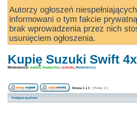
Autorzy ogłoszeń niespełniający
informowani o tym fakcie prywatn
brak wprowadzenia przez nich sto
usunięciem ogłoszenia.
Kupię Suzuki Swift 4
Moderatorzy:
waldis
,
Avalanche
,
czoboki
,
Moderatorzy
Strona
1
z
1
[ Posty: 2 ]
Nowy temat
Odpowiedz w temacie
Podgląd wydruku