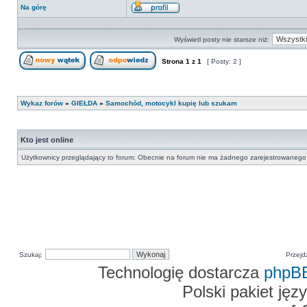
Na górę
Wyświetl
profil
Wyświetl posty nie starsze niż:
Strona
1
z
1
[ Posty: 2 ]
Nowy temat
Odpowiedz w temacie
Wykaz forów
»
GIEŁDA
»
Samochód, motocykl kupię lub szukam
Kto jest online
Użytkownicy przeglądający to forum: Obecnie na forum nie ma żadnego zarejestrowanego 
Szukaj:
Przejd
Technologię dostarcza
phpB
Polski pakiet ję