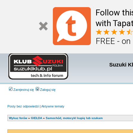
Follow th
with Tapat
FREE - on
Suzuki K
Zarejestruj się
Zaloguj się
Posty bez odpowiedzi
|
Aktywne tematy
Wykaz forów
»
GIEŁDA
»
Samochód, motocykl kupię lub szukam