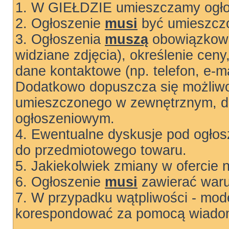
1. W GIEŁDZIE umieszczamy ogłos
2. Ogłoszenie
musi
być umieszczo
3. Ogłoszenia
muszą
obowiązkowo
widziane zdjęcia), określenie ceny
dane kontaktowe (np. telefon, e-ma
Dodatkowo dopuszcza się możliwo
umieszczonego w zewnętrznym, do
ogłoszeniowym.
4. Ewentualne dyskusje pod ogłos
do przedmiotowego towaru.
5. Jakiekolwiek zmiany w ofercie 
6. Ogłoszenie
musi
zawierać warun
7. W przypadku wątpliwości - mode
korespondować za pomocą wiadom