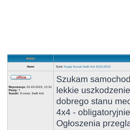
Autor
Homi
Tytuł:
Kupię Suzuki Swift 4x4 2010-2015
Szukam samochodu
Offline
Rejestracja:
01-03-2023, 12:31
lekkie uszkodzeni
Posty:
7
Suzuki:
S-cross, Swift 4x4
dobrego stanu me
4x4 - obligatoryjn
Ogłoszenia przegl