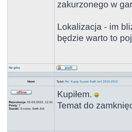
zakurzonego w gar
Lokalizacja - im bli
będzie warto to po
Na górę
Wyświetl
profil
Homi
Tytuł:
Re: Kupię Suzuki Swift 4x4 2010-2015
Kupiłem.
Offline
Rejestracja:
01-03-2023, 12:31
Temat do zamknięc
Posty:
7
Suzuki:
S-cross, Swift 4x4