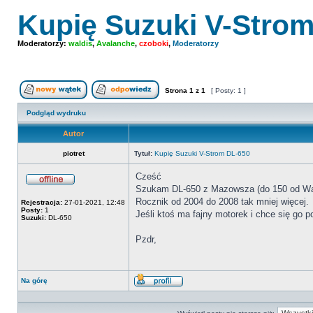
Kupię Suzuki V-Stro
Moderatorzy:
waldis
,
Avalanche
,
czoboki
,
Moderatorzy
Strona
1
z
1
[ Posty: 1 ]
Nowy temat
Odpowiedz w temacie
Podgląd wydruku
Autor
piotret
Tytuł:
Kupię Suzuki V-Strom DL-650
Cześć
Szukam DL-650 z Mazowsza (do 150 od W
Offline
Rocznik od 2004 do 2008 tak mniej więcej.
Rejestracja:
27-01-2021, 12:48
Posty:
1
Jeśli ktoś ma fajny motorek i chce się go p
Suzuki:
DL-650
Pzdr,
Na górę
Wyświetl
profil