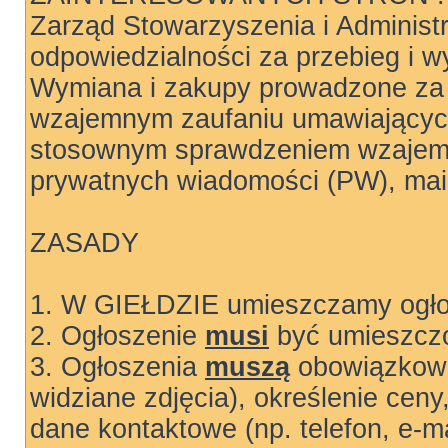
Zarząd Stowarzyszenia i Administ
odpowiedzialności za przebieg i wy
Wymiana i zakupy prowadzone za 
wzajemnym zaufaniu umawiających
stosownym sprawdzeniem wzajemn
prywatnych wiadomości (PW), mail
ZASADY
1. W GIEŁDZIE umieszczamy ogłos
2. Ogłoszenie
musi
być umieszczo
3. Ogłoszenia
muszą
obowiązkowo
widziane zdjęcia), określenie ceny
dane kontaktowe (np. telefon, e-ma