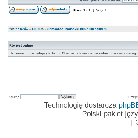
Wyświetl posty nie starsze niż:
Strona
1
z
1
[ Posty: 1 ]
Nowy temat
Odpowiedz w temacie
Wykaz forów
»
GIEŁDA
»
Samochód, motocykl kupię lub szukam
Kto jest online
Użytkownicy przeglądający to forum: Obecnie na forum nie ma żadnego zarejestrowanego 
Szukaj:
Przejd
Technologię dostarcza
phpB
Polski pakiet ję
[ 