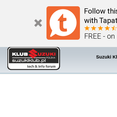
Follow th
with Tapat
FREE - on
Suzuki K