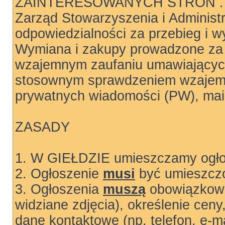
ZAINTERESOWANYCH STRON .
Zarząd Stowarzyszenia i Administ
odpowiedzialności za przebieg i wy
Wymiana i zakupy prowadzone za 
wzajemnym zaufaniu umawiających
stosownym sprawdzeniem wzajemn
prywatnych wiadomości (PW), mail
ZASADY
1. W GIEŁDZIE umieszczamy ogłos
2. Ogłoszenie
musi
być umieszczo
3. Ogłoszenia
muszą
obowiązkowo
widziane zdjęcia), określenie ceny
dane kontaktowe (np. telefon, e-ma