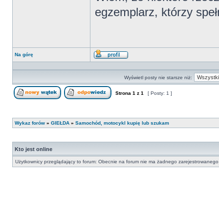
egzemplarz, którzy speł
Na górę
Wyświetl
profil
Wyświetl posty nie starsze niż:
Strona
1
z
1
[ Posty: 1 ]
Nowy temat
Odpowiedz w temacie
Wykaz forów
»
GIEŁDA
»
Samochód, motocykl kupię lub szukam
Kto jest online
Użytkownicy przeglądający to forum: Obecnie na forum nie ma żadnego zarejestrowanego 