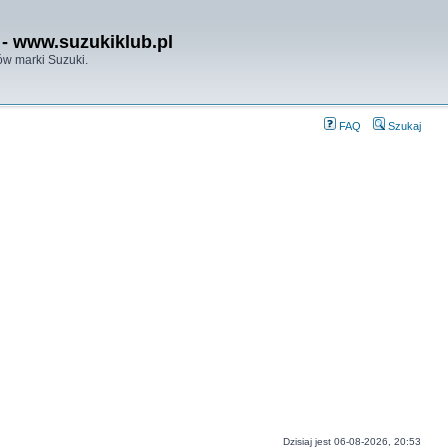
- www.suzukiklub.pl
w marki Suzuki.
FAQ
Szukaj
Dzisiaj jest 06-08-2026, 20:53