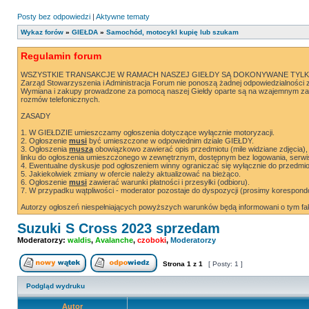
Posty bez odpowiedzi
|
Aktywne tematy
Wykaz forów
»
GIEŁDA
»
Samochód, motocykl kupię lub szukam
Regulamin forum
WSZYSTKIE TRANSAKCJE W RAMACH NASZEJ GIEŁDY SĄ DOKONYWANE TYLK
Zarząd Stowarzyszenia i Administracja Forum nie ponoszą żadnej odpowiedzialności za
Wymiana i zakupy prowadzone za pomocą naszej Giełdy oparte są na wzajemnym zau
rozmów telefonicznych.
ZASADY
1. W GIEŁDZIE umieszczamy ogłoszenia dotyczące wyłącznie motoryzacji.
2. Ogłoszenie
musi
być umieszczone w odpowiednim dziale GIEŁDY.
3. Ogłoszenia
muszą
obowiązkowo zawierać opis przedmiotu (mile widziane zdjęcia), 
linku do ogłoszenia umieszczonego w zewnętrznym, dostępnym bez logowania, serwi
4. Ewentualne dyskusje pod ogłoszeniem winny ograniczać się wyłącznie do przedmi
5. Jakiekolwiek zmiany w ofercie należy aktualizować na bieżąco.
6. Ogłoszenie
musi
zawierać warunki płatności i przesyłki (odbioru).
7. W przypadku wątpliwości - moderator pozostaje do dyspozycji (prosimy korespo
Autorzy ogłoszeń niespełniających powyższych warunków będą informowani o tym fa
Suzuki S Cross 2023 sprzedam
Moderatorzy:
waldis
,
Avalanche
,
czoboki
,
Moderatorzy
Strona
1
z
1
[ Posty: 1 ]
Nowy temat
Odpowiedz w temacie
Podgląd wydruku
Autor