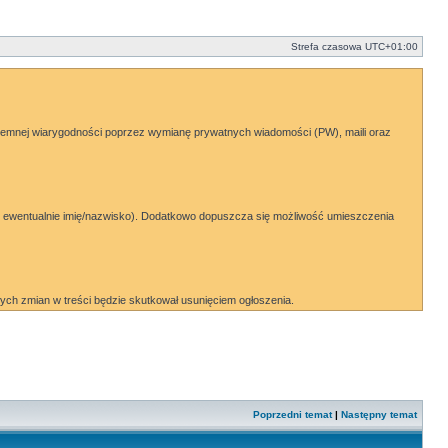
Strefa czasowa
UTC+01:00
emnej wiarygodności poprzez wymianę prywatnych wiadomości (PW), maili oraz
ail, ewentualnie imię/nazwisko). Dodatkowo dopuszcza się możliwość umieszczenia
ch zmian w treści będzie skutkował usunięciem ogłoszenia.
Poprzedni temat
|
Następny temat