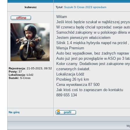
kubeusz
Tytuł:
Suzuki S Cross 2023 sprzedam
Witam
Jeśli ktoś będzie szukał w najbliższej przys
Offline
W czerwcu będę chciał sprzedać swoje aut
Samochód zakupiony w u polskiego dilera 
Jestem pierwszym właścicielem
Silnik 1.4 miękka hybryda napęd na przód ,
Wersja Premium
Auto bez wypadkowe, bez żadnych napraw l
Auto już jest po przeglądzie w ASO po 3 la
Kolor czarny. Dodatkowo jest zakupione or
Rejestracja:
21-05-2023, 09:52
czerwonych świateł.
Posty:
37
Lokalizacja Łódź
Lokalizacja:
Łódź
Suzuki:
S-Cross
Przebieg 26 tyś km
Cena wywoławcza 87 500
Jak ktoś coś to zapraszam do kontaktu
889 655 134
Na górę
Wyświetl
profil
Wy