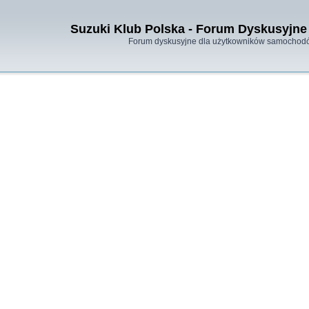
Suzuki Klub Polska - Forum Dyskusyjne 
Forum dyskusyjne dla użytkowników samochodó