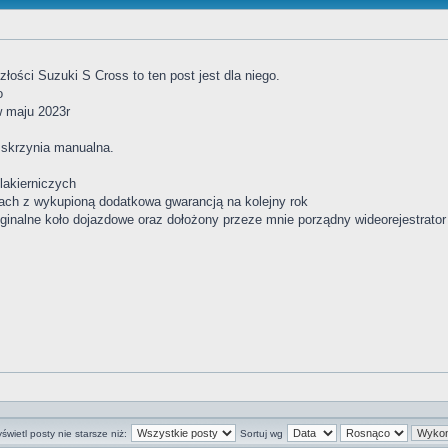
złości Suzuki S Cross to ten post jest dla niego.
o
w maju 2023r
 skrzynia manualna.
akierniczych
tach z wykupioną dodatkowa gwarancją na kolejny rok
yginalne koło dojazdowe oraz dołożony przeze mnie porządny wideorejestrato
świetl posty nie starsze niż:
Sortuj wg