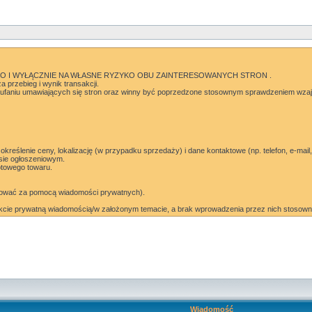
O I WYŁĄCZNIE NA WŁASNE RYZYKO OBU ZAINTERESOWANYCH STRON .
 przebieg i wynik transakcji.
faniu umawiających się stron oraz winny być poprzedzone stosownym sprawdzeniem wzaj
określenie ceny, lokalizację (w przypadku sprzedaży) i dane kontaktowe (np. telefon, e-m
sie ogłoszeniowym.
otowego towaru.
ndować za pomocą wiadomości prywatnych).
kcie prywatną wiadomością/w założonym temacie, a brak wprowadzenia przez nich stosowny
Wiadomość