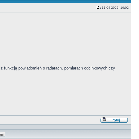
:
11-04-2026, 10:02
Post
r z funkcją powiadomień o radarach, pomiarach odcinkowych czy
Odpowi
z
cytate