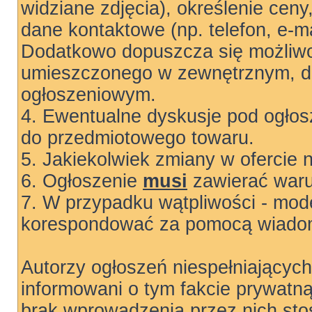
widziane zdjęcia), określenie ceny
dane kontaktowe (np. telefon, e-ma
Dodatkowo dopuszcza się możliwo
umieszczonego w zewnętrznym, do
ogłoszeniowym.
4. Ewentualne dyskusje pod ogłos
do przedmiotowego towaru.
5. Jakiekolwiek zmiany w ofercie 
6. Ogłoszenie
musi
zawierać warun
7. W przypadku wątpliwości - mode
korespondować za pomocą wiadom
Autorzy ogłoszeń niespełniający
informowani o tym fakcie prywatn
brak wprowadzenia przez nich sto