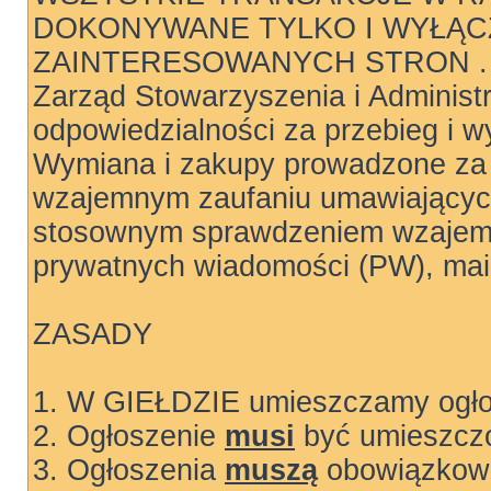
DOKONYWANE TYLKO I WYŁĄC
ZAINTERESOWANYCH STRON .
Zarząd Stowarzyszenia i Administ
odpowiedzialności za przebieg i wy
Wymiana i zakupy prowadzone za 
wzajemnym zaufaniu umawiających
stosownym sprawdzeniem wzajemn
prywatnych wiadomości (PW), mail
ZASADY
1. W GIEŁDZIE umieszczamy ogłos
2. Ogłoszenie
musi
być umieszczo
3. Ogłoszenia
muszą
obowiązkowo