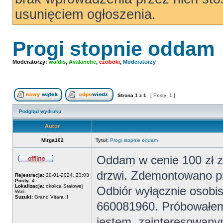
usunięciem ogłoszenia.
Progi stopnie oddam
Moderatorzy:
waldis
,
Avalanche
,
czoboki
,
Moderatorzy
Strona
1
z
1
[ Posty: 1 ]
Nowy temat
Odpowiedz w temacie
Podgląd wydruku
Autor
Mirga102
Tytuł:
Progi stopnie oddam
Oddam w cenie 100 zł za
Offline
drzwi. Zdemontowano p
Rejestracja:
20-01-2024, 23:03
Posty:
4
Lokalizacja:
okolica Stalowej
Odbiór wyłącznie osobist
Woli
Suzuki:
Grand Vitara II
660081960. Próbowałem w
jestem, zainteresowanym