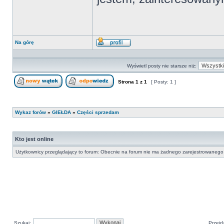
Na górę
Wyświetl
profil
Wyświetl posty nie starsze niż:
Strona
1
z
1
[ Posty: 1 ]
Nowy temat
Odpowiedz w temacie
Wykaz forów
»
GIEŁDA
»
Części sprzedam
Kto jest online
Użytkownicy przeglądający to forum: Obecnie na forum nie ma żadnego zarejestrowanego 
Szukaj:
Przejd