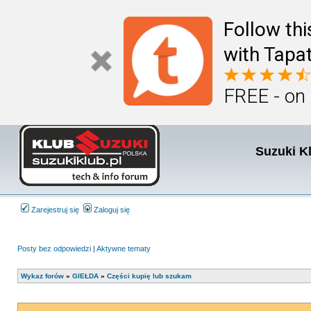
Follow th
with Tapat
FREE - on
Suzuki K
Zarejestruj się
Zaloguj się
Posty bez odpowiedzi
|
Aktywne tematy
Wykaz forów
»
GIEŁDA
»
Części kupię lub szukam