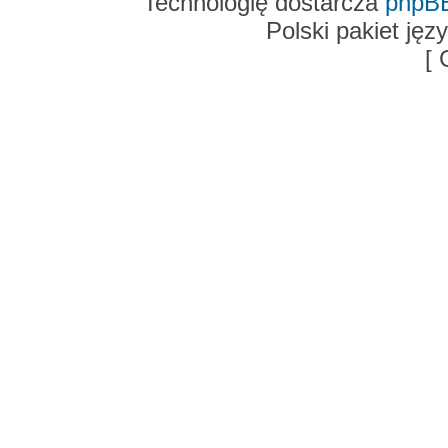
Technologię dostarcza
phpB
Polski pakiet ję
[ 