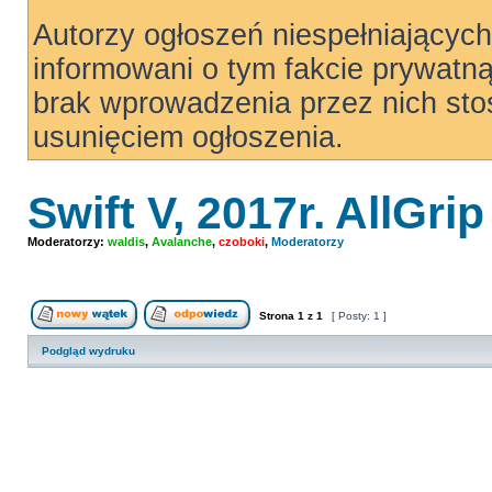
Autorzy ogłoszeń niespełniający
informowani o tym fakcie prywatn
brak wprowadzenia przez nich sto
usunięciem ogłoszenia.
Swift V, 2017r. AllGrip
Moderatorzy:
waldis
,
Avalanche
,
czoboki
,
Moderatorzy
Strona
1
z
1
[ Posty: 1 ]
Nowy temat
Odpowiedz w temacie
Podgląd wydruku