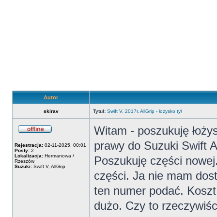
Autor
skirav
Tytuł:
Swift V, 2017r. AllGrip - łożysko tył
Witam - poszukuję łoży
Offline
prawy do Suzuki Swift 
Rejestracja:
02-11-2025, 00:01
Posty:
2
Lokalizacja:
Hermanowa /
Poszukuję części nowej
Rzeszów
Suzuki:
Swift V, AllGrip
części. Ja nie mam dos
ten numer podać. Koszt 
dużo. Czy to rzeczywiśc