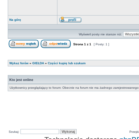
Na górę
Wyświetl
profil
Wyświetl posty nie starsze niż:
Strona
1
z
1
[ Posty: 1 ]
Nowy temat
Odpowiedz w temacie
Wykaz forów
»
GIEŁDA
»
Części kupię lub szukam
Kto jest online
Użytkownicy przeglądający to forum: Obecnie na forum nie ma żadnego zarejestrowanego 
Szukaj:
Przejd