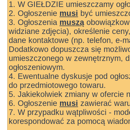
1. W GIEŁDZIE umieszczamy ogłos
2. Ogłoszenie
musi
być umieszczo
3. Ogłoszenia
muszą
obowiązkowo
widziane zdjęcia), określenie ceny
dane kontaktowe (np. telefon, e-ma
Dodatkowo dopuszcza się możliwo
umieszczonego w zewnętrznym, do
ogłoszeniowym.
4. Ewentualne dyskusje pod ogłos
do przedmiotowego towaru.
5. Jakiekolwiek zmiany w ofercie 
6. Ogłoszenie
musi
zawierać warun
7. W przypadku wątpliwości - mode
korespondować za pomocą wiadom