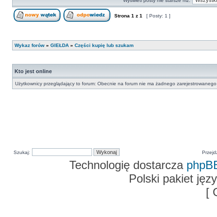
Wyświetl posty nie starsze niż:
Strona
1
z
1
[ Posty: 1 ]
Nowy temat
Odpowiedz w temacie
Wykaz forów
»
GIEŁDA
»
Części kupię lub szukam
Kto jest online
Użytkownicy przeglądający to forum: Obecnie na forum nie ma żadnego zarejestrowanego 
Szukaj:
Przejd
Technologię dostarcza
phpB
Polski pakiet ję
[ 