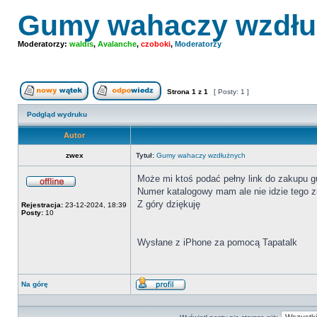
Gumy wahaczy wzdłu
Moderatorzy:
waldis
,
Avalanche
,
czoboki
,
Moderatorzy
Strona
1
z
1
[ Posty: 1 ]
Nowy temat
Odpowiedz w temacie
Podgląd wydruku
Autor
zwex
Tytuł:
Gumy wahaczy wzdłużnych
Może mi ktoś podać pełny link do zakupu 
Numer katalogowy mam ale nie idzie tego zn
Offline
Z góry dziękuję
Rejestracja:
23-12-2024, 18:39
Posty:
10
Wysłane z iPhone za pomocą Tapatalk
Na górę
Wyświetl
profil