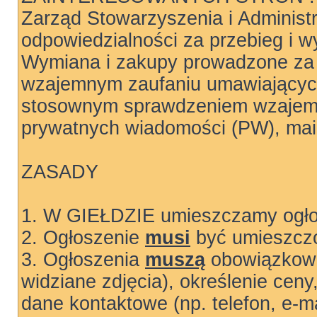
Zarząd Stowarzyszenia i Administ
odpowiedzialności za przebieg i wy
Wymiana i zakupy prowadzone za 
wzajemnym zaufaniu umawiających
stosownym sprawdzeniem wzajemn
prywatnych wiadomości (PW), mail
ZASADY
1. W GIEŁDZIE umieszczamy ogłos
2. Ogłoszenie
musi
być umieszczo
3. Ogłoszenia
muszą
obowiązkowo
widziane zdjęcia), określenie ceny
dane kontaktowe (np. telefon, e-ma