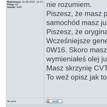
Rejestracja:
31-08-2020, 14:13
nie rozumiem.
Posty:
63
Suzuki:
Swift
Piszesz, że masz p
samochód masz już
Piszesz, że orygina
Wcześniejsze gener
0W16. Skoro masz 
wymieniałeś olej ju
Masz skrzynię CV
To weź opisz jak t
Na górę
Wyświetl