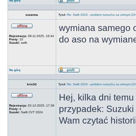
Na górę
Wyświetl
profil
suzanna
Tytuł:
Re: Swift 2024 - problem rozruchu na zimnym 
wymiana samego ol
Offline
Rejestracja:
09-11-2025, 16:44
do aso na wymiane
Posty:
10
Suzuki:
swift
Na górę
Wyświetl
profil
kris3d
Tytuł:
Re: Swift 2024 - problem rozruchu na zimnym 
Hej, kilka dni tem
Offline
Rejestracja:
02-12-2025, 17:39
przypadek: Suzuki 
Posty:
4
Suzuki:
Swift CVT 2024
Wam czytać historii,