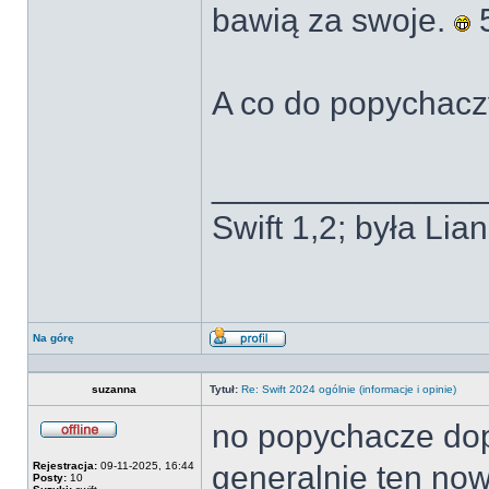
bawią za swoje.
5
A co do popychaczy
______________
Swift 1,2; była Li
Na górę
Wyświetl
profil
suzanna
Tytuł:
Re: Swift 2024 ogólnie (informacje i opinie)
no popychacze dop
Offline
Rejestracja:
09-11-2025, 16:44
generalnie ten nowy
Posty:
10