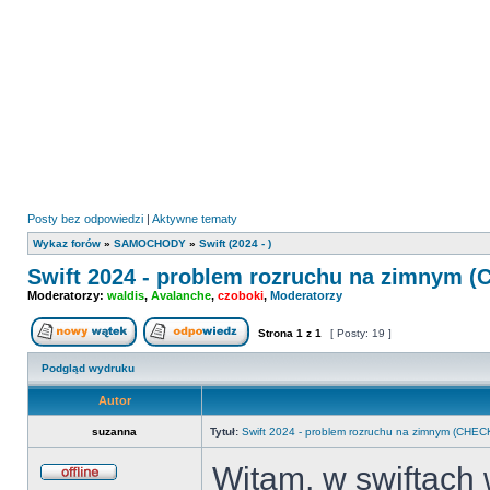
Posty bez odpowiedzi
|
Aktywne tematy
Wykaz forów
»
SAMOCHODY
»
Swift (2024 - )
Swift 2024 - problem rozruchu na zimnym 
Moderatorzy:
waldis
,
Avalanche
,
czoboki
,
Moderatorzy
Strona
1
z
1
[ Posty: 19 ]
Nowy temat
Odpowiedz w temacie
Podgląd wydruku
Autor
suzanna
Tytuł:
Swift 2024 - problem rozruchu na zimnym (CHE
Witam, w swiftach
Offline