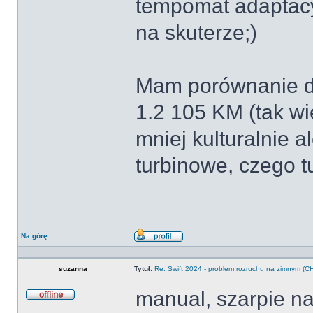
tempomat adaptacyj
na skuterze;)
Mam porównanie d
1.2 105 KM (tak wi
mniej kulturalnie 
turbinowe, czego tu
Na górę
Wyświetl
profil
suzanna
Tytuł:
Re: Swift 2024 - problem rozruchu na zimnym 
manual, szarpie na
Offline