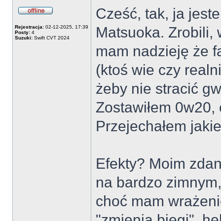
Cześć, tak, ja jes
Offline
Rejestracja:
02-12-2025, 17:39
Matsuoka. Zrobili, 
Posty:
4
Suzuki:
Swift CVT 2024
mam nadzieję że fa
(ktoś wie czy real
żeby nie stracić gw
Zostawiłem 0w20, 
Przejechałem jakie
Efekty? Moim zdanie
na bardzo zimnym, 
choć mam wrażenie 
"zmienia biegi", h