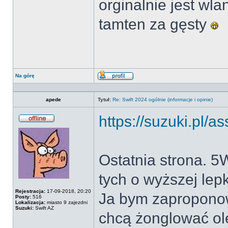
orginalnie jest wl
tamten za gęsty
Na górę
Wyświetl
profil
apede
Tytuł:
Re: Swift 2024 ogólnie (informacje i opinie)
https://suzuki.pl
Offline
Ostatnia strona. 5
tych o wyższej lepk
Rejestracja:
17-09-2018, 20:20
Ja bym zaproponow
Posty:
516
Lokalizacja:
miasto 9 zajezdni
Suzuki:
Swift AZ
chcą żonglować ol