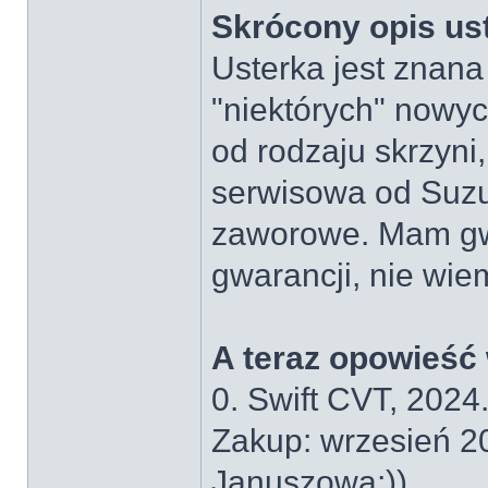
Skrócony opis ust
Usterka jest znan
"niektórych" nowyc
od rodzaju skrzyni,
serwisowa od Suz
zaworowe. Mam gw
gwarancji, nie wie
A teraz opowieść
0. Swift CVT, 2024
Zakup: wrzesień 20
Januszowa;))