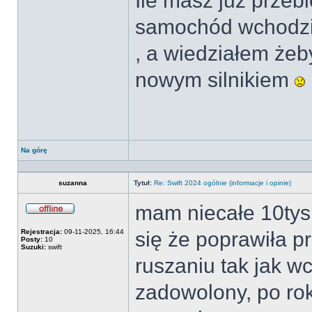
Ile masz już prze
samochód wchodzi 
, a wiedziałem żeb
nowym silnikiem
Na górę
suzanna
Tytuł:
Re: Swift 2024 ogólnie (informacje i opinie)
mam niecałe 10tys
Offline
Rejestracja:
09-11-2025, 16:44
się że poprawiła p
Posty:
10
Suzuki:
swift
ruszaniu tak jak wc
zadowolony, po rok