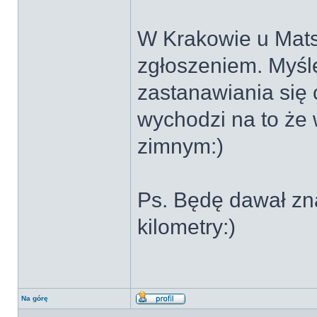
W Krakowie u Matsu
zgłoszeniem. Myślę
zastanawiania się c
wychodzi na to że 
zimnym:)
Ps. Będę dawał znać
kilometry:)
Na górę
Wyświetl
profil