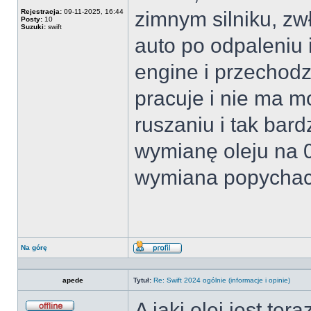
Rejestracja:
09-11-2025, 16:44
zimnym silniku, zw
Posty:
10
Suzuki:
swift
auto po odpaleniu 
engine i przechodzi
pracuje i nie ma mo
ruszaniu i tak bard
wymianę oleju na 0
wymiana popychacz
Na górę
Wyświetl
profil
apede
Tytuł:
Re: Swift 2024 ogólnie (informacje i opinie)
A jaki olej jest tera