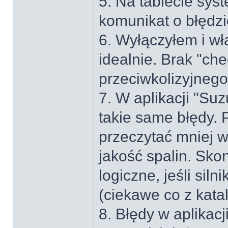
5. Na tablecie sys
komunikat o błędzi
6. Wyłączyłem i włą
idealnie. Brak "ch
przeciwkolizyjnego
7. W aplikacji "Su
takie same błędy. 
przeczytać mniej w
jakość spalin. Skon
logiczne, jeśli sil
(ciekawe co z kata
8. Błędy w aplikacj