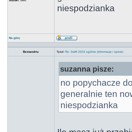
Suzuki:
swift
niespodzianka
Na górę
Wyświetl
profil
Bestandriu
Tytuł:
Re: Swift 2024 ogólnie (informacje i opinie)
suzanna pisze:
no popychacze do
generalnie ten nowy
niespodzianka