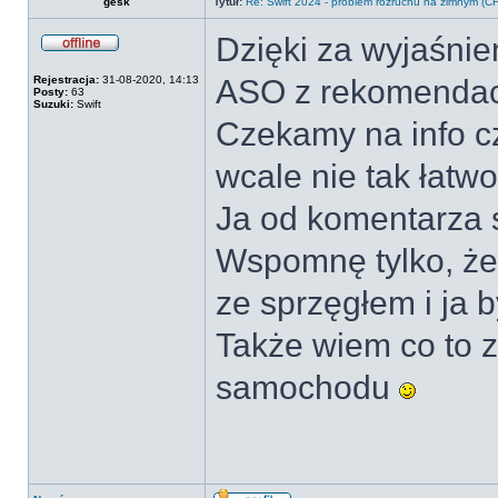
gesk
Tytuł:
Re: Swift 2024 - problem rozruchu na zimnym 
Dzięki za wyjaśnie
Offline
Rejestracja:
31-08-2020, 14:13
ASO z rekomendac
Posty:
63
Suzuki:
Swift
Czekamy na info cz
wcale nie tak łatwo
Ja od komentarza 
Wspomnę tylko, że 
ze sprzęgłem i ja 
Także wiem co to 
samochodu