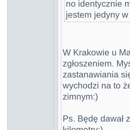
no identycznie m
jestem jedyny w
W Krakowie u Mat
zgłoszeniem. Myś
zastanawiania się
wychodzi na to ż
zimnym:)
Ps. Będę dawał zn
kilometry:)