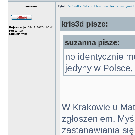
suzanna
Tytuł:
Re: Swift 2024 - problem rozruchu na zimnym 
kris3d pisze:
Offline
Rejestracja:
09-11-2025, 16:44
Posty:
10
Suzuki:
swift
suzanna pisze:
no identycznie mó
jedyny w Polsce,
W Krakowie u Mats
zgłoszeniem. Myśl
zastanawiania się 