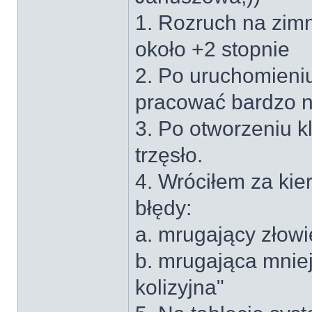
1. Rozruch na zimn
około +2 stopnie
2. Po uruchomieniu 
pracować bardzo n
3. Po otworzeniu k
trzęsło.
4. Wróciłem za kie
błędy:
a. mrugający złow
b. mrugająca mniej
kolizyjna"