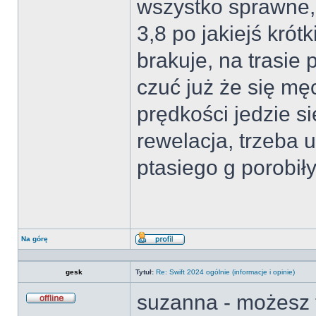
wszystko sprawne, 
3,8 po jakiejś krót
brakuje, na trasie
czuć już że się mę
prędkości jedzie s
rewelacja, trzeba u
ptasiego g porobiły
Na górę
Wyświetl
profil
gesk
Tytuł:
Re: Swift 2024 ogólnie (informacje i opinie)
suzanna - możesz t
Offline