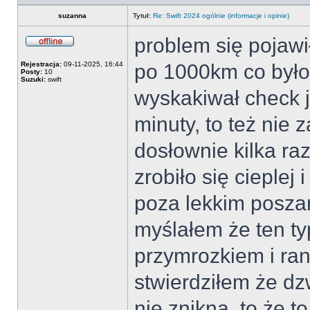
profil
suzanna
Tytuł:
Re: Swift 2024 ogólnie (informacje i opinie)
problem się pojawi
Offline
Rejestracja:
09-11-2025, 16:44
po 1000km co było 
Posty:
10
Suzuki:
swift
wyskakiwał check j
minuty, to też nie 
dosłownie kilka raz
zrobiło się cieplej 
poza lekkim posza
myślałem że ten ty
przymrozkiem i ra
stwierdziłem że d
nie znikną, to że to