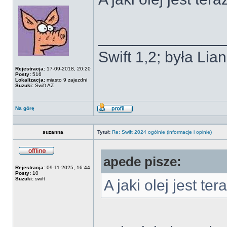
Offline
______________
Swift 1,2; była Li
Rejestracja:
17-09-2018, 20:20
Posty:
516
Lokalizacja:
miasto 9 zajezdni
Suzuki:
Swift AZ
Na górę
Wyświetl
profil
suzanna
Tytuł:
Re: Swift 2024 ogólnie (informacje i opinie)
apede pisze:
Offline
Rejestracja:
09-11-2025, 16:44
Posty:
10
Suzuki:
swift
A jaki olej jest ter