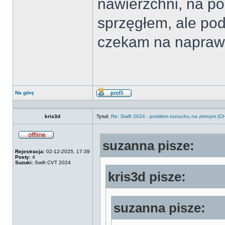
nawierzchni, na po
sprzęgłem, ale pod
czekam na napra
Na górę
Wyświetl
profil
kris3d
Tytuł:
Re: Swift 2024 - problem rozruchu na zimnym 
suzanna pisze:
Offline
Rejestracja:
02-12-2025, 17:39
Posty:
4
Suzuki:
Swift CVT 2024
kris3d pisze:
suzanna pisze: