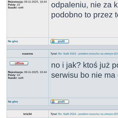
Rejestracja:
09-11-2025, 16:44
odpaleniu, nie za 
Posty:
10
Suzuki:
swift
podobno to przez 
Na górę
Wyświetl
profil
suzanna
Tytuł:
Re: Swift 2024 - problem rozruchu na zimnym 
no i jak? ktoś już
Offline
Rejestracja:
09-11-2025, 16:44
serwisu bo nie ma 
Posty:
10
Suzuki:
swift
Na górę
Wyświetl
profil
kris3d
Tytuł:
Re: Swift 2024 - problem rozruchu na zimnym 