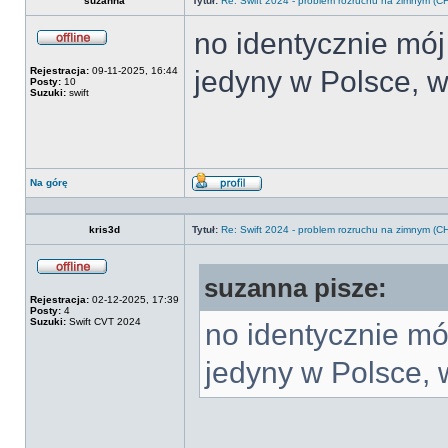
suzanna
Tytuł:
Re: Swift 2024 - problem rozruchu na zimnym 
no identycznie mój
Offline
Rejestracja:
09-11-2025, 16:44
jedyny w Polsce, w
Posty:
10
Suzuki:
swift
Na górę
Wyświetl
profil
kris3d
Tytuł:
Re: Swift 2024 - problem rozruchu na zimnym 
suzanna pisze:
Offline
Rejestracja:
02-12-2025, 17:39
Posty:
4
Suzuki:
Swift CVT 2024
no identycznie mó
jedyny w Polsce, 