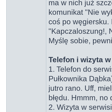
ma w nich już szcz
komunikat "Nie wy
coś po węgiersku. 
"Kapczaloszung!, 
Myślę sobie, pewni
Telefon i wizyta w
1. Telefon do ser
Pułkownika Dąbka):
jutro rano. Uff, mie
błędu. Hmmm, no do
2. Wizyta w serwis