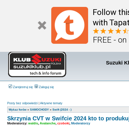
Follow th
with Tapat
FREE - on
Suzuki K
Zarejestruj się
Zaloguj się
Posty bez odpowiedzi
|
Aktywne tematy
Wykaz forów
»
SAMOCHODY
»
Swift (2024 - )
Skrzynia CVT w Swifcie 2024 kto to produku
Moderatorzy:
waldis
,
Avalanche
,
czoboki
,
Moderatorzy