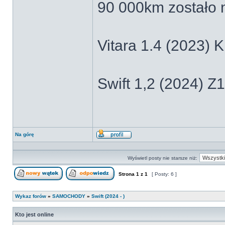
90 000km zostało 
Vitara 1.4 (2023)
Swift 1,2 (2024) 
Na górę
Wyświetl
profil
Wyświetl posty nie starsze niż:
Strona
1
z
1
[ Posty: 6 ]
Nowy temat
Odpowiedz w temacie
Wykaz forów
»
SAMOCHODY
»
Swift (2024 - )
Kto jest online