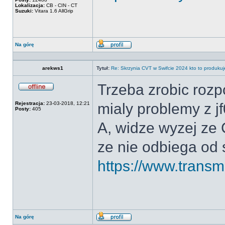
Lokalizacja:
CB - CIN - CT
Suzuki:
Vitara 1.6 AllGrip
Na górę
Wyświetl
profil
arekws1
Tytuł:
Re: Skrzynia CVT w Swifcie 2024 kto to produkuj
Trzeba zrobic rozp
Offline
Rejestracja:
23-03-2018, 12:21
mialy problemy z j
Posty:
405
A, widze wyzej ze 
ze nie odbiega od 
https://www.transmi
Na górę
Wyświetl