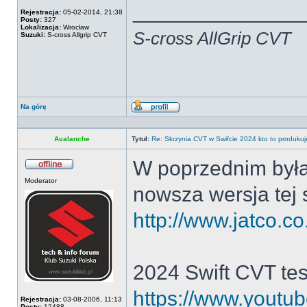
______________
Rejestracja:
05-02-2014, 21:38
Posty:
327
Lokalizacja:
Wrocław
S-cross AllGrip CVT
Suzuki:
S-cross Allgrip CVT
Na górę
Wyświetl
profil
Avalanche
Tytuł:
Re: Skrzynia CVT w Swifcie 2024 kto to produkuj
W poprzednim była 
Offline
Moderator
nowsza wersja tej 
http://www.jatco.co
2024 Swift CVT tes
https://www.yout
Rejestracja:
03-08-2006, 11:13
Posty:
12488