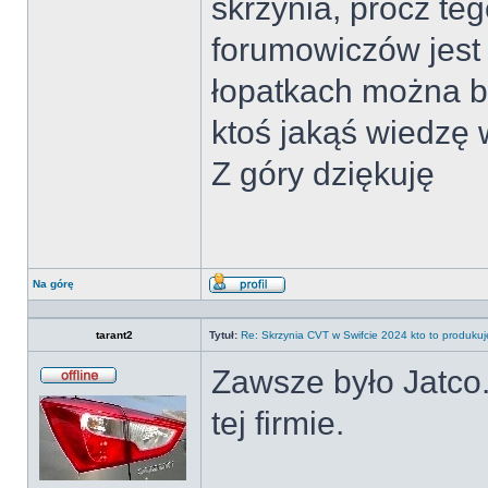
skrzynia, prócz te
forumowiczów jest
łopatkach można by
ktoś jakąś wiedzę 
Z góry dziękuję
Na górę
Wyświetl
profil
tarant2
Tytuł:
Re: Skrzynia CVT w Swifcie 2024 kto to produkuj
Zawsze było Jatco.
Offline
tej firmie.