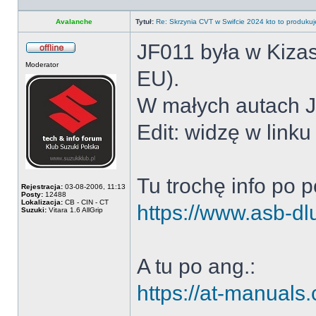
profil
Avalanche
Tytuł:
Re: Skrzynia CVT w Swifcie 2024 kto to produkuj
JF011 była w Kizas
Offline
Moderator
EU).
W małych autach J
Edit: widzę w link
Tu trochę info po p
Rejestracja:
03-08-2006, 11:13
Posty:
12488
Lokalizacja:
CB - CIN - CT
https://www.asb-dlu
Suzuki:
Vitara 1.6 AllGrip
A tu po ang.:
https://at-manuals