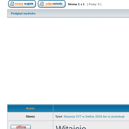
Strona
1
z
1
[ Posty: 6 ]
Nowy temat
Odpowiedz w temacie
Podgląd wydruku
Autor
Obmiz
Tytuł:
Skrzynia CVT w Swifcie 2024 kto to produkuje
Witajcie.