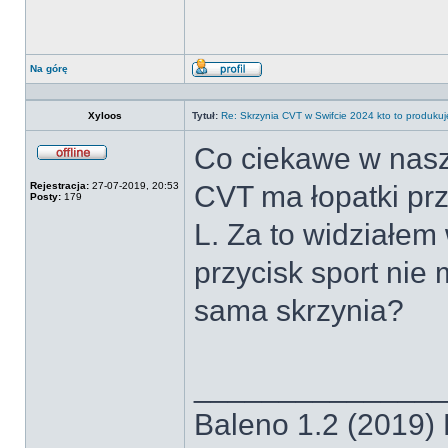
Na górę
Wyświetl
profil
Xyloos
Tytuł:
Re: Skrzynia CVT w Swifcie 2024 kto to produkuj
Co ciekawe w nasz
Offline
Rejestracja:
27-07-2019, 20:53
CVT ma łopatki prz
Posty:
179
L. Za to widziałe
przycisk sport nie 
sama skrzynia?
______________
Baleno 1.2 (2019)