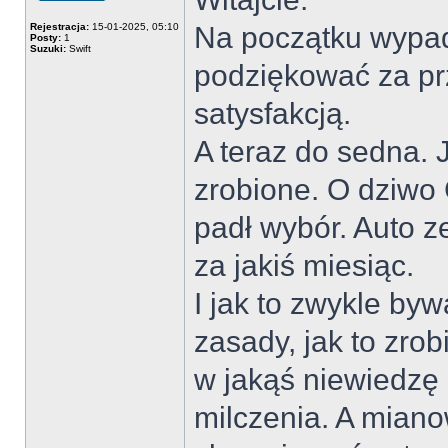
Offline
Rejestracja:
15-01-2025, 05:10
Na początku wypad
Posty:
1
Suzuki:
Swift
podziękować za prz
satysfakcją.
A teraz do sedna.
zrobione. O dziwo 
padł wybór. Auto 
za jakiś miesiąc.
I jak to zwykle by
zasady, jak to zrobi
w jakąś niewiedzę
milczenia. A mianow