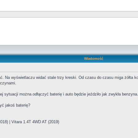
Wiadomość
ć. Na wyświetlaczu widać stale trzy kreski. Od czasu do czasu miga żółta kon
yczynami.
j sytuacji można odłączyć baterię i auto będzie jeździło jak zwykła benzyna.
yć jakoś baterię?
(2018) | Vitara 1.4T 4WD AT (2019)