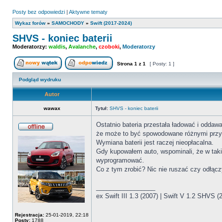
Posty bez odpowiedzi
|
Aktywne tematy
Wykaz forów
»
SAMOCHODY
»
Swift (2017-2024)
SHVS - koniec baterii
Moderatorzy:
waldis
,
Avalanche
,
czoboki
,
Moderatorzy
Strona
1
z
1
[ Posty: 1 ]
Nowy temat
Odpowiedz w temacie
Podgląd wydruku
Autor
wawax
Tytuł:
SHVS - koniec baterii
Ostatnio bateria przestała ładować i oddawa
że może to być spowodowane różnymi prz
Offline
Wymiana baterii jest raczej nieopłacalna.
Gdy kupowałem auto, wspominali, że w takie
wyprogramować.
Co z tym zrobić? Nic nie ruszać czy odłącz
_________________
ex Swift III 1.3 (2007) | Swift V 1.2 SHVS 
Rejestracja:
25-01-2019, 22:18
Posty:
1788