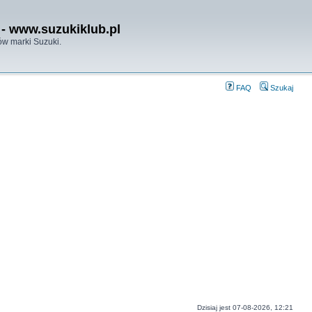
- www.suzukiklub.pl
w marki Suzuki.
FAQ
Szukaj
Dzisiaj jest 07-08-2026, 12:21