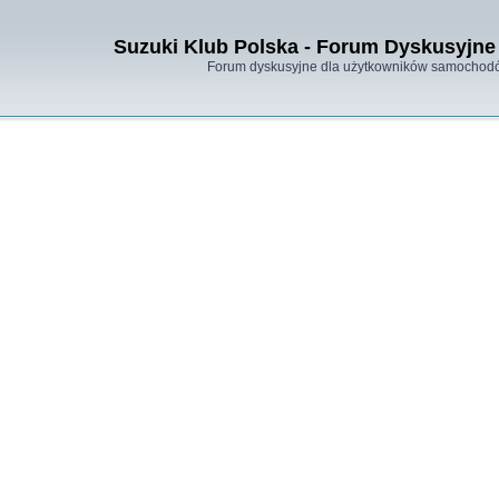
Suzuki Klub Polska - Forum Dyskusyjne 
Forum dyskusyjne dla użytkowników samochodó