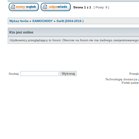
Strona
1
z
1
[ Posty: 9 ]
Nowy temat
Odpowiedz w temacie
Wykaz forów
»
SAMOCHODY
»
Swift (2004-2016 )
Kto jest online
Użytkownicy przeglądający to forum: Obecnie na forum nie ma żadnego zarejestrowanego 
Szukaj:
Przejd
Technologię dostarcza
Polski paki