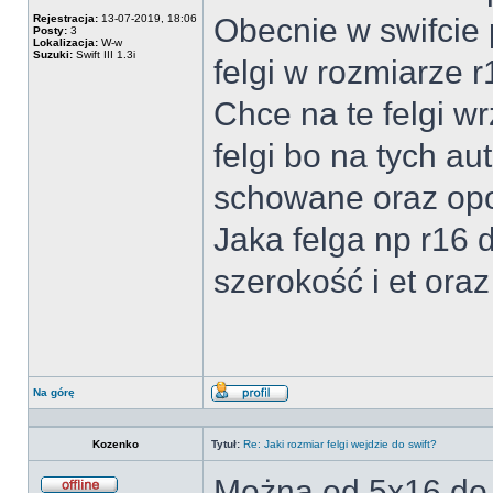
Rejestracja:
13-07-2019, 18:06
Obecnie w swifcie
Posty:
3
Lokalizacja:
W-w
Suzuki:
Swift III 1.3i
felgi w rozmiarze 
Chce na te felgi wr
felgi bo na tych au
schowane oraz opo
Jaka felga np r16 d
szerokość i et oraz
Na górę
Wyświetl
profil
Kozenko
Tytuł:
Re: Jaki rozmiar felgi wejdzie do swift?
Można od 5x16 do 