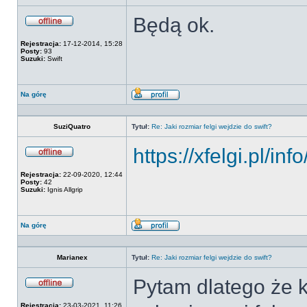
Będą ok.
Offline
Rejestracja:
17-12-2014, 15:28
Posty:
93
Suzuki:
Swift
Na górę
Wyświetl
profil
SuziQuatro
Tytuł:
Re: Jaki rozmiar felgi wejdzie do swift?
https://xfelgi.pl/inf
Offline
Rejestracja:
22-09-2020, 12:44
Posty:
42
Suzuki:
Ignis Allgrip
Na górę
Wyświetl
profil
Marianex
Tytuł:
Re: Jaki rozmiar felgi wejdzie do swift?
Pytam dlatego że k
Offline
Rejestracja:
23-03-2021, 11:26