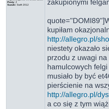
zakupionymi felgam
Posty:
2
Suzuki:
Swift 2012
quote="DOMI89"]Wi
kupiłam okazjonaln
http://allegro.pl
niestety okazało s
przodu z uwagi na
hamulcowych felgi
musiało by być et4
pierścienie na wszy
http://allegro.pl/
a co się z tym wią