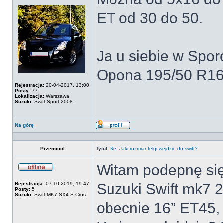
Offline
ET od 30 do 50.
Ja u siebie w Spo
Opona 195/50 R16
Rejestracja:
20-04-2017, 13:00
Posty:
77
Lokalizacja:
Warszawa
Suzuki:
Swift Sport 2008
Na górę
Wyświetl
profil
Przemciol
Tytuł:
Re: Jaki rozmiar felgi wejdzie do swift?
Witam podepnę się
Offline
Rejestracja:
07-10-2019, 19:47
Suzuki Swift mk7 2
Posty:
5
Suzuki:
Swift MK7,SX4 S-Cros
obecnie 16” ET45, 