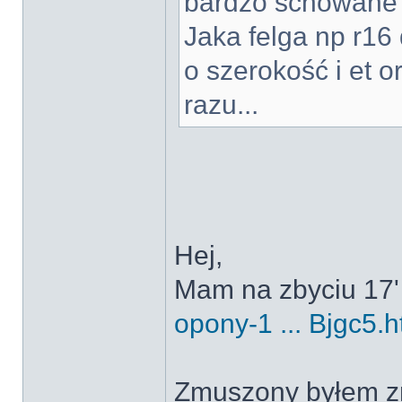
bardzo schowane 
Jaka felga np r16 
o szerokość i et o
razu...
Hej,
Mam na zbyciu 17' 
opony-1 ... Bjgc5.h
Zmuszony byłem zm