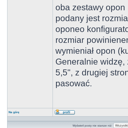
oba zestawy opon 1
podany jest rozmia
oponeo konfigurator
rozmiar powinienem
wymieniał opon (k
Generalnie widzę, 
5,5", z drugiej st
pasować.
Na górę
Wyświetl
profil
Wyświetl posty nie starsze niż: