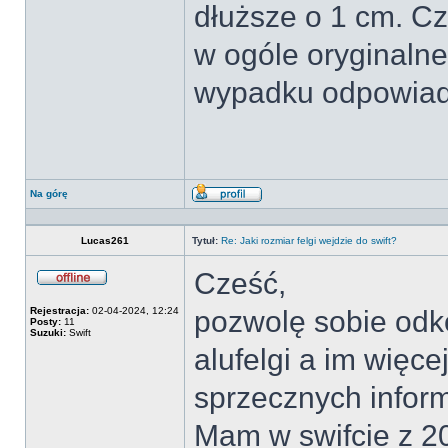
dłuższe o 1 cm. Cz
w ogóle oryginalne 
wypadku odpowiada
Na górę
Wyświetl
profil
Lucas261
Tytuł:
Re: Jaki rozmiar felgi wejdzie do swift?
Cześć,
Offline
Rejestracja:
02-04-2024, 12:24
pozwolę sobie odk
Posty:
11
Suzuki:
Swift
alufelgi a im więc
sprzecznych infor
Mam w swifcie z 20