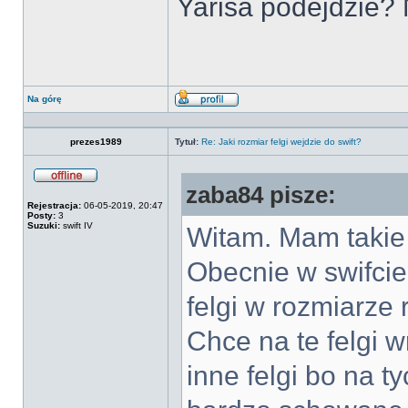
Yarisa podejdzie? 
Na górę
Wyświetl
profil
prezes1989
Tytuł:
Re: Jaki rozmiar felgi wejdzie do swift?
zaba84 pisze:
Offline
Rejestracja:
06-05-2019, 20:47
Posty:
3
Suzuki:
swift IV
Witam. Mam takie
Obecnie w swifci
felgi w rozmiarze 
Chce na te felgi w
inne felgi bo na t