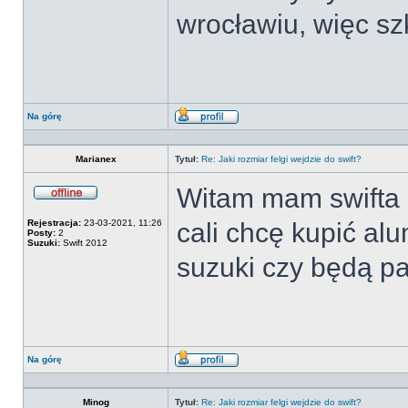
wrocławiu, więc sz
Na górę
Wyświetl
profil
Marianex
Tytuł:
Re: Jaki rozmiar felgi wejdzie do swift?
Witam mam swifta 
Offline
Rejestracja:
23-03-2021, 11:26
cali chcę kupić al
Posty:
2
Suzuki:
Swift 2012
suzuki czy będą p
Na górę
Wyświetl
profil
Minog
Tytuł:
Re: Jaki rozmiar felgi wejdzie do swift?