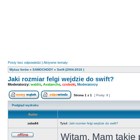
Posty bez odpowiedzi
|
Aktywne tematy
Wykaz forów
»
SAMOCHODY
»
Swift (2004-2016 )
Jaki rozmiar felgi wejdzie do swift?
Moderatorzy:
waldis
,
Avalanche
,
czoboki
,
Moderatorzy
Strona
1
z
1
[ Posty: 9 ]
Nowy temat
Odpowiedz w temacie
Podgląd wydruku
Autor
zaba84
Tytuł:
Jaki rozmiar felgi wejdzie do swift?
Witam. Mam takie 
Offline