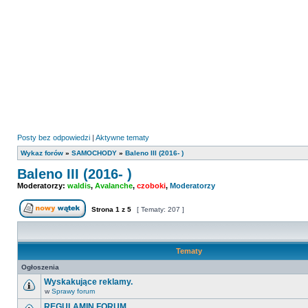
Posty bez odpowiedzi
|
Aktywne tematy
Wykaz forów
»
SAMOCHODY
»
Baleno III (2016- )
Baleno III (2016- )
Moderatorzy:
waldis
,
Avalanche
,
czoboki
,
Moderatorzy
Strona
1
z
5
[ Tematy: 207 ]
Nowy temat
Tematy
Ogłoszenia
Wyskakujące reklamy.
w
Sprawy forum
Nie
ma
REGULAMIN FORUM