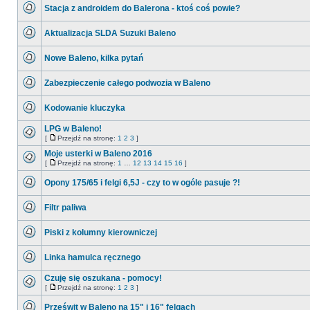
ma
Stacja z androidem do Balerona - ktoś coś powie?
nieprzeczytanych
postów
Nie
ma
Aktualizacja SLDA Suzuki Baleno
nieprzeczytanych
postów
Nie
ma
Nowe Baleno, kilka pytań
nieprzeczytanych
postów
Nie
ma
Zabezpieczenie całego podwozia w Baleno
nieprzeczytanych
postów
Nie
ma
Kodowanie kluczyka
nieprzeczytanych
postów
Nie
ma
LPG w Baleno!
nieprzeczytanych
[
Przejdź na stronę:
1
2
3
]
postów
Nie
Przejdź
ma
na
Moje usterki w Baleno 2016
nieprzeczytanych
stronę
[
Przejdź na stronę:
1
…
12
13
14
15
16
]
postów
Nie
Przejdź
ma
na
Opony 175/65 i felgi 6,5J - czy to w ogóle pasuje ?!
nieprzeczytanych
stronę
postów
Nie
ma
Filtr paliwa
nieprzeczytanych
postów
Nie
ma
Piski z kolumny kierowniczej
nieprzeczytanych
postów
Nie
ma
Linka hamulca ręcznego
nieprzeczytanych
postów
Nie
ma
Czuję się oszukana - pomocy!
nieprzeczytanych
[
Przejdź na stronę:
1
2
3
]
postów
Nie
Przejdź
ma
na
Prześwit w Baleno na 15" i 16" felgach
nieprzeczytanych
stronę