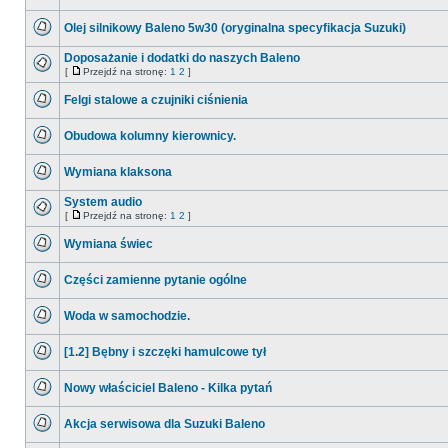
postów
Nie
ma
Olej silnikowy Baleno 5w30 (oryginalna specyfikacja Suzuki)
nieprzeczytanych
postów
Nie
ma
Doposażanie i dodatki do naszych Baleno
nieprzeczytanych
[
Przejdź na stronę:
1
2
]
postów
Nie
Przejdź
ma
na
Felgi stalowe a czujniki ciśnienia
nieprzeczytanych
stronę
postów
Nie
ma
Obudowa kolumny kierownicy.
nieprzeczytanych
postów
Nie
ma
Wymiana klaksona
nieprzeczytanych
postów
Nie
ma
System audio
nieprzeczytanych
[
Przejdź na stronę:
1
2
]
postów
Nie
Przejdź
ma
na
Wymiana świec
nieprzeczytanych
stronę
postów
Nie
ma
Części zamienne pytanie ogólne
nieprzeczytanych
postów
Nie
ma
Woda w samochodzie.
nieprzeczytanych
postów
Nie
ma
[1.2] Bębny i szczęki hamulcowe tył
nieprzeczytanych
postów
Nie
ma
Nowy właściciel Baleno - Kilka pytań
nieprzeczytanych
postów
Nie
ma
Akcja serwisowa dla Suzuki Baleno
nieprzeczytanych
postów
Nie