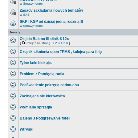
nieprzeczytanych
w
Sprawy forum
postów
Ten
temat
Zasady zakładania nowych tematów
jest
w
SX4
zamknięty.
Ten
Nie
temat
SKP i KSP od dzisiaj jedną rodziną!!!
można
jest
w
w
Sprawy forum
zamknięty.
Nie
nim
Nie
ma
Tematy
pisać
można
nieprzeczytanych
ani
w
postów
Olej do Baleno III silnik K12c
edytować
nim
postów.
[
Przejdź na stronę:
1
2
3
4
5
6
]
pisać
Nie
Przejdź
ani
ma
na
edytować
Czujnik ciśnienia opon TPMS , kolejna para felg
nieprzeczytanych
stronę
postów.
postów
Nie
ma
Tylne koło blokuje.
nieprzeczytanych
postów
Nie
ma
Problem z Pamięcią radia
nieprzeczytanych
postów
Nie
ma
Podświetlenie pokrętła nadmuchu
nieprzeczytanych
postów
Nie
ma
Zacinająca się kierownica.
nieprzeczytanych
postów
Nie
ma
Wymiana sprzęgła
nieprzeczytanych
postów
Nie
ma
Baleno 3 Podgrzewanie foteli
nieprzeczytanych
postów
Nie
ma
Wtryski
nieprzeczytanych
postów
Nie
ma