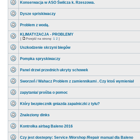
Konserwacja w ASO Świlcza k. Rzeszowa.
nieprzeczytanych
postów
Nie
ma
Dysze spriskiwaczy
nieprzeczytanych
postów
Nie
ma
Problem z wodą.
nieprzeczytanych
postów
Nie
ma
KLIMATYZACJA - PROBLEMY
nieprzeczytanych
[
Przejdź na stronę:
1
2
]
postów
Nie
Przejdź
ma
na
Uszkodzenie skrzyni biegów
nieprzeczytanych
stronę
postów
Nie
ma
Pompka spryskiwaczy
nieprzeczytanych
postów
Nie
ma
Panel drzwi przednich ukryty schowek
nieprzeczytanych
postów
Nie
ma
Sworzeń / Wahacz Problem z zamiennikami . Czy ktoś wymieniał
nieprzeczytanych
postów
Nie
ma
zapytania/ prośba o pomoc
nieprzeczytanych
postów
Nie
ma
Który bezpiecznik gniazda zapalniczki z tyłu?
nieprzeczytanych
postów
Nie
ma
Znaleziony dinks
nieprzeczytanych
postów
Nie
ma
Kontrolka airbag Baleno 2016
nieprzeczytanych
postów
Nie
ma
Czy jest dostepny: Service /Worshop /Repair manual dla Baleno
nieprzeczytanych