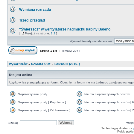
postów
Nie
ma
Wymiana rozrządu
nieprzeczytanych
postów
Nie
ma
Trzeci przegląd
nieprzeczytanych
postów
Nie
ma
"Świerszcz" w wentylatorze nadmuchu kabiny Baleno
nieprzeczytanych
[
Przejdź na stronę:
1
2
]
postów
Nie
Przejdź
ma
na
Wyświetl tematy nie starsze niż:
nieprzeczytanych
stronę
postów
Strona
1
z
5
[ Tematy: 207 ]
Nowy temat
Wykaz forów
»
SAMOCHODY
»
Baleno III (2016- )
Kto jest online
Użytkownicy przeglądający to forum: Obecnie na forum nie ma żadnego zarejestrowanego 
Nieprzeczytane posty
Nie ma nieprzeczytanych postów
Nieprzeczytane
Nie
posty
ma
Nieprzeczytane posty [ Popularne ]
Nie ma nieprzeczytanych postów [ P
nieprzeczytanych
Nieprzeczytane
Nie
postów
posty
ma
Nieprzeczytane posty [ Zablokowane ]
Nie ma nieprzeczytanych postów [ Z
[
nieprzeczytanych
Nieprzeczytane
Nie
Popularne
postów
posty
ma
]
[
[
nieprzeczytanych
Szukaj:
Popularne
Przejd
Zablokowane
postów
]
]
[
Technologię dostarcza
Zamknięte
Polski paki