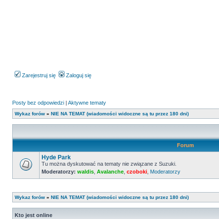
Zarejestruj się
Zaloguj się
Posty bez odpowiedzi
|
Aktywne tematy
Wykaz forów
»
NIE NA TEMAT (wiadomości widoczne są tu przez 180 dni)
Forum
Hyde Park
Tu można dyskutować na tematy nie związane z Suzuki.
Moderatorzy:
waldis
,
Avalanche
,
czoboki
,
Moderatorzy
Nie
ma
nieprzeczytanych
postów
Wykaz forów
»
NIE NA TEMAT (wiadomości widoczne są tu przez 180 dni)
Kto jest online