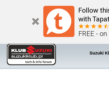
Follow th
with Tapat
FREE - on
Suzuki K