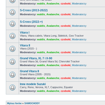
Moderatorzy:
waldis
,
Avalanche
,
czoboki
,
Moderatorzy
Nie
ma
nieprzeczytanych
S-Cross (2013-2022)
postów
Moderatorzy:
waldis
,
Avalanche
,
czoboki
,
Moderatorzy
Nie
ma
S-Cross (2022->)
nieprzeczytanych
postów
Moderatorzy:
waldis
,
Avalanche
,
czoboki
,
Moderatorzy
Nie
ma
Vitara I
nieprzeczytanych
Vitara, Vitara cabrio, Vitara Long, Sidekick, Geo Tracker
postów
Moderatorzy:
waldis
,
Avalanche
,
czoboki
,
Moderatorzy
Nie
ma
Vitara II
nieprzeczytanych
postów
Vitara (2015 - )
Moderatorzy:
waldis
,
Avalanche
,
czoboki
,
Moderatorzy
Nie
ma
Grand Vitara, XL 7 i X-90
nieprzeczytanych
postów
Grand Vitara 3d, Grand Vitara 5d, Chevrolet Tracker
Moderatorzy:
waldis
,
Avalanche
,
czoboki
,
Moderatorzy
Nie
ma
Grand Vitara II
nieprzeczytanych
postów
Grand Vitara (2005 - 2015)
Moderatorzy:
waldis
,
Avalanche
,
czoboki
,
Moderatorzy
Nie
ma
Inne modele Suzuki
nieprzeczytanych
postów
Carry, Reno, Verona, XL7, Cappucino, Equator
Moderatorzy:
waldis
,
Avalanche
,
czoboki
,
Moderatorzy
Nie
ma
nieprzeczytanych
postów
Wykaz forów
»
SAMOCHODY