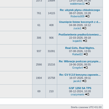
1073
15684
13-07-2026, 04:38
waldemas11
Wyświetl najno
Re: ubytek płynu chłodniczego
761
14115
08-07-2026, 15:28
Roberto009
Wyświetl najnow
Usunięcie listew bocznych z d…
61
408
04-08-2026, 16:12
zucio1
Wyświetl najnowsz
Podświetlenie prędkościomierz…
306
906
22-03-2026, 09:18
kojak81
Wyświetl najnows
Real Girls. Real Nights.
937
31091
07-08-2026, 13:55
Rafael22
Wyświetl najnows
Re: Wibracje podczas przyspie…
2566
15216
19-06-2026, 06:55
Greg4x4
Wyświetl najnows
Re: GV II 2.0 benzyna zapowie…
1904
15758
16-07-2026, 09:11
jacek2
Wyświetl najnowsz
GSF 1250 SA TPS
69
210
08-12-2024, 10:28
crazymario
Wyświetl najnow
Strefa czasowa
UTC+01:00