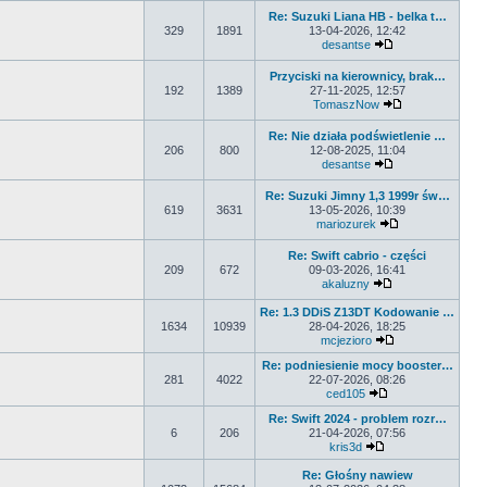
Re: Suzuki Liana HB - belka t…
329
1891
13-04-2026, 12:42
desantse
Wyświetl najnows
Przyciski na kierownicy, brak…
192
1389
27-11-2025, 12:57
TomaszNow
Wyświetl najno
Re: Nie działa podświetlenie …
206
800
12-08-2025, 11:04
desantse
Wyświetl najnows
Re: Suzuki Jimny 1,3 1999r św…
619
3631
13-05-2026, 10:39
mariozurek
Wyświetl najnow
Re: Swift cabrio - części
209
672
09-03-2026, 16:41
akaluzny
Wyświetl najnows
Re: 1.3 DDiS Z13DT Kodowanie …
1634
10939
28-04-2026, 18:25
mcjezioro
Wyświetl najnows
Re: podniesienie mocy booster…
281
4022
22-07-2026, 08:26
ced105
Wyświetl najnowsz
Re: Swift 2024 - problem rozr…
6
206
21-04-2026, 07:56
kris3d
Wyświetl najnowsz
Re: Głośny nawiew