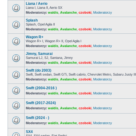
ma
Liana / Aerio
nieprzeczytanych
postów
Liana I, Liana II, Aerio SX
Moderatorzy:
waldis
,
Avalanche
,
czoboki
,
Moderatorzy
Nie
ma
Splash
nieprzeczytanych
postów
Splash, Opel Agila II
Moderatorzy:
waldis
,
Avalanche
,
czoboki
,
Moderatorzy
Nie
ma
Wagon R+
nieprzeczytanych
postów
Wagon R+ I, Wagon R+ II, Opel Agila I
Moderatorzy:
waldis
,
Avalanche
,
czoboki
,
Moderatorzy
Nie
ma
Jimny, Samurai
nieprzeczytanych
postów
Samurai LJ, SJ, Santana, Jimny
Moderatorzy:
waldis
,
Avalanche
,
czoboki
,
Moderatorzy
Nie
ma
Swift (do 2003)
nieprzeczytanych
postów
Swift, Swift sedan, Swift GTi, Swift cabrio, Chevrolet Metro, Subaru Justy II
Moderatorzy:
waldis
,
Avalanche
,
czoboki
,
Moderatorzy
Nie
ma
nieprzeczytanych
Swift (2004-2016 )
postów
Moderatorzy:
waldis
,
Avalanche
,
czoboki
,
Moderatorzy
Nie
ma
Swift (2017-2024)
nieprzeczytanych
postów
Moderatorzy:
waldis
,
Avalanche
,
czoboki
,
Moderatorzy
Nie
ma
Swift (2024 - )
nieprzeczytanych
postów
Moderatorzy:
waldis
,
Avalanche
,
czoboki
,
Moderatorzy
Nie
ma
SX4
nieprzeczytanych
SX4, SX4 sedan, Fiat Sedici
postów