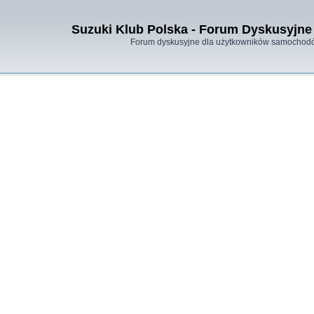
Suzuki Klub Polska - Forum Dyskusyjne 
Forum dyskusyjne dla użytkowników samochodó