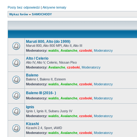
Posty bez odpowiedzi
|
Aktywne tematy
Wykaz forów
»
SAMOCHODY
Maruti 800, Alto (do 1999)
Maruti 800, Alto 800 MPI, Alto II, Alto III
Moderatorzy:
waldis
,
Avalanche
,
czoboki
,
Moderatorzy
Nie
ma
Alto / Celerio
nieprzeczytanych
postów
Alto IV, Alto V, Celerio, Nissan Pixo
Moderatorzy:
Avalanche
,
czoboki
,
Moderatorzy
Nie
ma
Baleno
nieprzeczytanych
postów
Baleno I, Baleno II, Esteem
Moderatorzy:
waldis
,
Avalanche
,
czoboki
,
Moderatorzy
Nie
ma
nieprzeczytanych
Baleno III (2016- )
postów
Moderatorzy:
waldis
,
Avalanche
,
czoboki
,
Moderatorzy
Nie
ma
Ignis
nieprzeczytanych
Ignis I, Ignis II, Subaru Justy IV
postów
Moderatorzy:
waldis
,
Avalanche
,
czoboki
,
Moderatorzy
Nie
ma
Kizashi
nieprzeczytanych
postów
Kizashi 2.4, Sport, iAWD
Moderatorzy:
waldis
,
Avalanche
,
czoboki
,
Moderatorzy
Nie