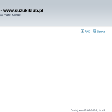
- www.suzukiklub.pl
w marki Suzuki.
FAQ
Szukaj
Dzisiaj jest 07-08-2026, 14:41