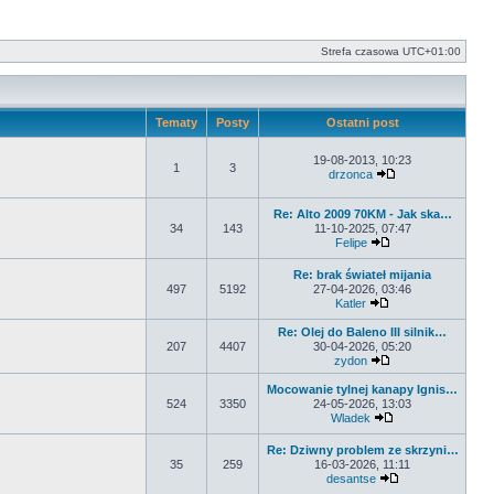
Strefa czasowa
UTC+01:00
Tematy
Posty
Ostatni post
19-08-2013, 10:23
1
3
drzonca
Wyświetl najnows
Re: Alto 2009 70KM - Jak ska…
34
143
11-10-2025, 07:47
Felipe
Wyświetl najnowsz
Re: brak świateł mijania
497
5192
27-04-2026, 03:46
Katler
Wyświetl najnowsz
Re: Olej do Baleno III silnik…
207
4407
30-04-2026, 05:20
zydon
Wyświetl najnowsz
Mocowanie tylnej kanapy Ignis…
524
3350
24-05-2026, 13:03
Wladek
Wyświetl najnowsz
Re: Dziwny problem ze skrzyni…
35
259
16-03-2026, 11:11
desantse
Wyświetl najnows