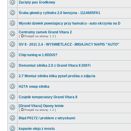
Zacięty pas środkowy
nieprzeczytanych
postów
Nie
ma
Śruba głowicy cylindra 2.0 benzyna - 1114685FA1
nieprzeczytanych
postów
Nie
ma
Wysoki dzwiek powstajacy przy hamulcu - auto skrzynia na D
nieprzeczytanych
postów
Nie
ma
Centralny zamek Grand Vitara 2
nieprzeczytanych
[
Przejdź na stronę:
1
2
]
postów
Nie
Przejdź
ma
na
GV II - 2011 2.4 - WYSWIETLACZ - MIGAJACY NAPIS "AUTO"
nieprzeczytanych
stronę
postów
Nie
ma
Chip tuning w 1.9DDiS?
nieprzeczytanych
postów
Nie
ma
Demontaż silnika 2.0 z Grand Vitara II 2007r
nieprzeczytanych
postów
Nie
ma
2.7 Montaż silnika kilka pytań prośba o zdjęcia
nieprzeczytanych
postów
Nie
ma
H27A swap silnika
nieprzeczytanych
postów
Nie
ma
Czujnik temperatury Grand Vitara II
nieprzeczytanych
postów
Nie
ma
[Grand Vitara] Opony letnie
nieprzeczytanych
[
Przejdź na stronę:
1
2
]
postów
Nie
Przejdź
ma
na
Błąd P0172 / problem z wtryskami
nieprzeczytanych
stronę
postów
Nie
ma
kapanie oleju z mostu
nieprzeczytanych