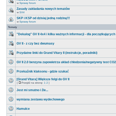
nieprzeczytanych
w
Sprawy forum
postów
Ten
temat
Zasady zakładania nowych tematów
jest
w
SX4
zamknięty.
Ten
Nie
temat
SKP i KSP od dzisiaj jedną rodziną!!!
można
jest
w
w
Sprawy forum
zamknięty.
Nie
nim
Nie
ma
Tematy
pisać
można
nieprzeczytanych
ani
w
postów
edytować
nim
"Dekalog" GV II 4x4 i kilka ważnych informacji - dla początkujących
postów.
pisać
Ten
ani
temat
edytować
GV II - z czy bez dwumasy
jest
postów.
zamknięty.
Ten
Nie
temat
można
Przydatne linki do Grand Vitary II (instrukcje, poradniki)
jest
w
zamknięty.
Ten
nim
Nie
temat
pisać
można
GV II 2.0 benzyna zapowietrza układ chłodzenia/negatywny test CO2
jest
ani
w
zamknięty.
Nie
edytować
nim
Nie
ma
postów.
pisać
można
Przekaźnik klaksonu - gdzie szukać
nieprzeczytanych
ani
w
postów
Nie
edytować
nim
ma
postów.
[Grand Vitara] Większe felgi do GV II
pisać
nieprzeczytanych
ani
[
Przejdź na stronę:
1
2
]
postów
Nie
edytować
Przejdź
ma
postów.
na
Jest mi smutno i źle...
nieprzeczytanych
stronę
postów
Nie
ma
wymiana zestawu wydechowego
nieprzeczytanych
postów
Nie
ma
Hamulce
nieprzeczytanych
postów
Nie
ma