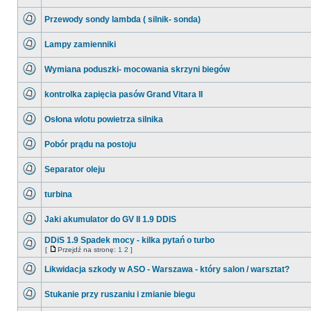
postów
Nie
ma
Przewody sondy lambda ( silnik- sonda)
nieprzeczytanych
postów
Nie
ma
Lampy zamienniki
nieprzeczytanych
postów
Nie
ma
Wymiana poduszki- mocowania skrzyni biegów
nieprzeczytanych
postów
Nie
ma
kontrolka zapięcia pasów Grand Vitara II
nieprzeczytanych
postów
Nie
ma
Osłona wlotu powietrza silnika
nieprzeczytanych
postów
Nie
ma
Pobór prądu na postoju
nieprzeczytanych
postów
Nie
ma
Separator oleju
nieprzeczytanych
postów
Nie
ma
turbina
nieprzeczytanych
postów
Nie
ma
Jaki akumulator do GV II 1.9 DDIS
nieprzeczytanych
postów
Nie
ma
DDiS 1.9 Spadek mocy - kilka pytań o turbo
nieprzeczytanych
[
Przejdź na stronę:
1
2
]
postów
Nie
Przejdź
ma
na
Likwidacja szkody w ASO - Warszawa - który salon / warsztat?
nieprzeczytanych
stronę
postów
Nie
ma
Stukanie przy ruszaniu i zmianie biegu
nieprzeczytanych
postów
Nie