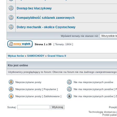
postów
Nie
ma
Dostęp bez kluczykowy
nieprzeczytanych
postów
Nie
ma
Kompatybilność szklanek zaworowych
nieprzeczytanych
postów
Nie
ma
Dobry mechanik - okolice Częstochowy
nieprzeczytanych
postów
Nie
ma
Wyświetl tematy nie starsze niż:
nieprzeczytanych
postów
Strona
1
z
39
[ Tematy: 1904 ]
Nowy temat
Wykaz forów
»
SAMOCHODY
»
Grand Vitara II
Kto jest online
Użytkownicy przeglądający to forum: Obecnie na forum nie ma żadnego zarejestrowanego 
Nieprzeczytane posty
Nie ma nieprzeczytanych postów
Nieprzeczytane
Nie
posty
ma
Nieprzeczytane posty [ Popularne ]
Nie ma nieprzeczytanych postów [ P
nieprzeczytanych
Nieprzeczytane
Nie
postów
posty
ma
Nieprzeczytane posty [ Zablokowane ]
Nie ma nieprzeczytanych postów [ Z
[
nieprzeczytanych
Nieprzeczytane
Nie
Popularne
postów
posty
ma
]
[
[
nieprzeczytanych
Szukaj:
Popularne
Przejd
Zablokowane
postów
]
]
[
Technologię dostarcza
Zamknięte
Polski paki