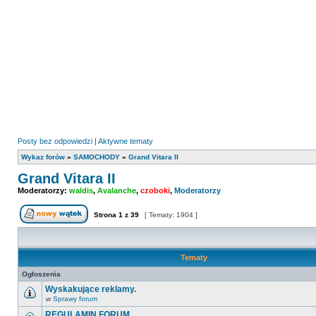
Posty bez odpowiedzi
|
Aktywne tematy
Wykaz forów
»
SAMOCHODY
»
Grand Vitara II
Grand Vitara II
Moderatorzy:
waldis
,
Avalanche
,
czoboki
,
Moderatorzy
Strona
1
z
39
[ Tematy: 1904 ]
Nowy temat
Tematy
Ogłoszenia
Wyskakujące reklamy.
w
Sprawy forum
Nie
ma
REGULAMIN FORUM