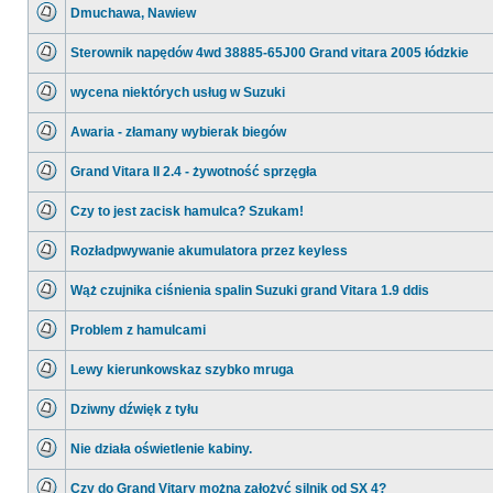
ma
Dmuchawa, Nawiew
nieprzeczytanych
postów
Nie
ma
Sterownik napędów 4wd 38885-65J00 Grand vitara 2005 łódzkie
nieprzeczytanych
postów
Nie
ma
wycena niektórych usług w Suzuki
nieprzeczytanych
postów
Nie
ma
Awaria - złamany wybierak biegów
nieprzeczytanych
postów
Nie
ma
Grand Vitara II 2.4 - żywotność sprzęgła
nieprzeczytanych
postów
Nie
ma
Czy to jest zacisk hamulca? Szukam!
nieprzeczytanych
postów
Nie
ma
Rozładpwywanie akumulatora przez keyless
nieprzeczytanych
postów
Nie
ma
Wąż czujnika ciśnienia spalin Suzuki grand Vitara 1.9 ddis
nieprzeczytanych
postów
Nie
ma
Problem z hamulcami
nieprzeczytanych
postów
Nie
ma
Lewy kierunkowskaz szybko mruga
nieprzeczytanych
postów
Nie
ma
Dziwny dźwięk z tyłu
nieprzeczytanych
postów
Nie
ma
Nie działa oświetlenie kabiny.
nieprzeczytanych
postów
Nie
ma
Czy do Grand Vitary można założyć silnik od SX 4?
nieprzeczytanych