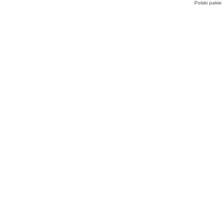
Zamknięte
Polski paki
]