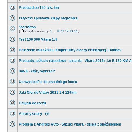
postów
Nie
Przejdź
ma
na
Przegląd po 150 tys. km
nieprzeczytanych
stronę
postów
Nie
ma
zatyczki spustowe klapy bagażnika
nieprzeczytanych
postów
Nie
ma
Start/Stop
nieprzeczytanych
[
Przejdź na stronę:
1
…
10
11
12
13
14
]
postów
Nie
Przejdź
ma
na
Test 100 000 Vitarą 1.4
nieprzeczytanych
stronę
postów
Nie
ma
Położenie wskaźnika temperatury cieczy chłodzącej 1.4mhev
nieprzeczytanych
postów
Nie
ma
Przeguby, półosie napędowe - pytania - Vitara 2015r 1.6 B 120 KM Al
nieprzeczytanych
postów
Nie
ma
0w20 - który wybrać?
nieprzeczytanych
postów
Nie
ma
Uchwyt IsoFix do przedniego fotela
nieprzeczytanych
postów
Nie
ma
Jaki Olej do Vitary 2021 1.4 129km
nieprzeczytanych
postów
Nie
ma
Czujnik deszczu
nieprzeczytanych
postów
Nie
ma
Amortyzatory - tył
nieprzeczytanych
postów
Nie
ma
Problem z Android Auto - Suzuki Vitara - działa z opóźnieniem
nieprzeczytanych
postów
Nie
ma