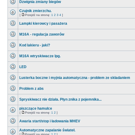
Dzwignia zmiany biegów
nieprzeczytanych
stronę
postów
Nie
ma
Czujnik zmierzchu.
nieprzeczytanych
[
Przejdź na stronę:
1
2
3
4
]
postów
Nie
Przejdź
ma
na
Lampki kierowcy i pasażera
nieprzeczytanych
stronę
postów
Nie
ma
M16A - regulacja zaworów
nieprzeczytanych
postów
Nie
ma
Kod lakieru - jaki?
nieprzeczytanych
postów
Nie
ma
M16A wtryskiwacze lpg.
nieprzeczytanych
postów
Nie
ma
LED
nieprzeczytanych
postów
Nie
ma
Lusterka boczne i myjnia automatyczna - problem ze składaniem
nieprzeczytanych
postów
Nie
ma
Problem z abs
nieprzeczytanych
postów
Nie
ma
Spryskiwacz nie działa. Płyn znika z pojemnika...
nieprzeczytanych
postów
Nie
ma
piszczące hamulce
nieprzeczytanych
[
Przejdź na stronę:
1
2
]
postów
Nie
Przejdź
ma
na
Awaria start/stop i ładowania MHEV
nieprzeczytanych
stronę
postów
Nie
ma
Automatyczne zapalanie świateł.
nieprzeczytanych
[
Przejdź na stronę:
1
2
]