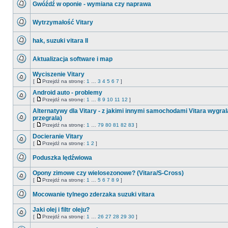
Gwóźdź w oponie - wymiana czy naprawa
nieprzeczytanych
stronę
postów
Nie
ma
Wytrzymałość Vitary
nieprzeczytanych
postów
Nie
ma
hak, suzuki vitara II
nieprzeczytanych
postów
Nie
ma
Aktualizacja software i map
nieprzeczytanych
postów
Nie
ma
Wyciszenie Vitary
nieprzeczytanych
[
Przejdź na stronę:
1
…
3
4
5
6
7
]
postów
Nie
Przejdź
ma
na
Android auto - problemy
nieprzeczytanych
stronę
[
Przejdź na stronę:
1
…
8
9
10
11
12
]
postów
Nie
Przejdź
ma
na
Alternatywy dla Vitary - z jakimi innymi samochodami Vitara wygral
nieprzeczytanych
stronę
przegrala)
postów
Nie
[
Przejdź na stronę:
1
…
79
80
81
82
83
]
Przejdź
ma
na
nieprzeczytanych
Docieranie Vitary
stronę
postów
[
Przejdź na stronę:
1
2
]
Nie
Przejdź
ma
na
Poduszka lędźwiowa
nieprzeczytanych
stronę
postów
Nie
ma
Opony zimowe czy wielosezonowe? (Vitara/S-Cross)
nieprzeczytanych
[
Przejdź na stronę:
1
…
5
6
7
8
9
]
postów
Nie
Przejdź
ma
na
Mocowanie tylnego zderzaka suzuki vitara
nieprzeczytanych
stronę
postów
Nie
ma
Jaki olej i filtr oleju?
nieprzeczytanych
[
Przejdź na stronę:
1
…
26
27
28
29
30
]
postów
Nie
Przejdź
ma
na