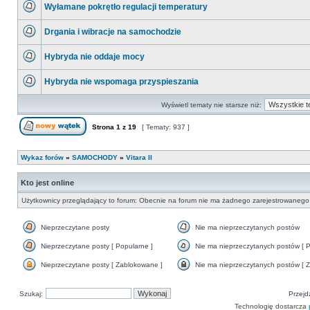
Wyłamane pokrętło regulacji temperatury
nieprzeczytanych
postów
Nie
ma
Drgania i wibracje na samochodzie
nieprzeczytanych
postów
Nie
ma
Hybryda nie oddaje mocy
nieprzeczytanych
postów
Nie
ma
Hybryda nie wspomaga przyspieszania
nieprzeczytanych
postów
Nie
ma
Wyświetl tematy nie starsze niż:
nieprzeczytanych
postów
Strona
1
z
19
[ Tematy: 937 ]
Nowy temat
Wykaz forów
»
SAMOCHODY
»
Vitara II
Kto jest online
Użytkownicy przeglądający to forum: Obecnie na forum nie ma żadnego zarejestrowanego 
Nieprzeczytane posty
Nie ma nieprzeczytanych postów
Nieprzeczytane
Nie
posty
ma
Nieprzeczytane posty [ Popularne ]
Nie ma nieprzeczytanych postów [ P
nieprzeczytanych
Nieprzeczytane
Nie
postów
posty
ma
Nieprzeczytane posty [ Zablokowane ]
Nie ma nieprzeczytanych postów [ Z
[
nieprzeczytanych
Nieprzeczytane
Nie
Popularne
postów
posty
ma
]
[
[
nieprzeczytanych
Szukaj:
Popularne
Przejd
Zablokowane
postów
]
]
[
Technologię dostarcza