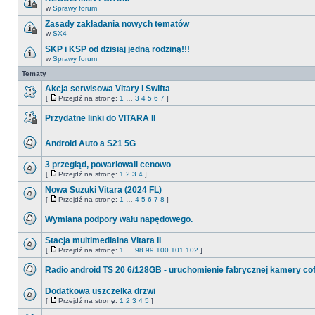
nieprzeczytanych
w
Sprawy forum
postów
Ten
temat
Zasady zakładania nowych tematów
jest
w
SX4
zamknięty.
Ten
Nie
temat
SKP i KSP od dzisiaj jedną rodziną!!!
można
jest
w
w
Sprawy forum
zamknięty.
Nie
nim
Nie
ma
Tematy
pisać
można
nieprzeczytanych
ani
w
postów
Akcja serwisowa Vitary i Swifta
edytować
nim
postów.
[
Przejdź na stronę:
1
…
3
4
5
6
7
]
pisać
Nie
Przejdź
ani
ma
na
edytować
Przydatne linki do VITARA II
nieprzeczytanych
stronę
postów.
postów
Ten
temat
Android Auto a S21 5G
jest
zamknięty.
Nie
Nie
ma
3 przegląd, powariowali cenowo
można
nieprzeczytanych
w
[
Przejdź na stronę:
1
2
3
4
]
postów
Nie
Przejdź
nim
ma
na
Nowa Suzuki Vitara (2024 FL)
pisać
nieprzeczytanych
stronę
ani
[
Przejdź na stronę:
1
…
4
5
6
7
8
]
postów
Nie
edytować
Przejdź
ma
postów.
na
Wymiana podpory wału napędowego.
nieprzeczytanych
stronę
postów
Nie
ma
Stacja multimedialna Vitara II
nieprzeczytanych
[
Przejdź na stronę:
1
…
98
99
100
101
102
]
postów
Nie
Przejdź
ma
na
Radio android TS 20 6/128GB - uruchomienie fabrycznej kamery co
nieprzeczytanych
stronę
postów
Nie
ma
Dodatkowa uszczelka drzwi
nieprzeczytanych
[
Przejdź na stronę:
1
2
3
4
5
]
postów
Nie
Przejdź
ma
na