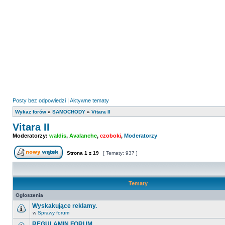
Posty bez odpowiedzi
|
Aktywne tematy
Wykaz forów
»
SAMOCHODY
»
Vitara II
Vitara II
Moderatorzy:
waldis
,
Avalanche
,
czoboki
,
Moderatorzy
Strona
1
z
19
[ Tematy: 937 ]
Nowy temat
Tematy
Ogłoszenia
Wyskakujące reklamy.
w
Sprawy forum
Nie
ma
REGULAMIN FORUM