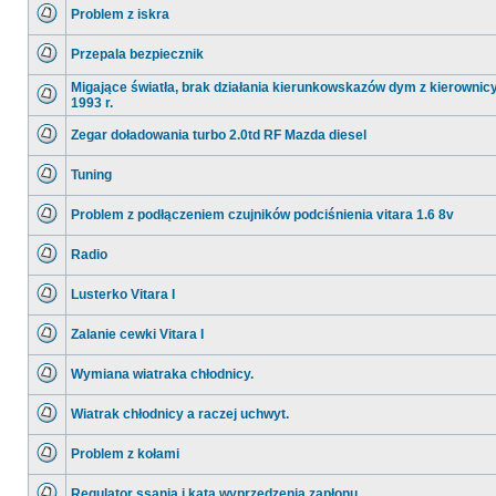
ma
Problem z iskra
nieprzeczytanych
postów
Nie
ma
Przepala bezpiecznik
nieprzeczytanych
postów
Nie
ma
Migające światła, brak działania kierunkowskazów dym z kierownicy
nieprzeczytanych
1993 r.
postów
Nie
ma
Zegar doładowania turbo 2.0td RF Mazda diesel
nieprzeczytanych
postów
Nie
ma
Tuning
nieprzeczytanych
postów
Nie
ma
Problem z podłączeniem czujników podciśnienia vitara 1.6 8v
nieprzeczytanych
postów
Nie
ma
Radio
nieprzeczytanych
postów
Nie
ma
Lusterko Vitara I
nieprzeczytanych
postów
Nie
ma
Zalanie cewki Vitara I
nieprzeczytanych
postów
Nie
ma
Wymiana wiatraka chłodnicy.
nieprzeczytanych
postów
Nie
ma
Wiatrak chłodnicy a raczej uchwyt.
nieprzeczytanych
postów
Nie
ma
Problem z kołami
nieprzeczytanych
postów
Nie
ma
Regulator ssania i kąta wyprzedzenia zapłonu.
nieprzeczytanych