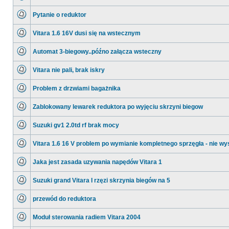
postów
Nie
ma
Pytanie o reduktor
nieprzeczytanych
postów
Nie
ma
Vitara 1.6 16V dusi się na wstecznym
nieprzeczytanych
postów
Nie
ma
Automat 3-biegowy..późno załącza wsteczny
nieprzeczytanych
postów
Nie
ma
Vitara nie pali, brak iskry
nieprzeczytanych
postów
Nie
ma
Problem z drzwiami bagażnika
nieprzeczytanych
postów
Nie
ma
Zablokowany lewarek reduktora po wyjęciu skrzyni biegow
nieprzeczytanych
postów
Nie
ma
Suzuki gv1 2.0td rf brak mocy
nieprzeczytanych
postów
Nie
ma
Vitara 1.6 16 V problem po wymianie kompletnego sprzęgła - nie wy
nieprzeczytanych
postów
Nie
ma
Jaka jest zasada uzywania napędów Vitara 1
nieprzeczytanych
postów
Nie
ma
Suzuki grand Vitara I rzęzi skrzynia biegów na 5
nieprzeczytanych
postów
Nie
ma
przewód do reduktora
nieprzeczytanych
postów
Nie
ma
Moduł sterowania radiem Vitara 2004
nieprzeczytanych
postów
Nie