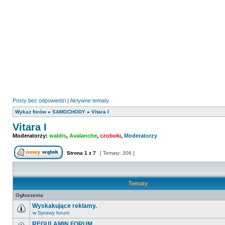
Posty bez odpowiedzi
|
Aktywne tematy
Wykaz forów
»
SAMOCHODY
»
Vitara I
Vitara I
Moderatorzy:
waldis
,
Avalanche
,
czoboki
,
Moderatorzy
Strona
1
z
7
[ Tematy: 306 ]
Nowy temat
Tematy
Ogłoszenia
Wyskakujące reklamy.
w
Sprawy forum
Nie
ma
REGULAMIN FORUM