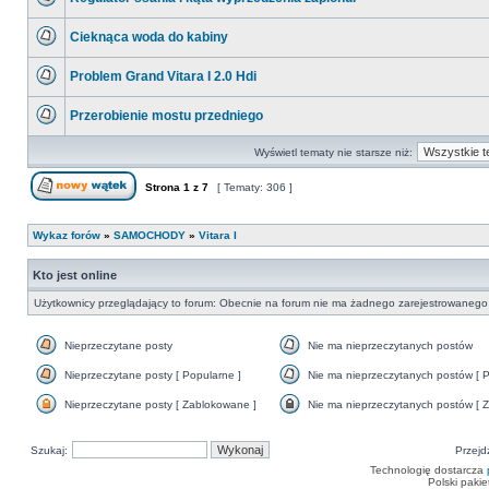
postów
Nie
ma
Cieknąca woda do kabiny
nieprzeczytanych
postów
Nie
ma
Problem Grand Vitara I 2.0 Hdi
nieprzeczytanych
postów
Nie
ma
Przerobienie mostu przedniego
nieprzeczytanych
postów
Nie
ma
Wyświetl tematy nie starsze niż:
nieprzeczytanych
postów
Strona
1
z
7
[ Tematy: 306 ]
Nowy temat
Wykaz forów
»
SAMOCHODY
»
Vitara I
Kto jest online
Użytkownicy przeglądający to forum: Obecnie na forum nie ma żadnego zarejestrowanego 
Nieprzeczytane posty
Nie ma nieprzeczytanych postów
Nieprzeczytane
Nie
posty
ma
Nieprzeczytane posty [ Popularne ]
Nie ma nieprzeczytanych postów [ P
nieprzeczytanych
Nieprzeczytane
Nie
postów
posty
ma
Nieprzeczytane posty [ Zablokowane ]
Nie ma nieprzeczytanych postów [ Z
[
nieprzeczytanych
Nieprzeczytane
Nie
Popularne
postów
posty
ma
]
[
[
nieprzeczytanych
Szukaj:
Popularne
Przejd
Zablokowane
postów
]
]
[
Technologię dostarcza
Zamknięte
Polski paki