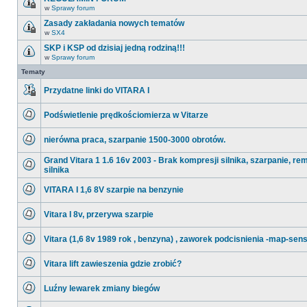
nieprzeczytanych
w
Sprawy forum
postów
Ten
temat
Zasady zakładania nowych tematów
jest
w
SX4
zamknięty.
Ten
Nie
temat
SKP i KSP od dzisiaj jedną rodziną!!!
można
jest
w
w
Sprawy forum
zamknięty.
Nie
nim
Nie
ma
Tematy
pisać
można
nieprzeczytanych
ani
w
postów
edytować
nim
Przydatne linki do VITARA I
postów.
pisać
Ten
ani
temat
edytować
Podświetlenie prędkościomierza w Vitarze
jest
postów.
zamknięty.
Nie
Nie
ma
można
nierówna praca, szarpanie 1500-3000 obrotów.
nieprzeczytanych
w
postów
Nie
nim
ma
Grand Vitara 1 1.6 16v 2003 - Brak kompresji silnika, szarpanie, r
pisać
nieprzeczytanych
ani
silnika
postów
Nie
edytować
ma
postów.
VITARA I 1,6 8V szarpie na benzynie
nieprzeczytanych
postów
Nie
ma
Vitara I 8v, przerywa szarpie
nieprzeczytanych
postów
Nie
ma
Vitara (1,6 8v 1989 rok , benzyna) , zaworek podcisnienia -map-sen
nieprzeczytanych
postów
Nie
ma
Vitara lift zawieszenia gdzie zrobić?
nieprzeczytanych
postów
Nie
ma
Luźny lewarek zmiany biegów
nieprzeczytanych
postów
Nie
ma