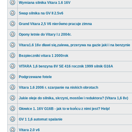
Wymiana silnika Vitara 1.6 16V
nieprzeczytanych
postów
Nie
ma
Swap silnika na GV II 2.5v6
nieprzeczytanych
postów
Nie
ma
Grand Vitara 2,5 V6 nierówno pracuje zimna
nieprzeczytanych
postów
Nie
ma
Opony letnie do Vitary I z 2004r.
nieprzeczytanych
postów
Nie
ma
Vitara1.6 16v dławi się,zalewa, przerywa na gazie jaki i na benzynie
nieprzeczytanych
postów
Nie
ma
Bezpieczniki vitara 1 2000rok
nieprzeczytanych
postów
Nie
ma
VITARA 1,6 benzyna 8V SE 416 rocznik 1999 silnik G16A
nieprzeczytanych
postów
Nie
ma
Podgrzewane fotele
nieprzeczytanych
postów
Nie
ma
Vitara 1.6 2006 r. szarpanie na niskich obrotach
nieprzeczytanych
postów
Nie
ma
Jakie oleje do silnika, skrzyni, mostów i reduktora? (Vitara 1,6 8v)
nieprzeczytanych
postów
Nie
ma
Głowice 1. 16V G16B - jak to w końcu z nimi jest? Help!
nieprzeczytanych
postów
Nie
ma
GV 1 1,6 automat spalanie
nieprzeczytanych
postów
Nie
ma
Vitara 2.0 v6
nieprzeczytanych