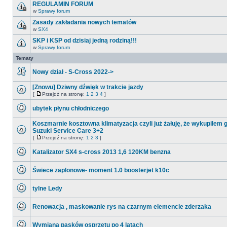
ma
REGULAMIN FORUM
nieprzeczytanych
w
Sprawy forum
postów
Ten
temat
Zasady zakładania nowych tematów
jest
w
SX4
zamknięty.
Ten
Nie
temat
SKP i KSP od dzisiaj jedną rodziną!!!
można
jest
w
w
Sprawy forum
zamknięty.
Nie
nim
Nie
ma
Tematy
pisać
można
nieprzeczytanych
ani
w
postów
edytować
nim
Nowy dział - S-Cross 2022->
postów.
pisać
Nie
ani
ma
[Znowu] Dziwny dźwięk w trakcie jazdy
edytować
nieprzeczytanych
postów.
[
Przejdź na stronę:
1
2
3
4
]
postów
Nie
Przejdź
ma
na
ubytek płynu chłodniczego
nieprzeczytanych
stronę
postów
Nie
ma
Koszmarnie kosztowna klimatyzacja czyli już żałuję, że wykupiłem 
nieprzeczytanych
Suzuki Service Care 3+2
postów
Nie
[
Przejdź na stronę:
1
2
3
]
Przejdź
ma
na
nieprzeczytanych
Katalizator SX4 s-cross 2013 1,6 120KM benzna
stronę
postów
Nie
ma
Świece zaplonowe- moment 1.0 boosterjet k10c
nieprzeczytanych
postów
Nie
ma
tylne Ledy
nieprzeczytanych
postów
Nie
ma
Renowacja , maskowanie rys na czarnym elemencie zderzaka
nieprzeczytanych
postów
Nie
ma
Wymiana pasków osprzętu po 4 latach
nieprzeczytanych