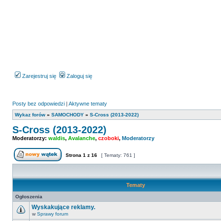
Zarejestruj się
Zaloguj się
Posty bez odpowiedzi
|
Aktywne tematy
Wykaz forów
»
SAMOCHODY
»
S-Cross (2013-2022)
S-Cross (2013-2022)
Moderatorzy:
waldis
,
Avalanche
,
czoboki
,
Moderatorzy
Strona
1
z
16
[ Tematy: 761 ]
Nowy temat
Tematy
Ogłoszenia
Wyskakujące reklamy.
w
Sprawy forum
Nie