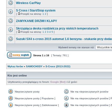
ma
Wireless CarPlay
nieprzeczytanych
postów
Nie
ma
S Cross i Start/Stop system
nieprzeczytanych
[
Przejdź na stronę:
1
2
]
postów
Nie
Przejdź
ma
na
ZAMYKANIE DRZWI I KLAPY
nieprzeczytanych
stronę
postów
Nie
ma
Skrzypiąca deska rozdzielcza przy niskich temperaturach
nieprzeczytanych
[
Przejdź na stronę:
1
2
3
4
5
]
postów
Nie
Przejdź
ma
na
Suzuki SX4 s-cross 2015 automat 1.6 benzyna - stukanie przy doda
nieprzeczytanych
stronę
postów
Nie
ma
Wyświetl tematy nie starsze niż:
nieprzeczytanych
postów
Strona
1
z
16
[ Tematy: 761 ]
Nowy temat
Wykaz forów
»
SAMOCHODY
»
S-Cross (2013-2022)
Kto jest online
Użytkownicy przeglądający to forum:
Google [Bot]
i 12 gości
Nieprzeczytane posty
Nie ma nieprzeczytanych postów
Nieprzeczytane
Nie
posty
ma
Nieprzeczytane posty [ Popularne ]
Nie ma nieprzeczytanych postów [ P
nieprzeczytanych
Nieprzeczytane
Nie
postów
posty
ma
Nieprzeczytane posty [ Zablokowane ]
Nie ma nieprzeczytanych postów [ Z
[
nieprzeczytanych
Nieprzeczytane
Nie
Popularne
postów
posty
ma