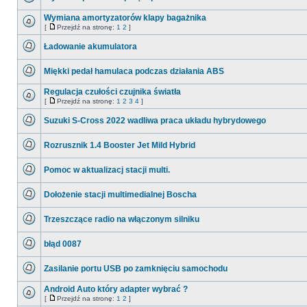
postów
Nie
ma
Wymiana amortyzatorów klapy bagażnika
nieprzeczytanych
[
Przejdź na stronę:
1
2
]
postów
Nie
Przejdź
ma
na
Ładowanie akumulatora
nieprzeczytanych
stronę
postów
Nie
ma
Miękki pedał hamulaca podczas działania ABS
nieprzeczytanych
postów
Nie
ma
Regulacja czułości czujnika światła
nieprzeczytanych
[
Przejdź na stronę:
1
2
3
4
]
postów
Nie
Przejdź
ma
na
Suzuki S-Cross 2022 wadliwa praca układu hybrydowego
nieprzeczytanych
stronę
postów
Nie
ma
Rozrusznik 1.4 Booster Jet Mild Hybrid
nieprzeczytanych
postów
Nie
ma
Pomoc w aktualizacj stacji multi.
nieprzeczytanych
postów
Nie
ma
Dołożenie stacji multimedialnej Boscha
nieprzeczytanych
postów
Nie
ma
Trzeszczące radio na włączonym silniku
nieprzeczytanych
postów
Nie
ma
błąd 0087
nieprzeczytanych
postów
Nie
ma
Zasilanie portu USB po zamknięciu samochodu
nieprzeczytanych
postów
Nie
ma
Android Auto który adapter wybrać ?
nieprzeczytanych
[
Przejdź na stronę:
1
2
]
postów
Nie
Przejdź