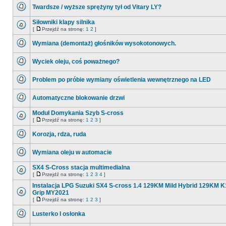
ma
Twardsze / wyższe sprężyny tył od Vitary LY?
nieprzeczytanych
postów
Nie
ma
Siłowniki klapy silnika
nieprzeczytanych
[
Przejdź na stronę:
1
2
]
postów
Nie
Przejdź
ma
na
Wymiana (demontaż) głośników wysokotonowych.
nieprzeczytanych
stronę
postów
Nie
ma
Wyciek oleju, coś poważnego?
nieprzeczytanych
postów
Nie
ma
Problem po próbie wymiany oświetlenia wewnętrznego na LED
nieprzeczytanych
postów
Nie
ma
Automatyczne blokowanie drzwi
nieprzeczytanych
postów
Nie
ma
Moduł Domykania Szyb S-cross
nieprzeczytanych
[
Przejdź na stronę:
1
2
3
]
postów
Nie
Przejdź
ma
na
Korozja, rdza, ruda
nieprzeczytanych
stronę
postów
Nie
ma
Wymiana oleju w automacie
nieprzeczytanych
postów
Nie
ma
SX4 S-Cross stacja multimedialna
nieprzeczytanych
[
Przejdź na stronę:
1
2
3
4
]
postów
Nie
Przejdź
ma
na
Instalacja LPG Suzuki SX4 S-cross 1.4 129KM Mild Hybrid 129KM 
nieprzeczytanych
stronę
Grip MY2021
postów
Nie
[
Przejdź na stronę:
1
2
3
]
Przejdź
ma
na
nieprzeczytanych
Lusterko I osłonka
stronę
postów
Nie