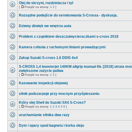
ma
na
Olej do skrzyni, rozdzielacza i tył
nieprzeczytanych
stronę
[
Przejdź na stronę:
1
2
]
postów
Nie
Przejdź
ma
na
Rozsądne podejście do serwisowania S-Crossa - dyskusja.
nieprzeczytanych
stronę
postów
Nie
ma
Dziwny dżwięk we wnętrzu auta
nieprzeczytanych
postów
Nie
ma
Problem z czujnikiem deszczu/wycieraczkami s-cross 2018
nieprzeczytanych
postów
Nie
ma
Kamera cofania z ruchomymi liniami prowadzącymi
nieprzeczytanych
postów
Nie
ma
Zakup Suzuki S-cross 1.6 DDIS 4x4
nieprzeczytanych
postów
Nie
ma
S-CROSS 1,4 boosterjet 140KM allgrip manual 6b. [2018] utrata moc
nieprzeczytanych
zwiększone zużycie paliwa
postów
Nie
[
Przejdź na stronę:
1
2
]
Przejdź
ma
na
nieprzeczytanych
Kasowanie inspekcji olejowej
stronę
postów
Nie
ma
silnik podszarpuje przy mocnym przyśpieszaniu
nieprzeczytanych
postów
Nie
ma
Który olej Shell do Suzuki SX4 S-Cross?
nieprzeczytanych
[
Przejdź na stronę:
1
2
3
4
5
6
]
postów
Nie
Przejdź
ma
na
uruchamianie silnika dwa razy
nieprzeczytanych
stronę
postów
Nie
ma
Dym / opary spod bagnetu i korka oleju
nieprzeczytanych
postów
Nie